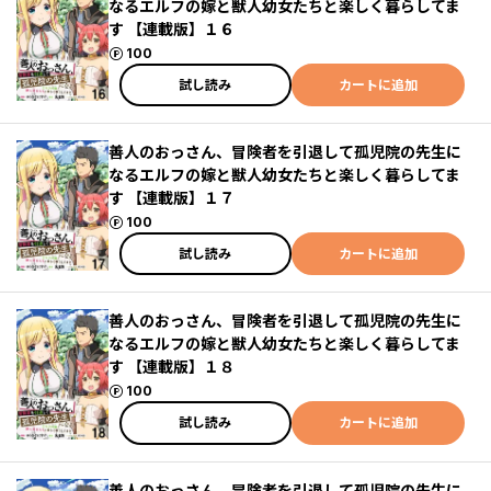
なるエルフの嫁と獣人幼女たちと楽しく暮らしてま
す 【連載版】１６
ポイント
100
試し読み
カートに追加
善人のおっさん、冒険者を引退して孤児院の先生に
なるエルフの嫁と獣人幼女たちと楽しく暮らしてま
す 【連載版】１７
ポイント
100
試し読み
カートに追加
善人のおっさん、冒険者を引退して孤児院の先生に
なるエルフの嫁と獣人幼女たちと楽しく暮らしてま
す 【連載版】１８
ポイント
100
試し読み
カートに追加
善人のおっさん、冒険者を引退して孤児院の先生に