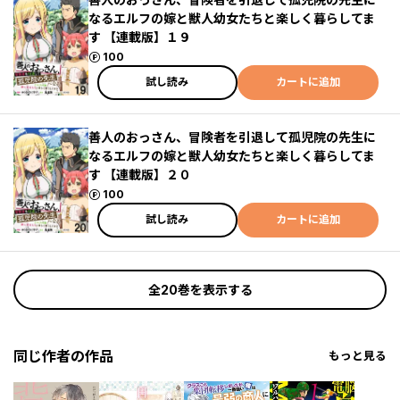
なるエルフの嫁と獣人幼女たちと楽しく暮らしてま
す 【連載版】１９
ポイント
100
試し読み
カートに追加
善人のおっさん、冒険者を引退して孤児院の先生に
なるエルフの嫁と獣人幼女たちと楽しく暮らしてま
す 【連載版】２０
ポイント
100
試し読み
カートに追加
全20巻を表示する
同じ作者の作品
もっと見る