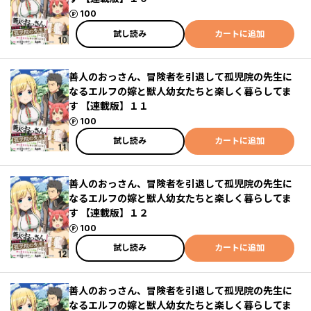
ポイント
100
試し読み
カートに追加
善人のおっさん、冒険者を引退して孤児院の先生に
なるエルフの嫁と獣人幼女たちと楽しく暮らしてま
す 【連載版】１１
ポイント
100
試し読み
カートに追加
善人のおっさん、冒険者を引退して孤児院の先生に
なるエルフの嫁と獣人幼女たちと楽しく暮らしてま
す 【連載版】１２
ポイント
100
試し読み
カートに追加
善人のおっさん、冒険者を引退して孤児院の先生に
なるエルフの嫁と獣人幼女たちと楽しく暮らしてま