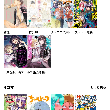
背徳BL
日常×BL
クラスごと集団転移しましたが、一番強い俺は最弱の商人に偽装中です。
ワルハラ 電脳自衛隊 MMORPGへ進軍す
【単話版】森で聖女を拾った最強の吸血姫～娘のためなら国でもあっさり滅ぼします！～@COMIC
森で聖女を拾った最強の吸血姫～娘のためなら国でもあっさり滅ぼします！～@COMIC
4コマ
もっと見る