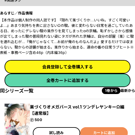
関連タグ
あらすじ／作品情報
【本作品は個人制作の同人誌です】『隠れて巣づくりか…いいね。すごく可愛い
よ…』あまり気持ちを表に出さないΩの駿。彼と変わらない日常を過ごしていたあ
る日、めったにデレない駿の巣作りを見てしまったαの京輔。恥ずかしさから感情
が出てしまった駿の普段見れない姿にタガが外れた京輔は、自分の部屋（巣）に駿
を連れ込むが…『俺がじゃなくて…お前が俺のものなんだよ』愛するだけでは収ま
らない。駿からの逆襲が始まる。巣作りから始まる、運命の番の日常ラブヒート※
表紙・事務ページ含め46p（内本編36p）
会員登録して全巻購入する
全巻カートに追加する
同シリーズ一覧
1巻から
最新から
巣づくりオメガバース vol.1 ツンデレヤンキーΩ編
【通常版】
ポイント
500
試し読み
カートに追加