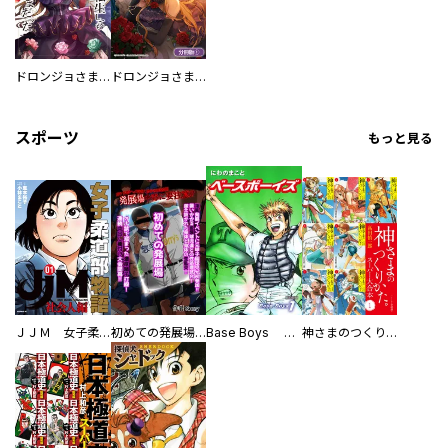
ドロンジョさまは転生しても悪役令嬢のままだった
ドロンジョさまは転生しても悪役令嬢のままだった【分冊版】
スポーツ
もっと見る
ＪＪＭ 女子柔道部物語 社会人編
初めての発展場 【白抜き修正版】
Base Boys 新装版
神さまのつくりかた。スーパー大合本