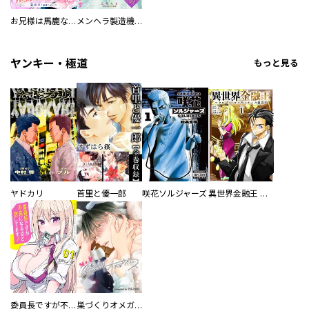
お兄様は馬鹿なんですか？～地味王女は婚約破棄に巻き込まれる～
メンヘラ製造機の公爵令息（過保護）が溺愛してきます
ヤンキー・極道
もっと見る
ヤドカリ
首里と優一郎
咲花ソルジャーズ
異世界金融王 ～クローネ・ゴルディオンの覇道～
委員長ですが不良になるほど恋してます！
巣づくりオメガバース