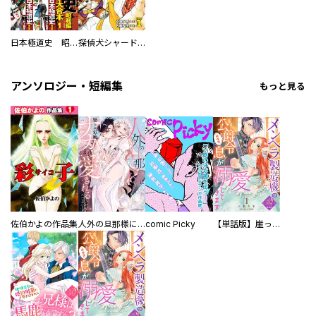
日本極道史 昭和編 スーパー大合本
探偵犬シャードック（新装版）
アンソロジー・短編集
もっと見る
佐伯かよの作品集
人外の旦那様に娶られ毎晩ナカまで愛される…。アンソロジー
comic Picky
【単話版】崖っぷち令嬢ですが、意地と策略で幸せになります！シリーズ