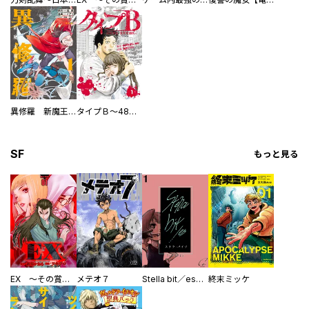
異修羅 新魔王戦争
タイプＢ～48時間後、致死率100％～【単話】
SF
もっと見る
EX ～その賞金稼ぎは、世界の出口を探す～【単行本版】
メテオ７
Stella bit／es【単話版】
終末ミッケ