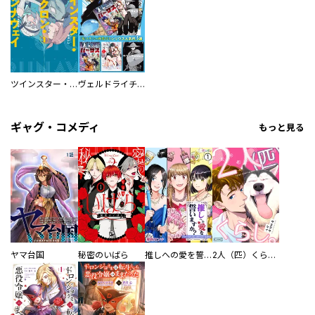
ツインスター・サイクロン・ランナウェイ
ヴェルドライチオシ聖典パック 『転スラ』ミニ画集付き シリウス人気作３選
ギャグ・コメディ
もっと見る
ヤマ台国
秘密のいばら
推しへの愛を誓いますか？～アラサー女子、推しは逃げぬが人生逃げる～
2人（匹）くらし。