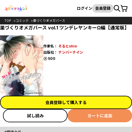
カート
検索
ログイン
会員登録
TOP
コミック
巣づくりオメガバース
巣づくりオメガバース vol.1 ツンデレヤンキーΩ編【通常版】
作家名：
そるとshio
出版社：
ナンバーナイン
ポイント
500
会員登録して購入する
試し読み
カートに追加