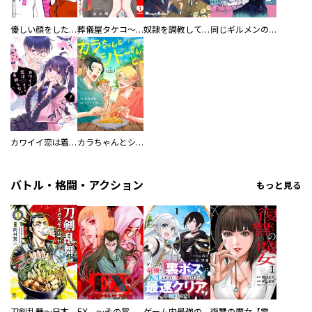
優しい顔をした親友は、夫と不倫して私の家に入り込んできた。
葬儀屋タケコ～あなたの最期、叶えます【電子単行本版】
奴隷を調教してハーレム作る
同じギルメンの声が好き
カワイイ恋は着飾らない
カラちゃんとシトーさんと、 【分冊版】
バトル・格闘・アクション
もっと見る
刀剣乱舞～日本号つれづれ酒～
EX ～その賞金稼ぎは、世界の出口を探す～【単行本版】
ゲーム内最強の『裏ボス』に転生したので、主人公の代わりに最速クリアを目指します！【電子単行本版】
復讐の魔女【電子単行本版】