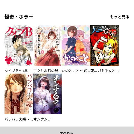
怪奇・ホラー
もっと見る
タイプＢ～48時間後、致死率100％～【単話】
百々とお狐の見習い巫女生活【単行本版】
かのとこと～武蔵花町怪話譚～ 【連載版】
死ニガミ少女とスマホ神
バラバラ夫婦～手足をなくした夫はまだ生きてる
オンナムラ