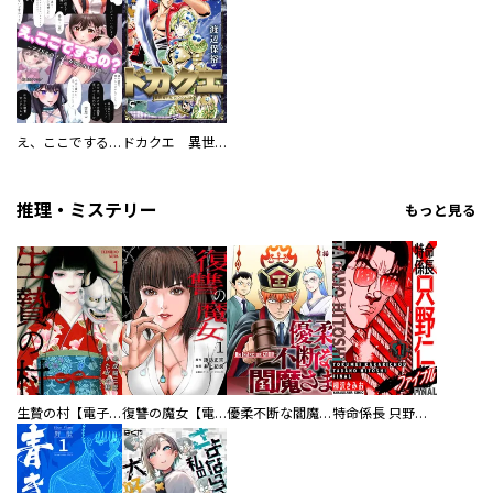
え、ここでするの？ アイドルのファンが知らない日常
ドカクエ 異世界ドカコッククエスト
推理・ミステリー
もっと見る
生贄の村【電子単行本版】
復讐の魔女【電子単行本版】
優柔不断な閻魔さま
特命係長 只野仁ファイナル 愛蔵版