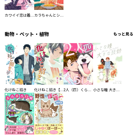
カワイイ恋は着飾らない
カラちゃんとシトーさんと、 【分冊版】
動物・ペット・植物
もっと見る
化けねこ招き
化けねこ招き【描きおろし付合冊版】
2人（匹）くらし。
小さな瞳 大きな鼓動