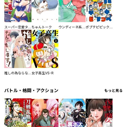
スーパー恋愛タイム！～現場でドＳな彼女は自宅でデレる～
ちゅんトーク
ウンディーネ系彼氏
ポプテピピック SEASON EIGHT
推しの為ならなんでもします！
女子高生VS-R
バトル・格闘・アクション
もっと見る