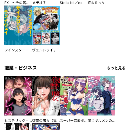
EX ～その賞金稼ぎは、世界の出口を探す～【単行本版】
メテオ７
Stella bit／es【単話版】
終末ミッケ
ツインスター・サイクロン・ランナウェイ
ヴェルドライチオシ聖典パック 『転スラ』ミニ画集付き シリウス人気作３選
職業・ビジネス
もっと見る
ヒステリック・ハーレム～搾られる男と堕ちる女～【電子単行本版】
復讐の魔女【電子単行本版】
スーパー恋愛タイム！～現場でドＳな彼女は自宅でデレる～
同じギルメンの声が好き