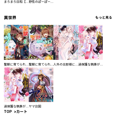
まろまろ日和【豪華版】
野性のぽーぽー【豪華版】
異世界
もっと見る
聖獣に育てられた少年の異世界ゆるり放浪記～神様からもらったチート魔法で、仲間たちとスローライフを満喫中～
聖獣に育てられた少年の異世界ゆるり放浪記～神様からもらったチート魔法で、仲間たちとスローライフを満喫中～【分冊版】
人外の旦那様に娶られ毎晩ナカまで愛される…。アンソロジー
過保護な執事が私の婚活を邪魔してきます！ 分冊版
過保護な執事が私の婚活を邪魔してきます！
ヤマ台国
TOP
カート