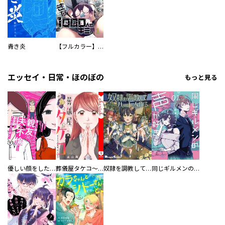
青き炎
【フルカラー】さよなら、私の大好きな１０００人のキミ。
エッセイ・日常・ほのぼの
もっと見る
優しい顔をした親友は、夫と不倫して私の家に入り込んできた。
葬儀屋タケコ～あなたの最期、叶えます【電子単行本版】
奴隷を調教してハーレム作る
同じギルメンの声が好き