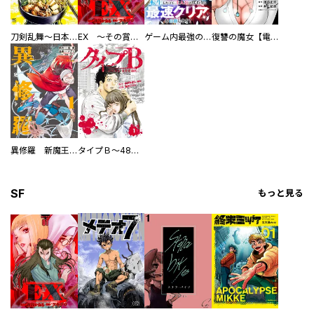
刀剣乱舞～日本号つれづれ酒～
EX ～その賞金稼ぎは、世界の出口を探す～【単行本版】
ゲーム内最強の『裏ボス』に転生したので、主人公の代わりに最速クリアを目指します！【電子単行本版】
復讐の魔女【電子単行本版】
異修羅 新魔王戦争
タイプＢ～48時間後、致死率100％～【単話】
SF
もっと見る