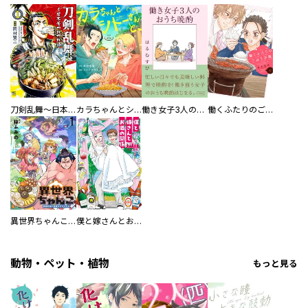
刀剣乱舞～日本号つれづれ酒～
カラちゃんとシトーさんと、 【分冊版】
働き女子3人のおうち晩酌
働くふたりのごほうび飯
異世界ちゃんこ～横綱目前に召喚されたんだが～ 【連載版】
僕と嫁さんとお酒の関係
動物・ペット・植物
もっと見る