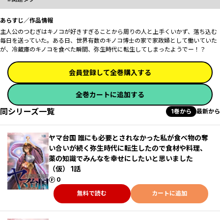
あらすじ／作品情報
主人公のつむぎはキノコが好きすぎることから周りの人と上手くいかず、落ち込む
毎日を送っていた。ある日、世界有数のキノコ博士の家で家政婦として働いていた
が、冷蔵庫のキノコを食べた瞬間、弥生時代に転生してしまったようでー！？
会員登録して全巻購入する
全巻カートに追加する
同シリーズ一覧
1巻から
最新から
ヤマ台国 誰にも必要とされなかった私が食べ物の奪
い合いが続く弥生時代に転生したので食材や料理、
薬の知識でみんなを幸せにしたいと思いました
（仮） 1話
ポイント
0
無料で読む
カートに追加