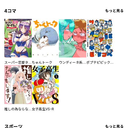
4コマ
もっと見る
スーパー恋愛タイム！～現場でドＳな彼女は自宅でデレる～
ちゅんトーク
ウンディーネ系彼氏
ポプテピピック SEASON EIGHT
推しの為ならなんでもします！
女子高生VS-R
スポーツ
もっと見る