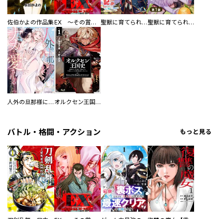
佐伯かよの作品集
EX ～その賞金稼ぎは、世界の出口を探す～【単行本版】
聖獣に育てられた少年の異世界ゆるり放浪記～神様からもらったチート魔法で、仲間たちとスローライフを満喫中～
聖獣に育てられた少年の異世界ゆるり放浪記～神様からもらったチート魔法で、仲間たちとスローライフを満喫中～【分冊版】
人外の旦那様に娶られ毎晩ナカまで愛される…。アンソロジー
オルクセン王国史
バトル・格闘・アクション
もっと見る