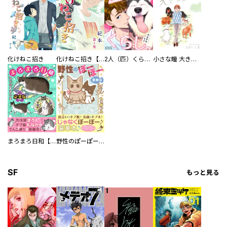
化けねこ招き
化けねこ招き【描きおろし付合冊版】
2人（匹）くらし。
小さな瞳 大きな鼓動
まろまろ日和【豪華版】
野性のぽーぽー【豪華版】
SF
もっと見る