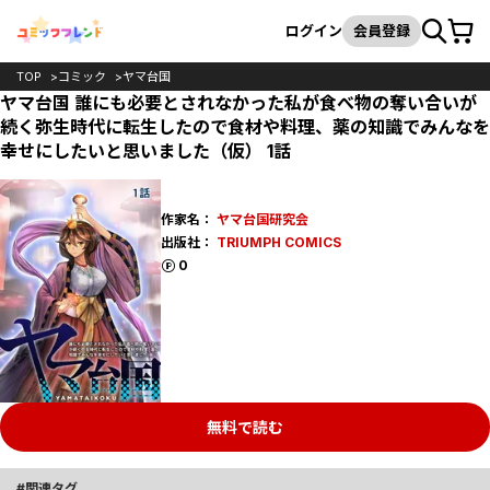
カート
検索
ログイン
会員登録
TOP
コミック
ヤマ台国
ヤマ台国 誰にも必要とされなかった私が食べ物の奪い合いが
続く弥生時代に転生したので食材や料理、薬の知識でみんなを
幸せにしたいと思いました（仮） 1話
作家名：
ヤマ台国研究会
出版社：
TRIUMPH COMICS
ポイント
0
無料で読む
関連タグ