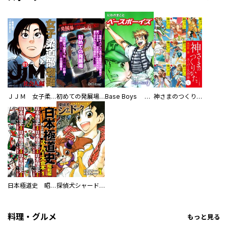
ＪＪＭ 女子柔道部物語 社会人編
初めての発展場 【白抜き修正版】
Base Boys 新装版
神さまのつくりかた。スーパー大合本
日本極道史 昭和編 スーパー大合本
探偵犬シャードック（新装版）
料理・グルメ
もっと見る