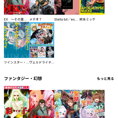
EX ～その賞金稼ぎは、世界の出口を探す～【単行本版】
メテオ７
Stella bit／es【単話版】
終末ミッケ
ツインスター・サイクロン・ランナウェイ
ヴェルドライチオシ聖典パック 『転スラ』ミニ画集付き シリウス人気作３選
ファンタジー・幻想
もっと見る