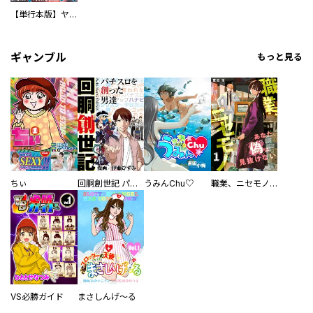
【単行本版】ヤマ台国 誰にも必要とされなかった私が食べ物の奪い合いが続く弥生時代に転生したので食材や料理、薬の知識でみんなを幸せにしたいと思いました（仮）
ギャンブル
もっと見る
ちぃ
回胴創世記 パチスロを創った男達
うみんChu♡
職業、ニセモノ～あなたに偽は見抜けない【電子単行本版】
VS必勝ガイド
まさしんげ～る