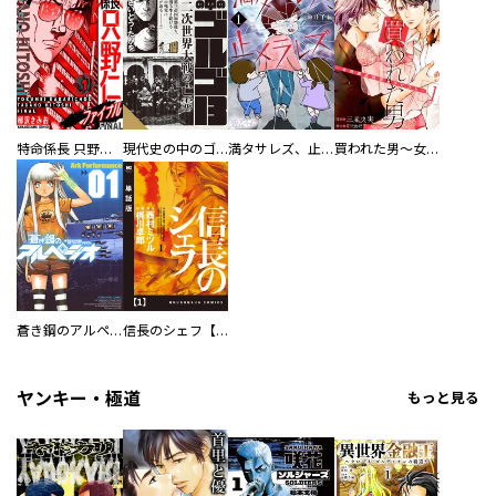
特命係長 只野仁ファイナル 愛蔵版
現代史の中のゴルゴ13
満タサレズ、止メラレズ
買われた男～女性限定快感セラピスト～【描き下ろしおまけ付き特装版】
蒼き鋼のアルペジオ
信長のシェフ【単話版】
ヤンキー・極道
もっと見る