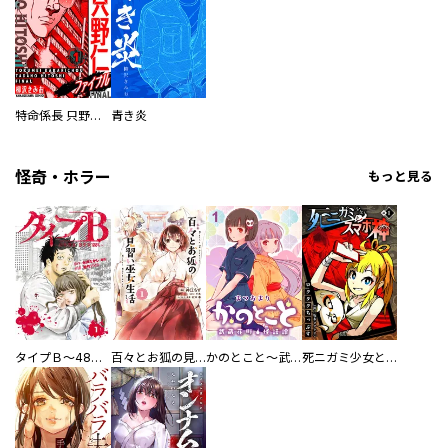
特命係長 只野仁ファイナル 愛蔵版
青き炎
怪奇・ホラー
もっと見る
タイプＢ～48時間後、致死率100％～【単話】
百々とお狐の見習い巫女生活【単行本版】
かのとこと～武蔵花町怪話譚～ 【連載版】
死ニガミ少女とスマホ神