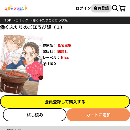
カート
検索
ログイン
会員登録
TOP
コミック
働くふたりのごほうび飯
働くふたりのごほうび飯（１）
作家名：
星名里帆
出版社：
講談社
レーベル：
Kiss
ポイント
1100
会員登録して購入する
試し読み
カートに追加