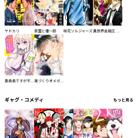
ヤドカリ
首里と優一郎
咲花ソルジャーズ
異世界金融王 ～クローネ・ゴルディオンの覇道～
委員長ですが不良になるほど恋してます！
巣づくりオメガバース
ギャグ・コメディ
もっと見る