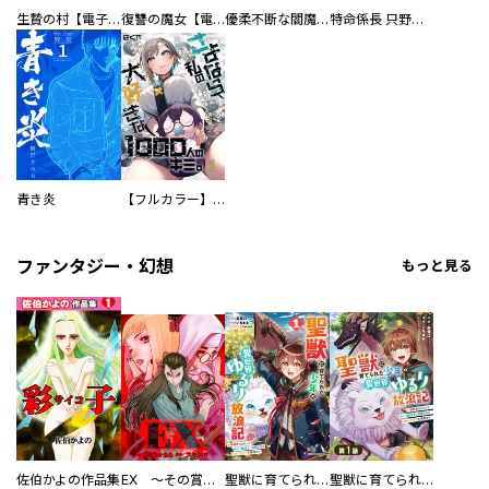
生贄の村【電子単行本版】
復讐の魔女【電子単行本版】
優柔不断な閻魔さま
特命係長 只野仁ファイナル 愛蔵版
青き炎
【フルカラー】さよなら、私の大好きな１０００人のキミ。
ファンタジー・幻想
もっと見る
佐伯かよの作品集
EX ～その賞金稼ぎは、世界の出口を探す～【単行本版】
聖獣に育てられた少年の異世界ゆるり放浪記～神様からもらったチート魔法で、仲間たちとスローライフを満喫中～
聖獣に育てられた少年の異世界ゆるり放浪記～神様からもらったチート魔法で、仲間たちとスローライフを満喫中～【分冊版】