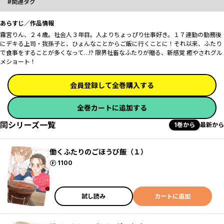
関連タグ
あらすじ／作品情報
霧宮りん、２４歳。社会人３年目。人よりちょっぴり仕事好き。１７連勤の勤務後
にデキる上司・我孫子と、ひょんなことからご飯に行くことに！それ以来、ふたり
で食事をすることが多くなって…!? 限界社畜なふたりが贈る、新感覚 癒やされグル
メショート！
会員登録して全巻購入する
全巻カートに追加する
同シリーズ一覧
1巻から
最新から
働くふたりのごほうび飯（１）
ポイント
1100
試し読み
カートに追加