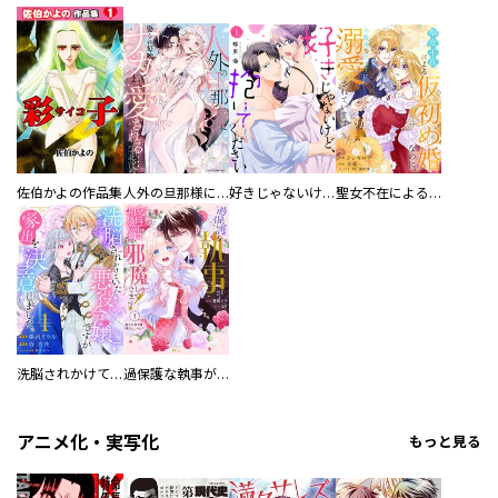
佐伯かよの作品集
人外の旦那様に娶られ毎晩ナカまで愛される…。アンソロジー
好きじゃないけど、抱いてください【電子単行本版／特典おまけ付き】
聖女不在による仮初め婚なのに、不器用な王太子に溺愛されています【電子単行本版／特典おまけ付き】
洗脳されかけていた悪役令嬢ですが家出を決意しました。【電子単行本版／特典おまけ付き】
過保護な執事が私の婚活を邪魔してきます！ 分冊版
アニメ化・実写化
もっと見る