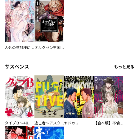
人外の旦那様に娶られ毎晩ナカまで愛される…。アンソロジー
オルクセン王国史
サスペンス
もっと見る
タイプＢ～48時間後、致死率100％～【単話】
逃亡者～アスクレピオスの杖～
ヤドカリ
【合本版】不倫処刑