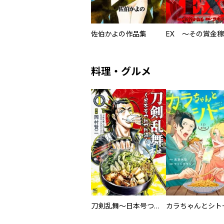
佐伯かよの作品集
料理・グルメ
刀剣乱舞～日本号つれづれ酒～