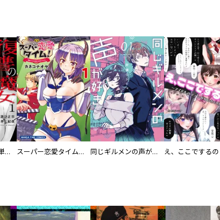
復讐の魔女【電子単行本版】
スーパー恋愛タイム！～現場でドＳな彼女は自宅でデレる～
同じギルメンの声が好き