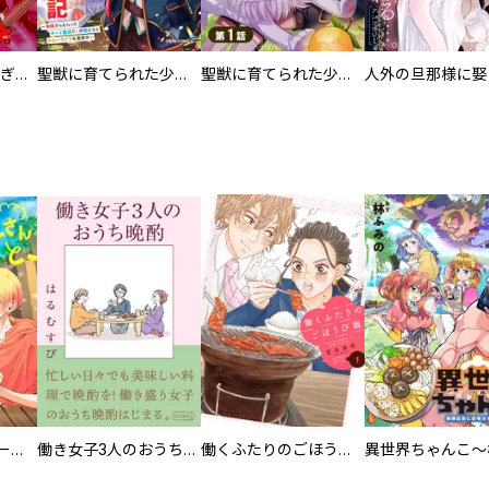
EX ～その賞金稼ぎは、世界の出口を探す～【単行本版】
聖獣に育てられた少年の異世界ゆるり放浪記～神様からもらったチート魔法で、仲間たちとスローライフを満喫中～
聖獣に育てられた少年の異世界ゆるり放浪記～神様からもらったチート魔法で、仲間たちとスローライフを満喫中～【分冊版】
カラちゃんとシトーさんと、 【分冊版】
働き女子3人のおうち晩酌
働くふたりのごほうび飯