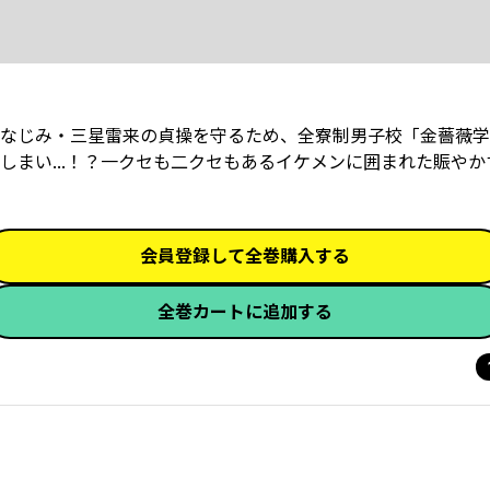
なじみ・三星雷来の貞操を守るため、全寮制男子校「金薔薇学
まい...！？一クセも二クセもあるイケメンに囲まれた賑やか
会員登録して全巻購入する
全巻カートに追加する