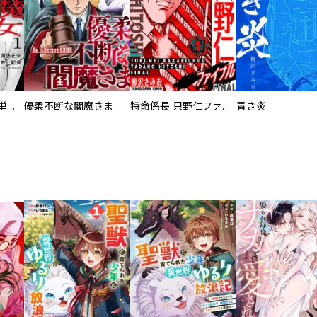
復讐の魔女【電子単行本版】
優柔不断な閻魔さま
特命係長 只野仁ファイナル 愛蔵版
青き炎