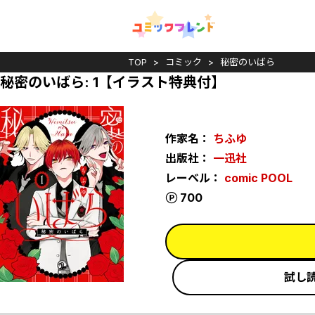
TOP
コミック
秘密のいばら
秘密のいばら: 1【イラスト特典付】
作家名：
ちふゆ
出版社：
一迅社
レーベル：
comic POOL
ポイント
700
試し