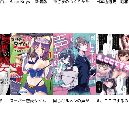
初めての発展場 【白抜き修正版】
Base Boys 新装版
神さまのつくりかた。スーパー大合本
復讐の魔女【電子単行本版】
スーパー恋愛タイム！～現場でドＳな彼女は自宅でデレる～
同じギルメンの声が好き