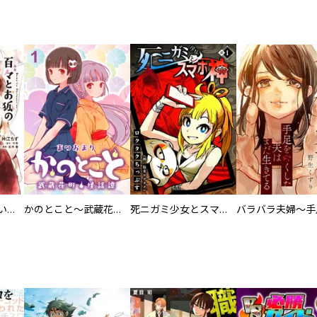
百々とお狐の見習い巫女生活【単行本版】
かのとこと～武蔵花町怪話譚～ 【連載版】
死ニガミ少女とスマホ神