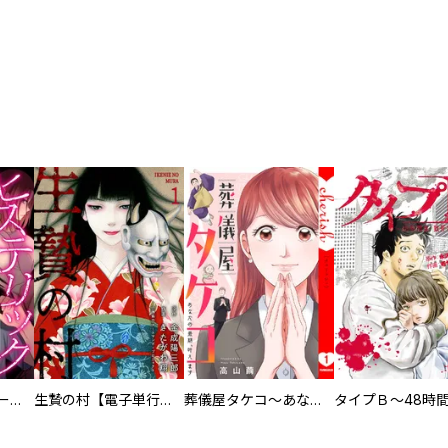
ヒステリック・ハーレム～搾られる男と堕ちる女～【電子単行本版】
生贄の村【電子単行本版】
葬儀屋タケコ～あなたの最期、叶えます【電子単行本版】