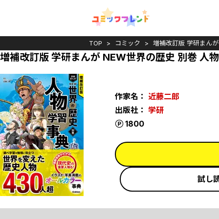
TOP
コミック
増補改訂版 学研まんが
増補改訂版 学研まんが NEW世界の歴史 別巻 人
作家名：
近藤二郎
出版社：
学研
ポイント
1800
試し