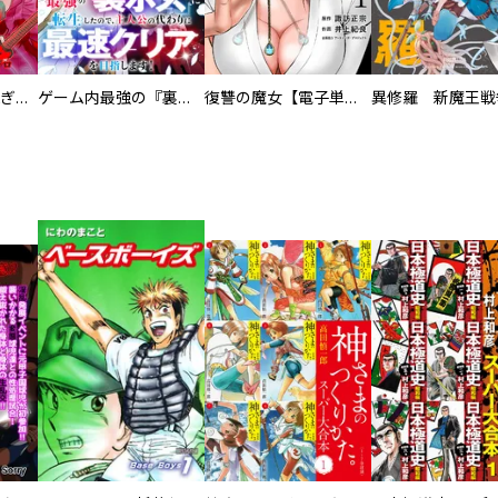
EX ～その賞金稼ぎは、世界の出口を探す～【単行本版】
ゲーム内最強の『裏ボス』に転生したので、主人公の代わりに最速クリアを目指します！【電子単行本版】
復讐の魔女【電子単行本版】
異修羅 新魔王戦