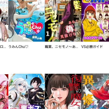
回胴創世記 パチスロを創った男達
うみんChu♡
職業、ニセモノ～あなたに偽は見抜けない【電子単行本版】
VS必勝ガイド