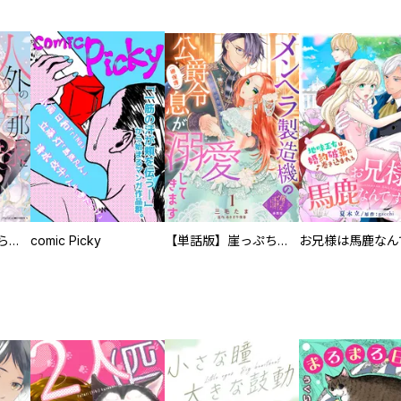
人外の旦那様に娶られ毎晩ナカまで愛される…。アンソロジー
comic Picky
【単話版】崖っぷち令嬢ですが、意地と策略で幸せになります！シリーズ