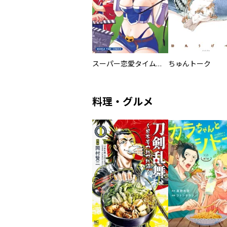
スーパー恋愛タイム！～現場でドＳな彼女は自宅でデレる～
ちゅんトーク
料理・グルメ