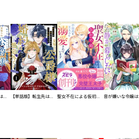
転生先は殺されるはずのモブ令嬢でした～見知らぬ公爵様との婚約は想定外です～@COMIC
【単話版】転生先は殺されるはずのモブ令嬢でした～見知らぬ公爵様との婚約は想定外です～@COMIC
聖女不在による仮初め婚なのに、不器用な王太子に溺愛されています