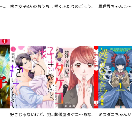
カラちゃんとシトーさんと、 【分冊版】
働き女子3人のおうち晩酌
働くふたりのごほうび飯
好きじゃないけど、抱いてください【電子単行本版／特典おまけ付き】
葬儀屋タケコ～あなたの最期、叶えます【電子単行本版】