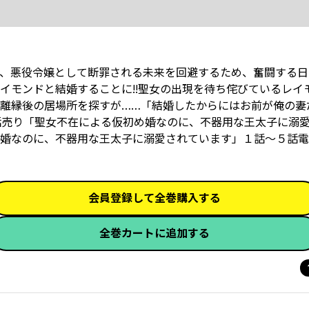
、悪役令嬢として断罪される未来を回避するため、奮闘する日
イモンドと結婚することに!!聖女の出現を待ち侘びているレイ
離縁後の居場所を探すが……「結婚したからにはお前が俺の妻
話売り「聖女不在による仮初め婚なのに、不器用な王太子に溺
婚なのに、不器用な王太子に溺愛されています」１話～５話電
会員登録して全巻購入する
全巻カートに追加する