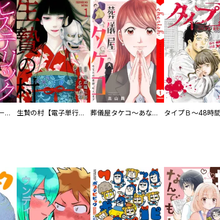
ヒステリック・ハーレム～搾られる男と堕ちる女～【電子単行本版】
生贄の村【電子単行本版】
葬儀屋タケコ～あなたの最期、叶えます【電子単行本版】