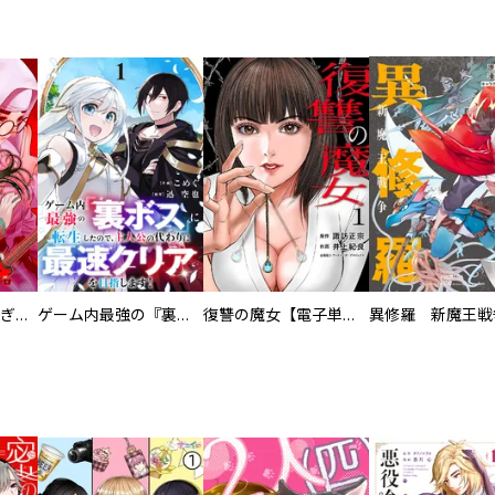
EX ～その賞金稼ぎは、世界の出口を探す～【単行本版】
ゲーム内最強の『裏ボス』に転生したので、主人公の代わりに最速クリアを目指します！【電子単行本版】
復讐の魔女【電子単行本版】
異修羅 新魔王戦