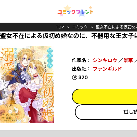
TOP
コミック
聖女不在による仮初め
聖女不在による仮初め婚なのに、不器用な王太子
作家名：
シンキロウ
／
景華
出版社：
ファンギルド
ポイント
320
試し