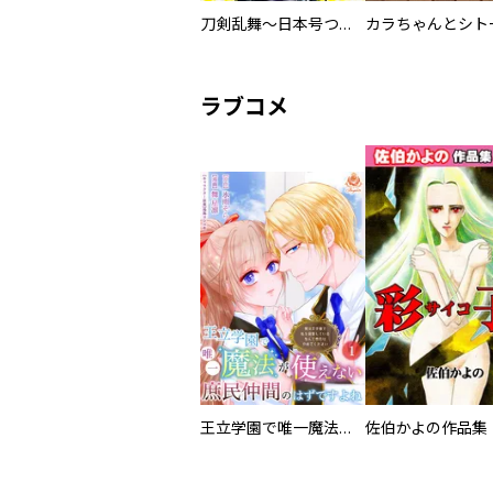
刀剣乱舞～日本号つれづれ酒～
ラブコメ
王立学園で唯一魔法が使えない庶民仲間のはずですよね～実は王子様で私を溺愛しているなんて告白はやめてください～
佐伯かよの作品集