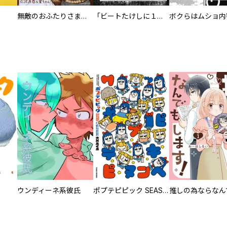
無敵のおふたりさま酒場～おじさんぶるぶるまっぷ～電子特別版
「ビートたけしに１億円貸した」刑務所には虚栄心がまん延 ウソツキ受刑者たちの醜悪/シャバの恋人から三行半！ 刑務所で女日照り
ウンディーネ系彼氏
ポプテピピック SEASON EIGHT