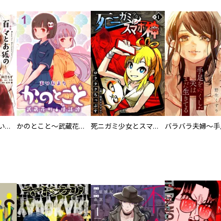
百々とお狐の見習い巫女生活【単行本版】
かのとこと～武蔵花町怪話譚～ 【連載版】
死ニガミ少女とスマホ神