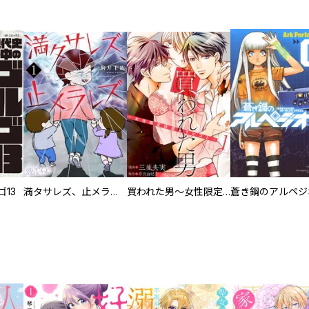
13
満タサレズ、止メラレズ
買われた男～女性限定快感セラピスト～【描き下ろしおまけ付き特装版】
蒼き鋼のアルペジ