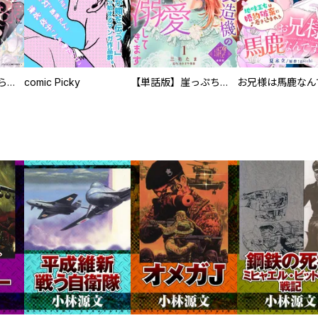
人外の旦那様に娶られ毎晩ナカまで愛される…。アンソロジー
comic Picky
【単話版】崖っぷち令嬢ですが、意地と策略で幸せになります！シリーズ