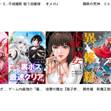
サムライソルジャー SAMURAI SOLDIER
平成維新 戦う自衛隊
オメガJ
EX ～その賞金稼ぎは、世界の出口を探す～【単行本版】
ゲーム内最強の『裏ボス』に転生したので、主人公の代わりに最速クリアを目指します！【電子単行本版】
復讐の魔女【電子単行本版】
異修羅 新魔王戦