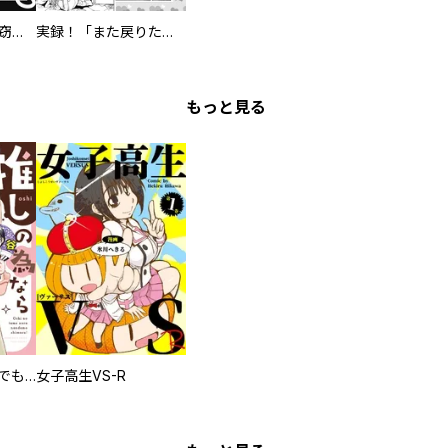
ボクらはムショ内窃盗団 許されざる横暴の日々
実録！「また戻りたい」監獄の実態 岩国刑務所〝極アマ生活〟の愚 元旦には超豪華おせち！
もっと見る
推しの為ならなんでもします！
女子高生VS-R