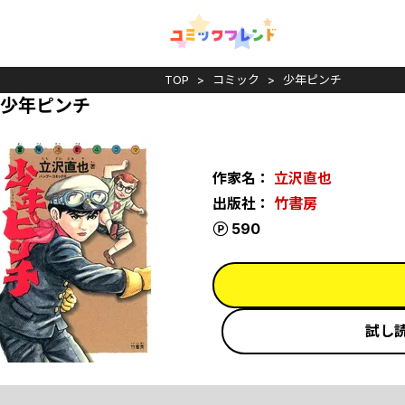
TOP
コミック
少年ピンチ
少年ピンチ
作家名：
立沢直也
出版社：
竹書房
ポイント
590
試し