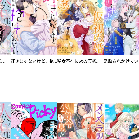
人外の旦那様に娶られ毎晩ナカまで愛される…。アンソロジー
好きじゃないけど、抱いてください【電子単行本版／特典おまけ付き】
聖女不在による仮初め婚なのに、不器用な王太子に溺愛されています【電子単行本版／特典おまけ付き】