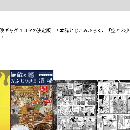
険ギャグ４コマの決定版！！本誌とじこみふろく、「空とぶ少
！！