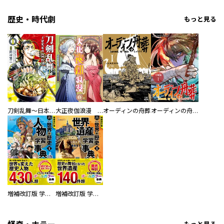
歴史・時代劇
もっと見る
刀剣乱舞～日本号つれづれ酒～
大正夜伽浪漫 －金曜日の花嫁—
オーディンの舟葬
オーディンの舟葬 分冊版
増補改訂版 学研まんが NEW世界の歴史 別巻 人物学習事典
増補改訂版 学研まんが NEW世界の歴史 別巻 世界遺産学習事典