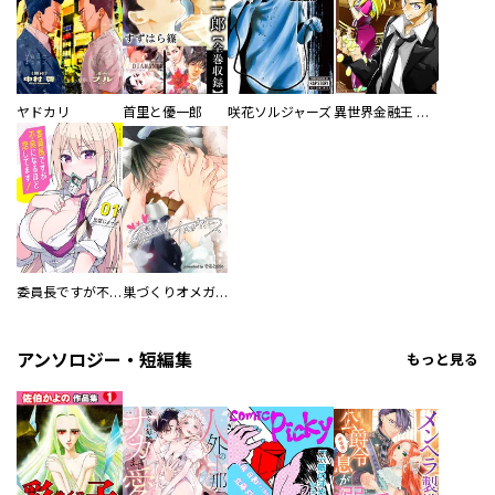
ヤドカリ
首里と優一郎
咲花ソルジャーズ
異世界金融王 ～クローネ・ゴルディオンの覇道～
委員長ですが不良になるほど恋してます！
巣づくりオメガバース
アンソロジー・短編集
もっと見る