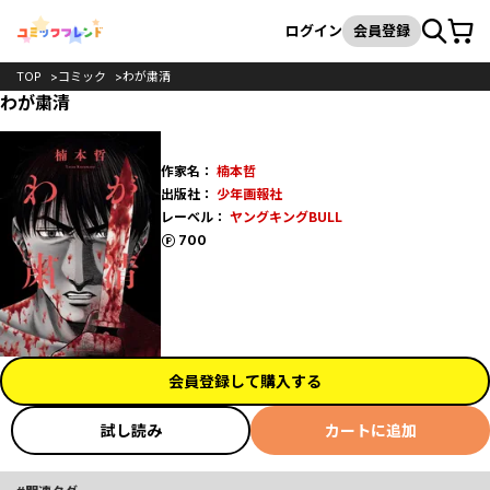
カート
検索
ログイン
会員登録
TOP
コミック
わが粛清
わが粛清
作家名：
楠本哲
出版社：
少年画報社
レーベル：
ヤングキングBULL
ポイント
700
会員登録して購入する
試し読み
カートに追加