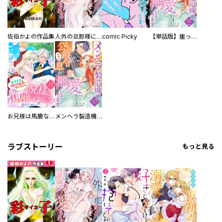
佐伯かよの作品集
人外の旦那様に娶られ毎晩ナカまで愛される…。アンソロジー
comic Picky
【単話版】崖っぷち令嬢ですが、意地と策略で幸せになります！シリーズ
お兄様は馬鹿なんですか？～地味王女は婚約破棄に巻き込まれる～
メンヘラ製造機の公爵令息（過保護）が溺愛してきます
ラブストーリー
もっと見る