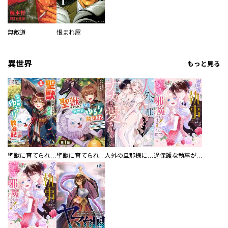
無敵道
恨まれ屋
異世界
もっと見る
聖獣に育てられた少年の異世界ゆるり放浪記～神様からもらったチート魔法で、仲間たちとスローライフを満喫中～
聖獣に育てられた少年の異世界ゆるり放浪記～神様からもらったチート魔法で、仲間たちとスローライフを満喫中～【分冊版】
人外の旦那様に娶られ毎晩ナカまで愛される…。アンソロジー
過保護な執事が私の婚活を邪魔してきます！ 分冊版