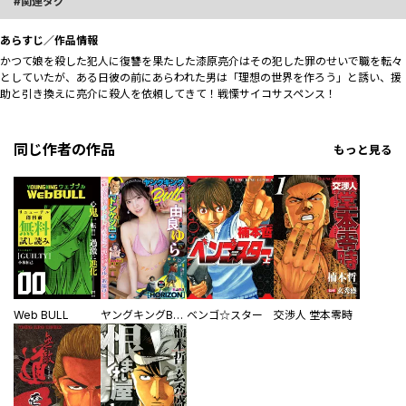
関連タグ
あらすじ／作品情報
かつて娘を殺した犯人に復讐を果たした漆原亮介はその犯した罪のせいで職を転々
としていたが、ある日彼の前にあらわれた男は「理想の世界を作ろう」と誘い、援
助と引き換えに亮介に殺人を依頼してきて！戦慄サイコサスペンス！
同じ作者の作品
もっと見る
Web BULL
ヤングキングBULL
ベンゴ☆スター
交渉人 堂本零時