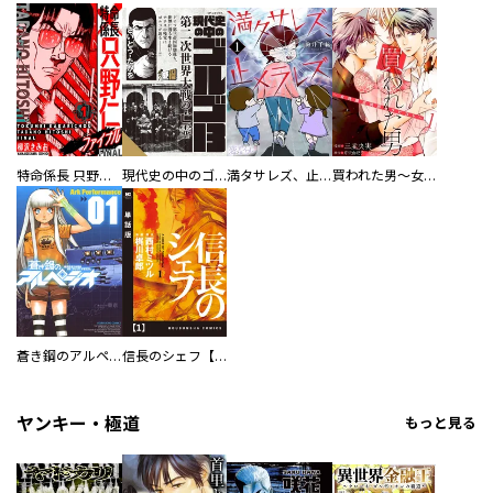
特命係長 只野仁ファイナル 愛蔵版
現代史の中のゴルゴ13
満タサレズ、止メラレズ
買われた男～女性限定快感セラピスト～【描き下ろしおまけ付き特装版】
蒼き鋼のアルペジオ
信長のシェフ【単話版】
ヤンキー・極道
もっと見る