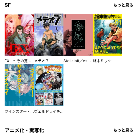
SF
もっと見る
EX ～その賞金稼ぎは、世界の出口を探す～【単行本版】
メテオ７
Stella bit／es【単話版】
終末ミッケ
ツインスター・サイクロン・ランナウェイ
ヴェルドライチオシ聖典パック 『転スラ』ミニ画集付き シリウス人気作３選
アニメ化・実写化
もっと見る