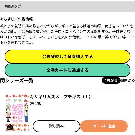
関連タグ
あらすじ／作品情報
親と子の義理に絡め取られながらギリギリで生きる娘達の物語。付き合っていた恋
人が急逝。弓は病院で彼が残した子供・コトハと死亡の確認をする。子供嫌いな弓
はコトハを苦手にしていた。しかし恋人の葬儀後、コトハの母・美枝が弓の家にコ
トハを連れてきて…。
会員登録して全巻購入する
全巻カートに追加する
同シリーズ一覧
1巻から
最新から
ギリギリムスメ プチキス（１）
ポイント
140
試し読み
カートに追加