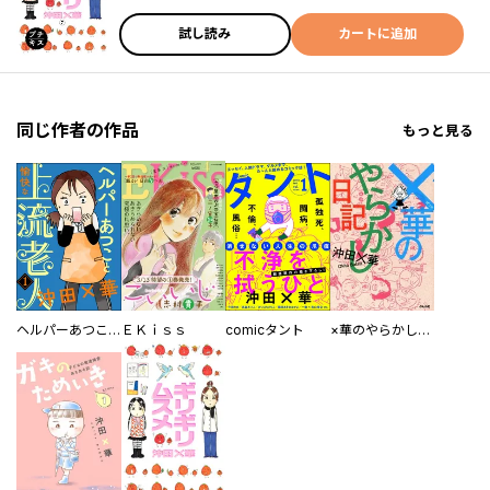
試し読み
カートに追加
同じ作者の作品
もっと見る
ヘルパーあつこと愉快な上流老人（分冊版）
ＥＫｉｓｓ
comicタント
×華のやらかし日記