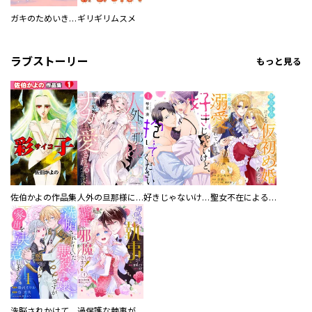
ガキのためいき 子どもの発達障害あるある記
ギリギリムスメ
ラブストーリー
もっと見る
佐伯かよの作品集
人外の旦那様に娶られ毎晩ナカまで愛される…。アンソロジー
好きじゃないけど、抱いてください【電子単行本版／特典おまけ付き】
聖女不在による仮初め婚なのに、不器用な王太子に溺愛されています【電子単行本版／特典おまけ付き】
洗脳されかけていた悪役令嬢ですが家出を決意しました。【電子単行本版／特典おまけ付き】
過保護な執事が私の婚活を邪魔してきます！ 分冊版