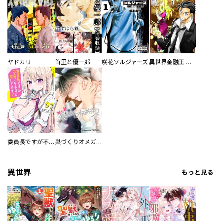
ヤドカリ
首里と優一郎
咲花ソルジャーズ
異世界金融王 ～クローネ・ゴルディオンの覇道～
委員長ですが不良になるほど恋してます！
巣づくりオメガバース
異世界
もっと見る