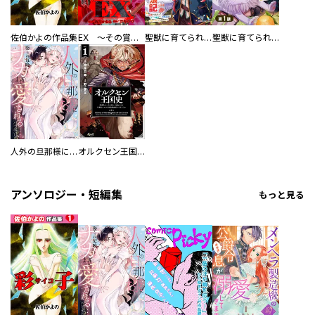
佐伯かよの作品集
EX ～その賞金稼ぎは、世界の出口を探す～【単行本版】
聖獣に育てられた少年の異世界ゆるり放浪記～神様からもらったチート魔法で、仲間たちとスローライフを満喫中～
聖獣に育てられた少年の異世界ゆるり放浪記～神様からもらったチート魔法で、仲間たちとスローライフを満喫中～【分冊版】
人外の旦那様に娶られ毎晩ナカまで愛される…。アンソロジー
オルクセン王国史
アンソロジー・短編集
もっと見る