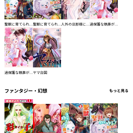
聖獣に育てられた少年の異世界ゆるり放浪記～神様からもらったチート魔法で、仲間たちとスローライフを満喫中～
聖獣に育てられた少年の異世界ゆるり放浪記～神様からもらったチート魔法で、仲間たちとスローライフを満喫中～【分冊版】
人外の旦那様に娶られ毎晩ナカまで愛される…。アンソロジー
過保護な執事が私の婚活を邪魔してきます！ 分冊版
過保護な執事が私の婚活を邪魔してきます！
ヤマ台国
ファンタジー・幻想
もっと見る