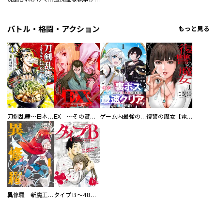
バトル・格闘・アクション
もっと見る
刀剣乱舞～日本号つれづれ酒～
EX ～その賞金稼ぎは、世界の出口を探す～【単行本版】
ゲーム内最強の『裏ボス』に転生したので、主人公の代わりに最速クリアを目指します！【電子単行本版】
復讐の魔女【電子単行本版】
異修羅 新魔王戦争
タイプＢ～48時間後、致死率100％～【単話】