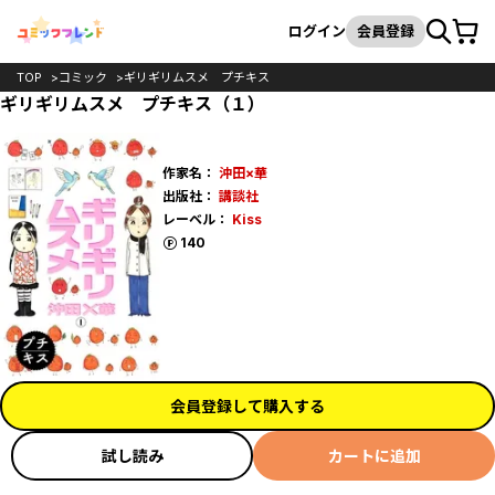
カート
検索
ログイン
会員登録
TOP
コミック
ギリギリムスメ プチキス
ギリギリムスメ プチキス（１）
作家名：
沖田×華
出版社：
講談社
レーベル：
Kiss
ポイント
140
会員登録して購入する
試し読み
カートに追加