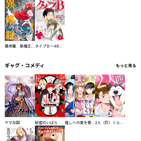
異修羅 新魔王戦争
タイプＢ～48時間後、致死率100％～【単話】
ギャグ・コメディ
もっと見る
ヤマ台国
秘密のいばら
推しへの愛を誓いますか？～アラサー女子、推しは逃げぬが人生逃げる～
2人（匹）くらし。