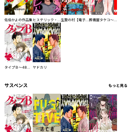
佐伯かよの作品集
ヒステリック・ハーレム～搾られる男と堕ちる女～【電子単行本版】
生贄の村【電子単行本版】
葬儀屋タケコ～あなたの最期、叶えます【電子単行本版】
タイプＢ～48時間後、致死率100％～【単話】
ヤドカリ
サスペンス
もっと見る