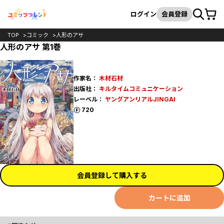
カート
検索
ログイン
会員登録
TOP
コミック
人形のアサ
人形のアサ 第1巻
作家名：
木材石材
出版社：
キルタイムコミュニケーション
レーベル：
ヤングアンリアルJINGAI
ポイント
720
会員登録して購入する
カートに追加