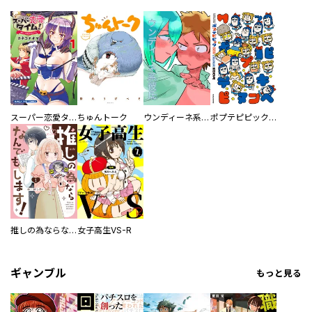
スーパー恋愛タイム！～現場でドＳな彼女は自宅でデレる～
ちゅんトーク
ウンディーネ系彼氏
ポプテピピック SEASON EIGHT
推しの為ならなんでもします！
女子高生VS-R
ギャンブル
もっと見る