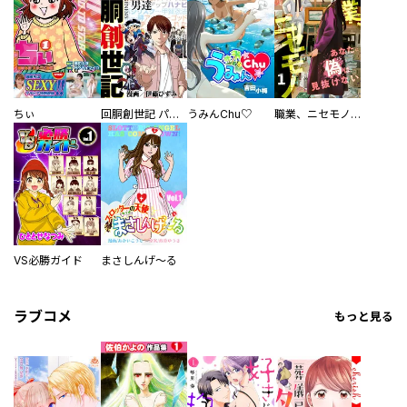
ちぃ
回胴創世記 パチスロを創った男達
うみんChu♡
職業、ニセモノ～あなたに偽は見抜けない【電子単行本版】
VS必勝ガイド
まさしんげ～る
ラブコメ
もっと見る