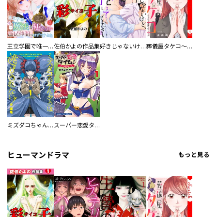
王立学園で唯一魔法が使えない庶民仲間のはずですよね～実は王子様で私を溺愛しているなんて告白はやめてください～
佐伯かよの作品集
好きじゃないけど、抱いてください【電子単行本版／特典おまけ付き】
葬儀屋タケコ～あなたの最期、叶えます【電子単行本版】
ミズダコちゃんからは逃げられない！
スーパー恋愛タイム！～現場でドＳな彼女は自宅でデレる～
ヒューマンドラマ
もっと見る