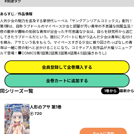
関連タグ
あらすじ／作品情報
人外少女の魅力を追及する新世代レーベル「ヤングアンリアルコミックス」創刊！
第1弾は、自称ラブドールのマイペース少女と部屋が汚い青年の不思議な同居生活！
夜の散歩が趣味の気弱な青年が出会った不可思議な少女は、自らを研究所から逃亡
してきたラブドールだという。強引にアパートに転がり込んだ少女は青年に名付け
を頼み、アサという名をもらう。マイペースすぎる少女に振り回されっぱなしの青
年は一緒に夜の街へと出かけることになり――。コミティア人気作品が大幅リニューア
ルで登場！■COMICS第1話第2話第3話第4話第4.5話(描きおろし)
会員登録して全巻購入する
全巻カートに追加する
同シリーズ一覧
1巻から
最新から
人形のアサ 第1巻
ポイント
720
カートに追加