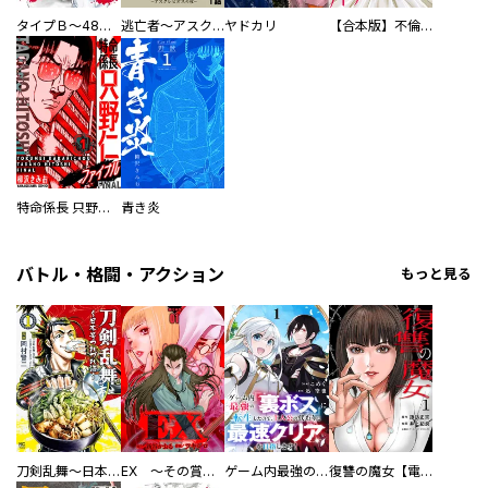
タイプＢ～48時間後、致死率100％～【単話】
逃亡者～アスクレピオスの杖～
ヤドカリ
【合本版】不倫処刑
特命係長 只野仁ファイナル 愛蔵版
青き炎
バトル・格闘・アクション
もっと見る
刀剣乱舞～日本号つれづれ酒～
EX ～その賞金稼ぎは、世界の出口を探す～【単行本版】
ゲーム内最強の『裏ボス』に転生したので、主人公の代わりに最速クリアを目指します！【電子単行本版】
復讐の魔女【電子単行本版】