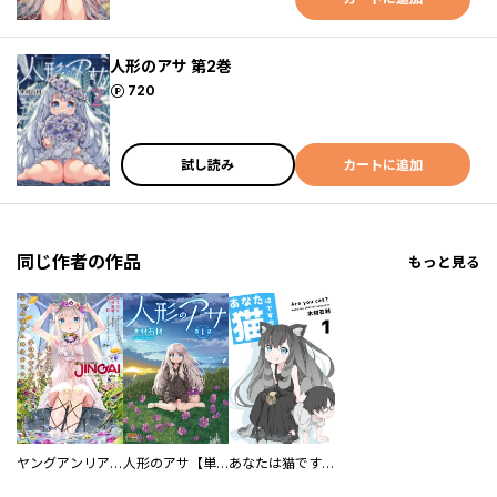
人形のアサ 第2巻
ポイント
720
試し読み
カートに追加
同じ作者の作品
もっと見る
ヤングアンリアルJINGAI
人形のアサ【単話】
あなたは猫ですか