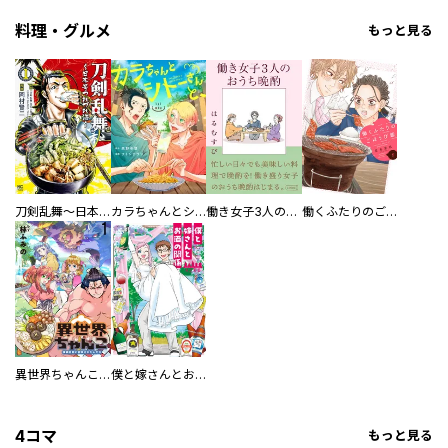
料理・グルメ
もっと見る
刀剣乱舞～日本号つれづれ酒～
カラちゃんとシトーさんと、 【分冊版】
働き女子3人のおうち晩酌
働くふたりのごほうび飯
異世界ちゃんこ～横綱目前に召喚されたんだが～ 【連載版】
僕と嫁さんとお酒の関係
4コマ
もっと見る