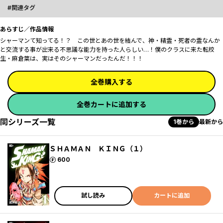
関連タグ
あらすじ／作品情報
シャーマンて知ってる！？ この世とあの世を結んで、神・精霊・死者の霊なんか
と交流する事が出来る不思議な能力を持った人らしい…！僕のクラスに来た転校
生・麻倉葉は、実はそのシャーマンだったんだ！！！
全巻購入する
全巻カートに追加する
同シリーズ一覧
1巻から
最新から
ＳＨＡＭＡＮ ＫＩＮＧ（１）
ポイント
600
試し読み
カートに追加