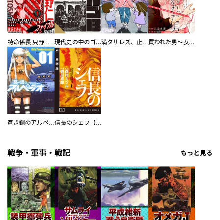
特命係長 只野仁ファイナル 愛蔵版
現代史の中のゴルゴ13
満タサレズ、止メラレズ
買われた男～女性限定快感セラピスト～【描き下ろしおまけ付き特装版】
蒼き鋼のアルペジオ
信長のシェフ【単話版】
戦争・軍事・戦記
もっと見る