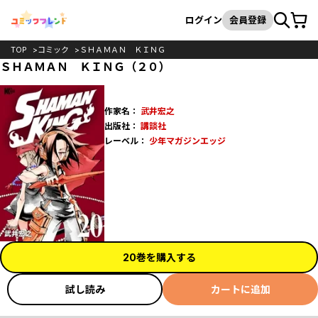
カート
検索
ログイン
会員登録
TOP
コミック
ＳＨＡＭＡＮ ＫＩＮＧ
ＳＨＡＭＡＮ ＫＩＮＧ（２０）
作家名：
武井宏之
出版社：
講談社
レーベル：
少年マガジンエッジ
20巻を購入する
試し読み
カートに追加