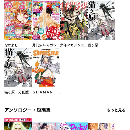
なかよし
月刊少年マガジン
少年マガジンエッジ
猫ヶ原
猫ヶ原 分冊版
ＳＨＡＭＡＮ ＫＩＮＧ ＴＨＥ ＳＵＰＥＲ ＳＴＡＲ
アンソロジー・短編集
もっと見る