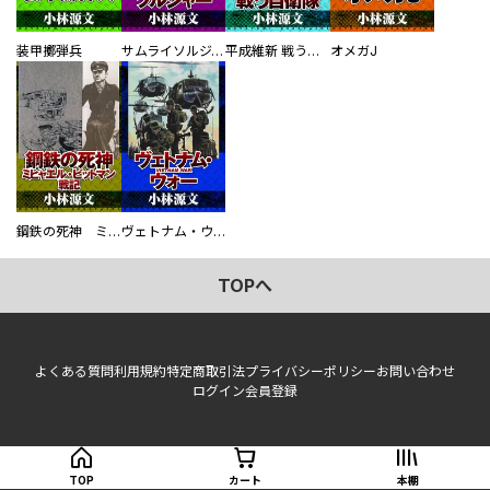
装甲擲弾兵
サムライソルジャー SAMURAI SOLDIER
平成維新 戦う自衛隊
オメガJ
鋼鉄の死神 ミヒャエル・ビットマン戦記
ヴェトナム・ウォー VIETNAM WAR
TOPへ
よくある質問
利用規約
特定商取引法
プライバシーポリシー
お問い合わせ
ログイン
会員登録
TOP
カート
本棚