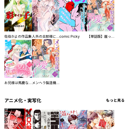
佐伯かよの作品集
人外の旦那様に娶られ毎晩ナカまで愛される…。アンソロジー
comic Picky
【単話版】崖っぷち令嬢ですが、意地と策略で幸せになります！シリーズ
お兄様は馬鹿なんですか？～地味王女は婚約破棄に巻き込まれる～
メンヘラ製造機の公爵令息（過保護）が溺愛してきます
アニメ化・実写化
もっと見る