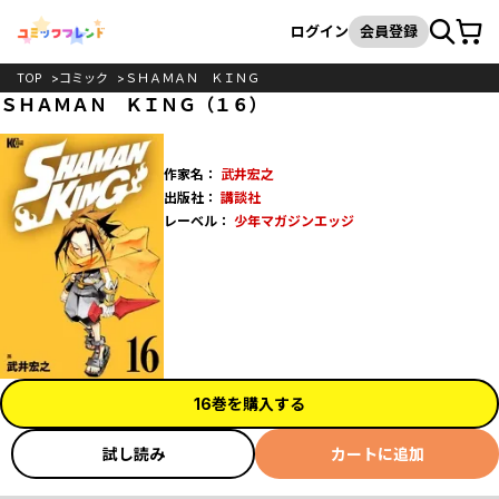
カート
検索
ログイン
会員登録
TOP
コミック
ＳＨＡＭＡＮ ＫＩＮＧ
ＳＨＡＭＡＮ ＫＩＮＧ（１６）
作家名：
武井宏之
出版社：
講談社
レーベル：
少年マガジンエッジ
16巻を購入する
試し読み
カートに追加