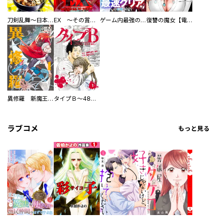
刀剣乱舞～日本号つれづれ酒～
EX ～その賞金稼ぎは、世界の出口を探す～【単行本版】
ゲーム内最強の『裏ボス』に転生したので、主人公の代わりに最速クリアを目指します！【電子単行本版】
復讐の魔女【電子単行本版】
異修羅 新魔王戦争
タイプＢ～48時間後、致死率100％～【単話】
ラブコメ
もっと見る