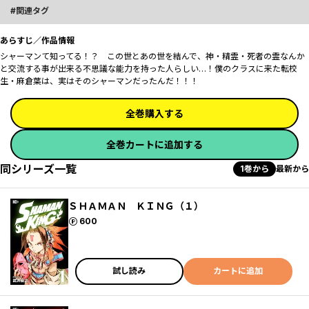
関連タグ
あらすじ／作品情報
シャーマンて知ってる！？ この世とあの世を結んで、神・精霊・死者の霊なんか
と交流する事が出来る不思議な能力を持った人らしい…！僕のクラスに来た転校
生・麻倉葉は、実はそのシャーマンだったんだ！！！
全巻購入する
全巻カートに追加する
同シリーズ一覧
1巻から
最新から
ＳＨＡＭＡＮ ＫＩＮＧ（１）
ポイント
600
試し読み
カートに追加