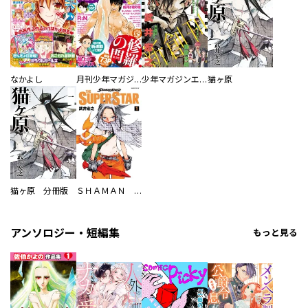
なかよし
月刊少年マガジン
少年マガジンエッジ
猫ヶ原
猫ヶ原 分冊版
ＳＨＡＭＡＮ ＫＩＮＧ ＴＨＥ ＳＵＰＥＲ ＳＴＡＲ
アンソロジー・短編集
もっと見る