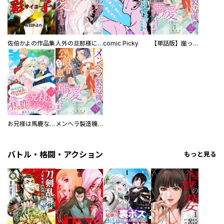
佐伯かよの作品集
人外の旦那様に娶られ毎晩ナカまで愛される…。アンソロジー
comic Picky
【単話版】崖っぷち令嬢ですが、意地と策略で幸せになります！シリーズ
お兄様は馬鹿なんですか？～地味王女は婚約破棄に巻き込まれる～
メンヘラ製造機の公爵令息（過保護）が溺愛してきます
バトル・格闘・アクション
もっと見る