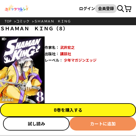
カート
検索
ログイン
会員登録
TOP
コミック
ＳＨＡＭＡＮ ＫＩＮＧ
ＳＨＡＭＡＮ ＫＩＮＧ（８）
作家名：
武井宏之
出版社：
講談社
レーベル：
少年マガジンエッジ
8巻を購入する
試し読み
カートに追加