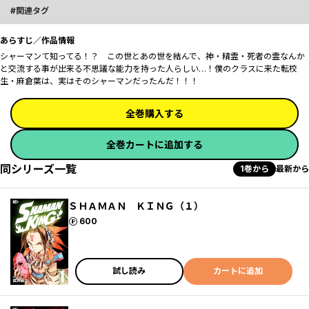
関連タグ
あらすじ／作品情報
シャーマンて知ってる！？ この世とあの世を結んで、神・精霊・死者の霊なんか
と交流する事が出来る不思議な能力を持った人らしい…！僕のクラスに来た転校
生・麻倉葉は、実はそのシャーマンだったんだ！！！
全巻購入する
全巻カートに追加する
同シリーズ一覧
1巻から
最新から
ＳＨＡＭＡＮ ＫＩＮＧ（１）
ポイント
600
試し読み
カートに追加