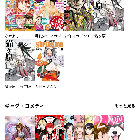
なかよし
月刊少年マガジン
少年マガジンエッジ
猫ヶ原
猫ヶ原 分冊版
ＳＨＡＭＡＮ ＫＩＮＧ ＴＨＥ ＳＵＰＥＲ ＳＴＡＲ
ギャグ・コメディ
もっと見る