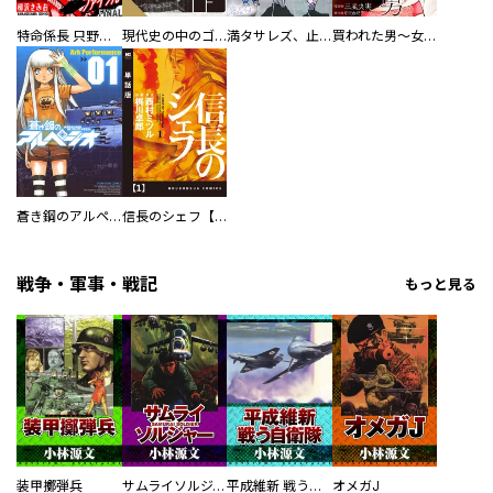
特命係長 只野仁ファイナル 愛蔵版
現代史の中のゴルゴ13
満タサレズ、止メラレズ
買われた男～女性限定快感セラピスト～【描き下ろしおまけ付き特装版】
蒼き鋼のアルペジオ
信長のシェフ【単話版】
戦争・軍事・戦記
もっと見る
装甲擲弾兵
サムライソルジャー SAMURAI SOLDIER
平成維新 戦う自衛隊
オメガJ