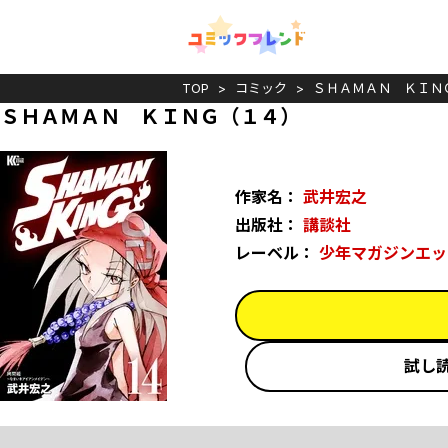
TOP
コミック
ＳＨＡＭＡＮ ＫＩＮ
ＳＨＡＭＡＮ ＫＩＮＧ（１４）
作家名：
武井宏之
出版社：
講談社
レーベル：
少年マガジンエッ
試し