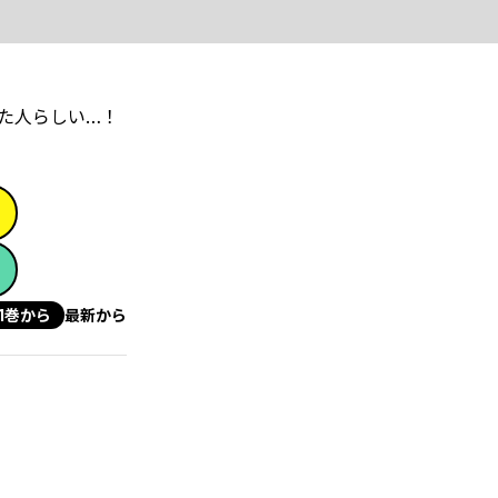
た人らしい…！
1巻から
最新から