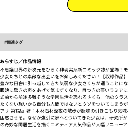
関連タグ
あらすじ／作品情報
不思議世界の新次元をひらく非現実系新コミック誌が登場！モ
少女たちとの素敵な出会いをお楽しみください！【収録作品】
豊かな田舎に引っ越してきた気弱な少女さくらが通うことにな
眼娘に驚きの声をあげて気まずくなり、目つきの悪いラミアに
式前から前途多難そうな学園生活を恐れるさくら。他のクラス
たくない想いから自分も人間ではないとウソをついてしまうが
アサ 第1話』著：木材石材深夜の散歩が趣味の引きこもり気
困惑させる。なぜか強引に家へとついてきた少女は、研究所か
の奇妙な同居生活を描くコミティア人気作品が大幅リニューア