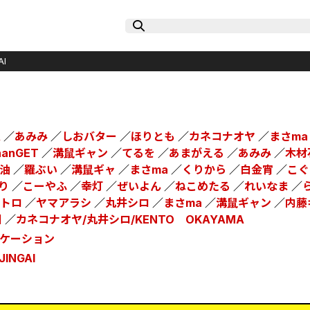
I
A
／
あみみ
／
しおバター
／
ほりとも
／
カネコナオヤ
／
まさma
hanGET
／
溝鼠ギャン
／
てるを
／
あまがえる
／
あみみ
／
木材
油
／
羅ぶい
／
溝鼠ギャ
／
まさma
／
くりから
／
白金宵
／
こぐ
り
／
こーやふ
／
幸灯
／
ぜいよん
／
ねこめたる
／
れいなま
／
メトロ
／
ヤマアラシ
／
丸井シロ
／
まさma
／
溝鼠ギャン
／
内藤
国
／
カネコナオヤ/丸井シロ/KENTO OKAYAMA
ケーション
NGAI