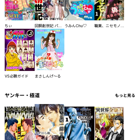
ちぃ
回胴創世記 パチスロを創った男達
うみんChu♡
職業、ニセモノ～あなたに偽は見抜けない【電子単行本版】
VS必勝ガイド
まさしんげ～る
ヤンキー・極道
もっと見る