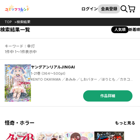
カート
検索
ログイン
会員登録
TOP
検索結果
検索結果一覧
人気順
新着順
キーワード：幸灯
1件中 1～1件表示中
ヤングアンリアルJINGAI
1-21巻 (364～500pt)
KENTO OKAYAMA ／あみみ ／しおバター ／ほりとも ／カネコナオヤ ／まさma ／丸井シロ ／KENTO OKAYAMA ／usachanGET ／溝鼠ギャン ／てるを ／あまがえる ／あみみ ／木材石材 ／おきつぐ ／あんのあーの ／うまくち醤油 ／羅ぶい ／溝鼠ギャ ／まさma ／くりから ／白金宵 ／こぐまのジョーイ ／KENTOOKAYAMA ／ゐおり ／こーやふ ／幸灯 ／ぜいよん ／ねこめたる ／れいなま ／らくじん ／KENTO OKAYAMA ／ディメトロ ／ヤマアラシ ／丸井シロ ／まさma ／溝鼠ギャン ／内藤キララ ／鱈 ／梅原うめ
作品詳細
怪奇・ホラー
もっと見る