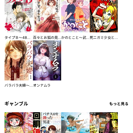
タイプＢ～48時間後、致死率100％～【単話】
百々とお狐の見習い巫女生活【単行本版】
かのとこと～武蔵花町怪話譚～ 【連載版】
死ニガミ少女とスマホ神
バラバラ夫婦～手足をなくした夫はまだ生きてる
オンナムラ
ギャンブル
もっと見る