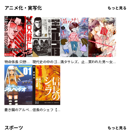
アニメ化・実写化
もっと見る
特命係長 只野仁ファイナル 愛蔵版
現代史の中のゴルゴ13
満タサレズ、止メラレズ
買われた男～女性限定快感セラピスト～【描き下ろしおまけ付き特装版】
蒼き鋼のアルペジオ
信長のシェフ【単話版】
スポーツ
もっと見る