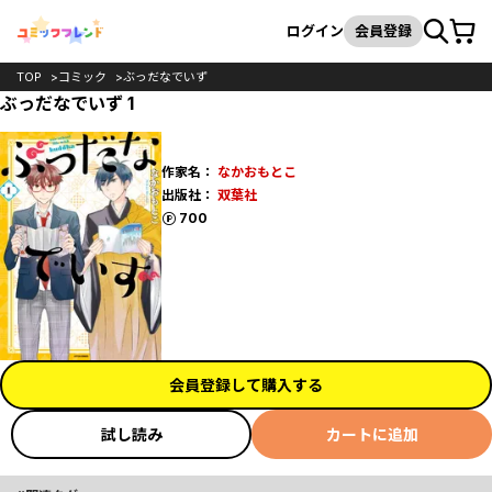
カート
検索
ログイン
会員登録
TOP
コミック
ぶっだなでいず
ぶっだなでいず 1
作家名：
なかおもとこ
出版社：
双葉社
ポイント
700
会員登録して購入する
試し読み
カートに追加