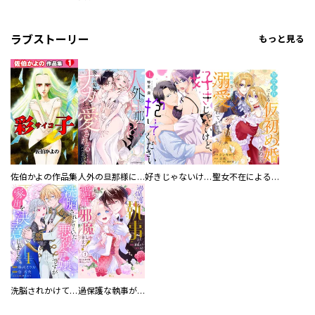
ラブストーリー
もっと見る
佐伯かよの作品集
人外の旦那様に娶られ毎晩ナカまで愛される…。アンソロジー
好きじゃないけど、抱いてください【電子単行本版／特典おまけ付き】
聖女不在による仮初め婚なのに、不器用な王太子に溺愛されています【電子単行本版／特典おまけ付き】
洗脳されかけていた悪役令嬢ですが家出を決意しました。【電子単行本版／特典おまけ付き】
過保護な執事が私の婚活を邪魔してきます！ 分冊版