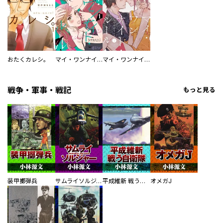
おたくカレシ。
マイ・ワンナイト・ルール
マイ・ワンナイト・ルール【描き下ろしおまけ付き特装版】
戦争・軍事・戦記
もっと見る
装甲擲弾兵
サムライソルジャー SAMURAI SOLDIER
平成維新 戦う自衛隊
オメガJ