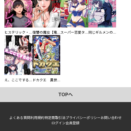
ヒステリック・ハーレム～搾られる男と堕ちる女～【電子単行本版】
復讐の魔女【電子単行本版】
スーパー恋愛タイム！～現場でドＳな彼女は自宅でデレる～
同じギルメンの声が好き
え、ここでするの？ アイドルのファンが知らない日常
ドカクエ 異世界ドカコッククエスト
TOPへ
よくある質問
利用規約
特定商取引法
プライバシーポリシー
お問い合わせ
ログイン
会員登録