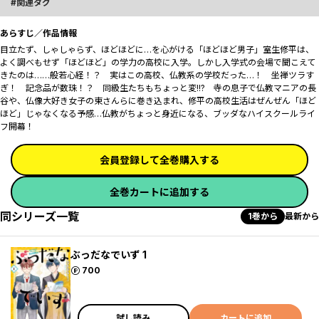
関連タグ
あらすじ／作品情報
目立たず、しゃしゃらず、ほどほどに…を心がける「ほどほど男子」室生修平は、
よく調べもせず「ほどほど」の学力の高校に入学。しかし入学式の会場で聞こえて
きたのは……般若心経！？ 実はこの高校、仏教系の学校だった…！ 坐禅ツラす
ぎ！ 記念品が数珠！？ 同級生たちもちょっと変!!? 寺の息子で仏教マニアの長
谷や、仏像大好き女子の東さんらに巻き込まれ、修平の高校生活はぜんぜん「ほど
ほど」じゃなくなる予感…仏教がちょっと身近になる、ブッダなハイスクールライ
フ開幕！
会員登録して全巻購入する
全巻カートに追加する
同シリーズ一覧
1巻から
最新から
ぶっだなでいず 1
ポイント
700
試し読み
カートに追加