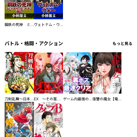
鋼鉄の死神 ミヒャエル・ビットマン戦記
ヴェトナム・ウォー VIETNAM WAR
バトル・格闘・アクション
もっと見る
刀剣乱舞～日本号つれづれ酒～
EX ～その賞金稼ぎは、世界の出口を探す～【単行本版】
ゲーム内最強の『裏ボス』に転生したので、主人公の代わりに最速クリアを目指します！【電子単行本版】
復讐の魔女【電子単行本版】