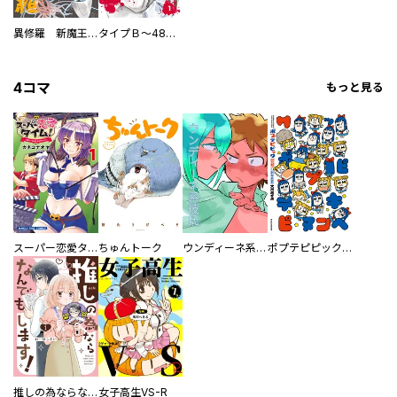
異修羅 新魔王戦争
タイプＢ～48時間後、致死率100％～【単話】
4コマ
もっと見る
スーパー恋愛タイム！～現場でドＳな彼女は自宅でデレる～
ちゅんトーク
ウンディーネ系彼氏
ポプテピピック SEASON EIGHT
推しの為ならなんでもします！
女子高生VS-R