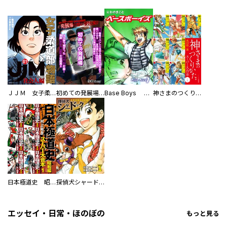
ＪＪＭ 女子柔道部物語 社会人編
初めての発展場 【白抜き修正版】
Base Boys 新装版
神さまのつくりかた。スーパー大合本
日本極道史 昭和編 スーパー大合本
探偵犬シャードック（新装版）
エッセイ・日常・ほのぼの
もっと見る