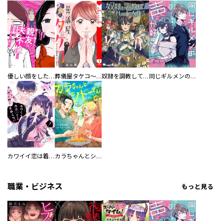
優しい顔をした親友は、夫と不倫して私の家に入り込んできた。
葬儀屋タケコ～あなたの最期、叶えます【電子単行本版】
奴隷を調教してハーレム作る
同じギルメンの声が好き
カワイイ恋は着飾らない
カラちゃんとシトーさんと、 【分冊版】
職業・ビジネス
もっと見る