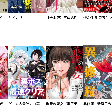
逃亡者～アスクレピオスの杖～
ヤドカリ
【合本版】不倫処刑
EX ～その賞金稼ぎは、世界の出口を探す～【単行本版】
ゲーム内最強の『裏ボス』に転生したので、主人公の代わりに最速クリアを目指します！【電子単行本版】
復讐の魔女【電子単行本版】
異修羅 新魔王戦