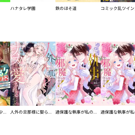
ハナタレ学園
鉄のほそ道
コミック乱ツイン
聖獣に育てられた少年の異世界ゆるり放浪記～神様からもらったチート魔法で、仲間たちとスローライフを満喫中～【分冊版】
人外の旦那様に娶られ毎晩ナカまで愛される…。アンソロジー
過保護な執事が私の婚活を邪魔してきます！ 分冊版