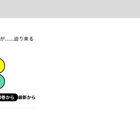
が……迫り来る
1巻から
最新から