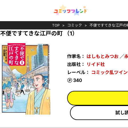
TOP
コミック
不便ですてきな江戸の
不便ですてきな江戸の町 （1）
作家名：
はしもとみつお
／
出版社：
リイド社
レーベル：
コミック乱ツイン
ポイント
340
試し