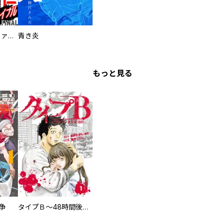
特命係長 只野仁ファイナル 愛蔵版
青き炎
もっと見る
争
タイプＢ～48時間後、致死率100％～【単話】