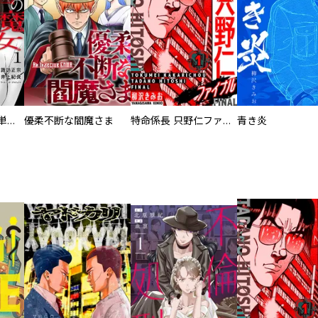
復讐の魔女【電子単行本版】
優柔不断な閻魔さま
特命係長 只野仁ファイナル 愛蔵版
青き炎