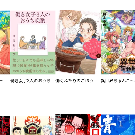
カラちゃんとシトーさんと、 【分冊版】
働き女子3人のおうち晩酌
働くふたりのごほうび飯