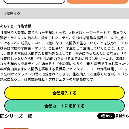
関連タグ
あらすじ／作品情報
【魔界で大賢者に育てられた少年にとって、人間界はイージーモード!?】魔界で大
賢者・ラミレスに拾われ、鍛えられたエデル。気づけば過酷な魔界で一人で生きて
いけるほどに成長していた。12歳になり、人間界で生きていくことを決めたエデル
は英雄学校の学園長・マリベルと出会い、学生として生活していくことに。しか
し、魔界の常識は人間界だと規格外なようで――!?「普通にやったんだけどなぁ」「そ
れ普通じゃないから!!」桁外れの能力を見せるエデルに周りは総ツッコミ。常識外
れな少年の人間界ライフが始まる！「小説家になろう」発！ 魔界で生まれ育った少
年が自由気ままに人間界を謳歌する異世界ファンタジー！（この作品は電子コミッ
ク誌comicグラスト31号に収録されています。重複購入にご注意ください）※「小
説家になろう」は株式会社ヒナプロジェクトの登録商標です。
全巻購入する
全巻カートに追加する
同シリーズ一覧
1巻から
最新から