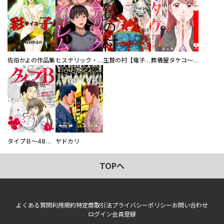
佐伯かよの作品集
ヒステリック・ハーレム～搾られる男と堕ちる女～【電子単行本版】
生贄の村【電子単行本版】
葬儀屋タケコ～あなたの最期、叶えます【電子単行本版】
タイプＢ～48時間後、致死率100％～【単話】
ヤドカリ
TOPへ
よくある質問
利用規約
特定商取引法
プライバシーポリシー
お問い合わせ
ログイン
会員登録