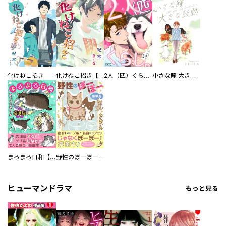
化けねこ招き
化けねこ招き【描きおろし付合冊版】
2人（匹）くらし。
小さな瞳 大きな鼓動
まろまろ日和【豪華版】
野性のぽーぽー【豪華版】
ヒューマンドラマ
もっと見る