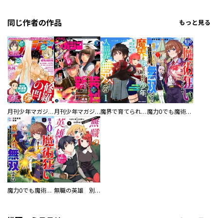
同じ作者の作品
もっと見る
月刊少年マガジン
月刊少年マガジンＲ
魔界で育てられた少年、生まれて初めての人間界で無双する～魔界の常識で生きてたら、気付けば人類最強になっていた～
魔力0でも魔術狂いだったので、第二の人生では無双する～俺だけ知っている魔術知識で極大魔法をぶっ放す～
魔力0でも魔術狂いだったので、第二の人生では無双する～俺だけ知っている魔術知識で極大魔法をぶっ放す～【分冊版】
無職の英雄 別にスキルなんか要らなかったんだが-才能ゼロの成り上がり-