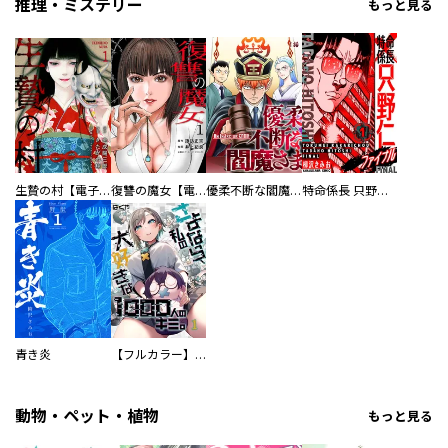
推理・ミステリー
もっと見る
生贄の村【電子単行本版】
復讐の魔女【電子単行本版】
優柔不断な閻魔さま
特命係長 只野仁ファイナル 愛蔵版
青き炎
【フルカラー】さよなら、私の大好きな１０００人のキミ。
動物・ペット・植物
もっと見る