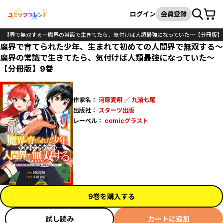
カート
検索
ログイン
会員登録
人間界で無双する～魔界の常識で生きてたら、気付けば人類最強になっていた～【分冊版】
魔界で育てられた少年、生まれて初めての人間界で無双する～
魔界の常識で生きてたら、気付けば人類最強になっていた～
【分冊版】9巻
作家名：
河原夏翔
／
九頭七尾
出版社：
スターツ出版
レーベル：
comicグラスト
9巻を購入する
試し読み
カートに追加