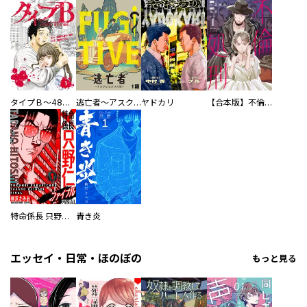
タイプＢ～48時間後、致死率100％～【単話】
逃亡者～アスクレピオスの杖～
ヤドカリ
【合本版】不倫処刑
特命係長 只野仁ファイナル 愛蔵版
青き炎
エッセイ・日常・ほのぼの
もっと見る