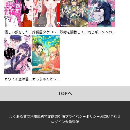
優しい顔をした親友は、夫と不倫して私の家に入り込んできた。
葬儀屋タケコ～あなたの最期、叶えます【電子単行本版】
奴隷を調教してハーレム作る
同じギルメンの声が好き
カワイイ恋は着飾らない
カラちゃんとシトーさんと、 【分冊版】
TOPへ
よくある質問
利用規約
特定商取引法
プライバシーポリシー
お問い合わせ
ログイン
会員登録