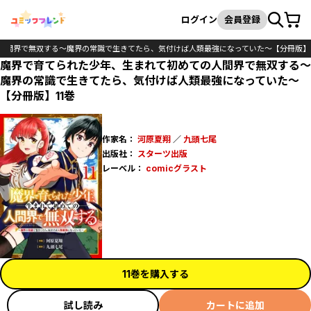
カート
検索
ログイン
会員登録
人間界で無双する～魔界の常識で生きてたら、気付けば人類最強になっていた～【分冊版】
魔界で育てられた少年、生まれて初めての人間界で無双する～
魔界の常識で生きてたら、気付けば人類最強になっていた～
【分冊版】11巻
作家名：
河原夏翔
／
九頭七尾
出版社：
スターツ出版
レーベル：
comicグラスト
11巻を購入する
試し読み
カートに追加