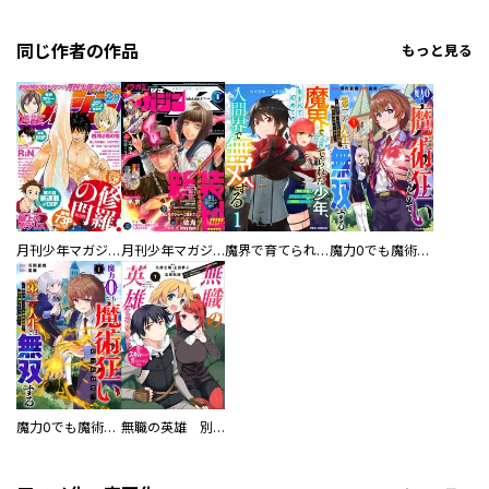
同じ作者の作品
もっと見る
月刊少年マガジン
月刊少年マガジンＲ
魔界で育てられた少年、生まれて初めての人間界で無双する～魔界の常識で生きてたら、気付けば人類最強になっていた～
魔力0でも魔術狂いだったので、第二の人生では無双する～俺だけ知っている魔術知識で極大魔法をぶっ放す～
魔力0でも魔術狂いだったので、第二の人生では無双する～俺だけ知っている魔術知識で極大魔法をぶっ放す～【分冊版】
無職の英雄 別にスキルなんか要らなかったんだが-才能ゼロの成り上がり-