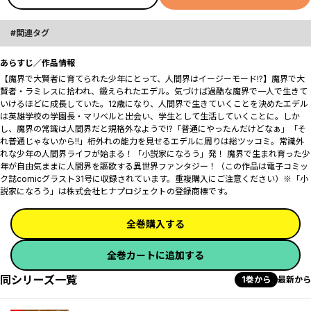
関連タグ
あらすじ／作品情報
【魔界で大賢者に育てられた少年にとって、人間界はイージーモード!?】魔界で大
賢者・ラミレスに拾われ、鍛えられたエデル。気づけば過酷な魔界で一人で生きて
いけるほどに成長していた。12歳になり、人間界で生きていくことを決めたエデル
は英雄学校の学園長・マリベルと出会い、学生として生活していくことに。しか
し、魔界の常識は人間界だと規格外なようで――!?「普通にやったんだけどなぁ」「そ
れ普通じゃないから!!」桁外れの能力を見せるエデルに周りは総ツッコミ。常識外
れな少年の人間界ライフが始まる！「小説家になろう」発！ 魔界で生まれ育った少
年が自由気ままに人間界を謳歌する異世界ファンタジー！（この作品は電子コミッ
ク誌comicグラスト31号に収録されています。重複購入にご注意ください）※「小
説家になろう」は株式会社ヒナプロジェクトの登録商標です。
全巻購入する
全巻カートに追加する
同シリーズ一覧
1巻から
最新から