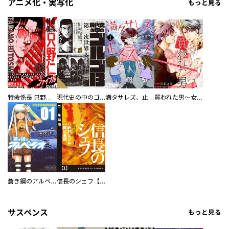
アニメ化・実写化
もっと見る
特命係長 只野仁ファイナル 愛蔵版
現代史の中のゴルゴ13
満タサレズ、止メラレズ
買われた男～女性限定快感セラピスト～【描き下ろしおまけ付き特装版】
蒼き鋼のアルペジオ
信長のシェフ【単話版】
サスペンス
もっと見る