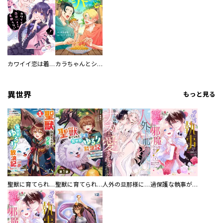
カワイイ恋は着飾らない
カラちゃんとシトーさんと、 【分冊版】
異世界
もっと見る
聖獣に育てられた少年の異世界ゆるり放浪記～神様からもらったチート魔法で、仲間たちとスローライフを満喫中～
聖獣に育てられた少年の異世界ゆるり放浪記～神様からもらったチート魔法で、仲間たちとスローライフを満喫中～【分冊版】
人外の旦那様に娶られ毎晩ナカまで愛される…。アンソロジー
過保護な執事が私の婚活を邪魔してきます！ 分冊版