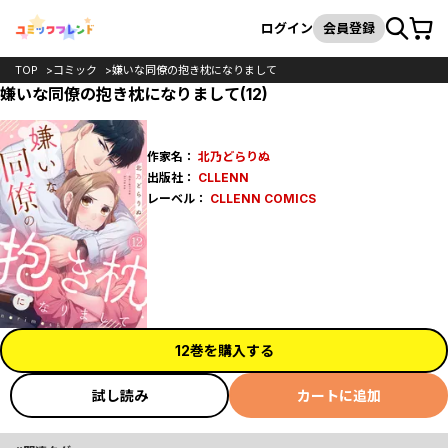
カート
検索
ログイン
会員登録
TOP
コミック
嫌いな同僚の抱き枕になりまして
嫌いな同僚の抱き枕になりまして(12)
作家名：
北乃どらりぬ
出版社：
CLLENN
レーベル：
CLLENN COMICS
12巻を購入する
試し読み
カートに追加