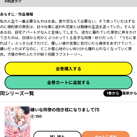
関連タグ
あらすじ／作品情報
私の人生で一番必要なものはお金。愛や恋なんて必要ない、そう思っていたはずな
のに――倹約家の芽衣は、日々仕事に追われ恋愛とは無縁の生活を送っていた。そんな
ある日、自宅アパートがなんと全焼してしまう。 途方に暮れていた芽衣に声をかけ
てきたのは、日頃から何かとぶつかってくる苦手な同僚・紗川だった！ 「うちに来
れば？」ぶっきらぼうだけど、優しい彼の言葉に気付いたら身体をあずけていて…
嫌いだったはずなのに、どこか居心地のいい紗川から離れられなくなっていく芽
衣。犬猿の仲のふたりが紡ぐ同居ラブストーリー。
全巻購入する
全巻カートに追加する
同シリーズ一覧
1巻から
最新から
嫌いな同僚の抱き枕になりまして(1)
ポイント
150
試し読み
カートに追加