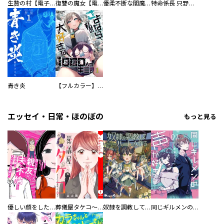
生贄の村【電子単行本版】
復讐の魔女【電子単行本版】
優柔不断な閻魔さま
特命係長 只野仁ファイナル 愛蔵版
青き炎
【フルカラー】さよなら、私の大好きな１０００人のキミ。
エッセイ・日常・ほのぼの
もっと見る
優しい顔をした親友は、夫と不倫して私の家に入り込んできた。
葬儀屋タケコ～あなたの最期、叶えます【電子単行本版】
奴隷を調教してハーレム作る
同じギルメンの声が好き