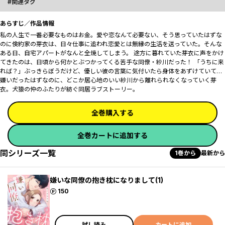
関連タグ
あらすじ／作品情報
私の人生で一番必要なものはお金。愛や恋なんて必要ない、そう思っていたはずな
のに――倹約家の芽衣は、日々仕事に追われ恋愛とは無縁の生活を送っていた。そんな
ある日、自宅アパートがなんと全焼してしまう。 途方に暮れていた芽衣に声をかけ
てきたのは、日頃から何かとぶつかってくる苦手な同僚・紗川だった！ 「うちに来
れば？」ぶっきらぼうだけど、優しい彼の言葉に気付いたら身体をあずけていて…
嫌いだったはずなのに、どこか居心地のいい紗川から離れられなくなっていく芽
衣。犬猿の仲のふたりが紡ぐ同居ラブストーリー。
全巻購入する
全巻カートに追加する
同シリーズ一覧
1巻から
最新から
嫌いな同僚の抱き枕になりまして(1)
ポイント
150
試し読み
カートに追加