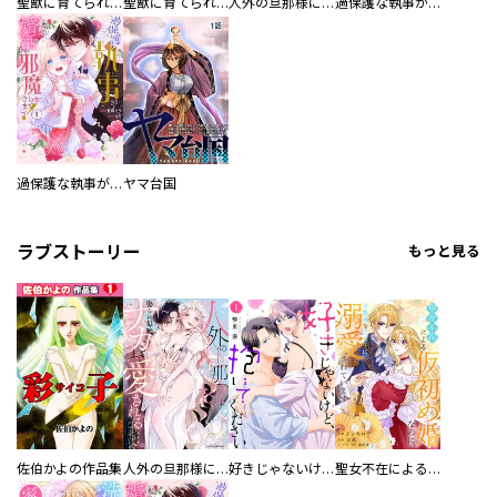
聖獣に育てられた少年の異世界ゆるり放浪記～神様からもらったチート魔法で、仲間たちとスローライフを満喫中～
聖獣に育てられた少年の異世界ゆるり放浪記～神様からもらったチート魔法で、仲間たちとスローライフを満喫中～【分冊版】
人外の旦那様に娶られ毎晩ナカまで愛される…。アンソロジー
過保護な執事が私の婚活を邪魔してきます！ 分冊版
過保護な執事が私の婚活を邪魔してきます！
ヤマ台国
ラブストーリー
もっと見る
佐伯かよの作品集
人外の旦那様に娶られ毎晩ナカまで愛される…。アンソロジー
好きじゃないけど、抱いてください【電子単行本版／特典おまけ付き】
聖女不在による仮初め婚なのに、不器用な王太子に溺愛されています【電子単行本版／特典おまけ付き】