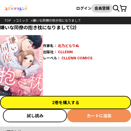
カート
検索
ログイン
会員登録
TOP
コミック
嫌いな同僚の抱き枕になりまして
嫌いな同僚の抱き枕になりまして(2)
作家名：
北乃どらりぬ
出版社：
CLLENN
レーベル：
CLLENN COMICS
2巻を購入する
試し読み
カートに追加