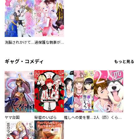
洗脳されかけていた悪役令嬢ですが家出を決意しました。【電子単行本版／特典おまけ付き】
過保護な執事が私の婚活を邪魔してきます！ 分冊版
ギャグ・コメディ
もっと見る
ヤマ台国
秘密のいばら
推しへの愛を誓いますか？～アラサー女子、推しは逃げぬが人生逃げる～
2人（匹）くらし。