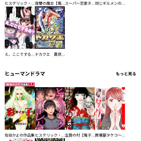
ヒステリック・ハーレム～搾られる男と堕ちる女～【電子単行本版】
復讐の魔女【電子単行本版】
スーパー恋愛タイム！～現場でドＳな彼女は自宅でデレる～
同じギルメンの声が好き
え、ここでするの？ アイドルのファンが知らない日常
ドカクエ 異世界ドカコッククエスト
ヒューマンドラマ
もっと見る
佐伯かよの作品集
ヒステリック・ハーレム～搾られる男と堕ちる女～【電子単行本版】
生贄の村【電子単行本版】
葬儀屋タケコ～あなたの最期、叶えます【電子単行本版】