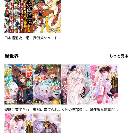
日本極道史 昭和編 スーパー大合本
探偵犬シャードック（新装版）
異世界
もっと見る
聖獣に育てられた少年の異世界ゆるり放浪記～神様からもらったチート魔法で、仲間たちとスローライフを満喫中～
聖獣に育てられた少年の異世界ゆるり放浪記～神様からもらったチート魔法で、仲間たちとスローライフを満喫中～【分冊版】
人外の旦那様に娶られ毎晩ナカまで愛される…。アンソロジー
過保護な執事が私の婚活を邪魔してきます！ 分冊版