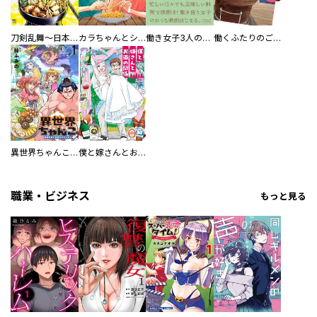
刀剣乱舞～日本号つれづれ酒～
カラちゃんとシトーさんと、 【分冊版】
働き女子3人のおうち晩酌
働くふたりのごほうび飯
異世界ちゃんこ～横綱目前に召喚されたんだが～ 【連載版】
僕と嫁さんとお酒の関係
職業・ビジネス
もっと見る