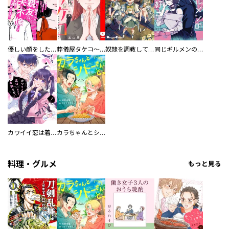
優しい顔をした親友は、夫と不倫して私の家に入り込んできた。
葬儀屋タケコ～あなたの最期、叶えます【電子単行本版】
奴隷を調教してハーレム作る
同じギルメンの声が好き
カワイイ恋は着飾らない
カラちゃんとシトーさんと、 【分冊版】
料理・グルメ
もっと見る