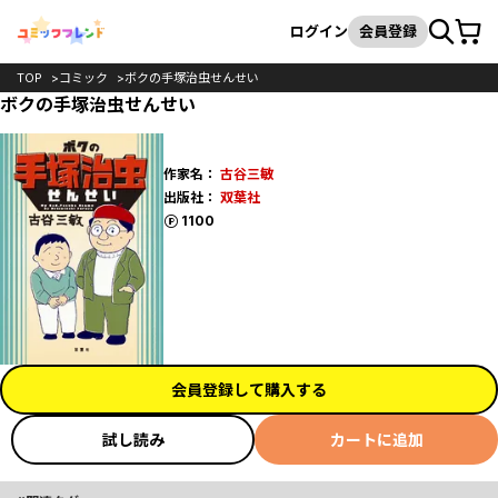
カート
検索
ログイン
会員登録
TOP
コミック
ボクの手塚治虫せんせい
ボクの手塚治虫せんせい
作家名：
古谷三敏
出版社：
双葉社
ポイント
1100
会員登録して購入する
試し読み
カートに追加