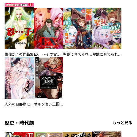
佐伯かよの作品集
EX ～その賞金稼ぎは、世界の出口を探す～【単行本版】
聖獣に育てられた少年の異世界ゆるり放浪記～神様からもらったチート魔法で、仲間たちとスローライフを満喫中～
聖獣に育てられた少年の異世界ゆるり放浪記～神様からもらったチート魔法で、仲間たちとスローライフを満喫中～【分冊版】
人外の旦那様に娶られ毎晩ナカまで愛される…。アンソロジー
オルクセン王国史
歴史・時代劇
もっと見る