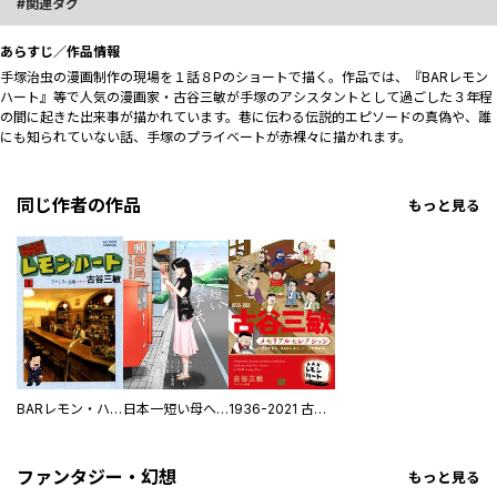
関連タグ
あらすじ／作品情報
手塚治虫の漫画制作の現場を１話８Pのショートで描く。作品では、『BARレモン
ハート』等で人気の漫画家・古谷三敏が手塚のアシスタントとして過ごした３年程
の間に起きた出来事が描かれています。巷に伝わる伝説的エピソードの真偽や、誰
にも知られていない話、手塚のプライベートが赤裸々に描かれます。
同じ作者の作品
もっと見る
BARレモン・ハート
日本一短い母への手紙
1936-2021 古谷三敏メモリアルセレクション～そしてまた、BARレモン・ハートで乾杯を～
ファンタジー・幻想
もっと見る