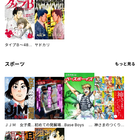
タイプＢ～48時間後、致死率100％～【単話】
ヤドカリ
スポーツ
もっと見る
ＪＪＭ 女子柔道部物語 社会人編
初めての発展場 【白抜き修正版】
Base Boys 新装版
神さまのつくりかた。スーパー大合本