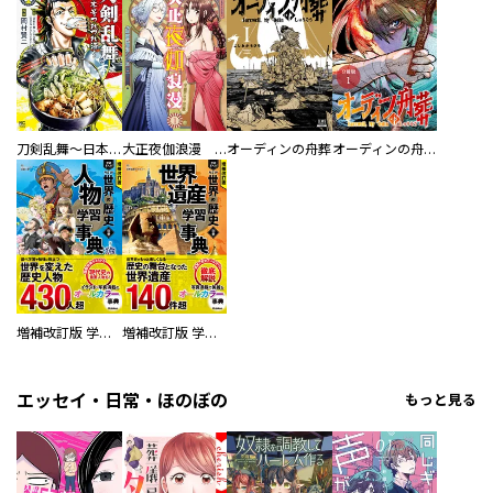
刀剣乱舞～日本号つれづれ酒～
大正夜伽浪漫 －金曜日の花嫁—
オーディンの舟葬
オーディンの舟葬 分冊版
増補改訂版 学研まんが NEW世界の歴史 別巻 人物学習事典
増補改訂版 学研まんが NEW世界の歴史 別巻 世界遺産学習事典
エッセイ・日常・ほのぼの
もっと見る