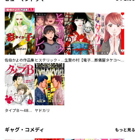
佐伯かよの作品集
ヒステリック・ハーレム～搾られる男と堕ちる女～【電子単行本版】
生贄の村【電子単行本版】
葬儀屋タケコ～あなたの最期、叶えます【電子単行本版】
タイプＢ～48時間後、致死率100％～【単話】
ヤドカリ
ギャグ・コメディ
もっと見る