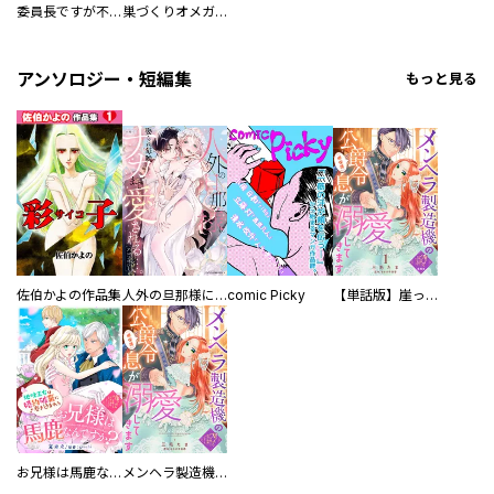
委員長ですが不良になるほど恋してます！
巣づくりオメガバース
アンソロジー・短編集
もっと見る
佐伯かよの作品集
人外の旦那様に娶られ毎晩ナカまで愛される…。アンソロジー
comic Picky
【単話版】崖っぷち令嬢ですが、意地と策略で幸せになります！シリーズ
お兄様は馬鹿なんですか？～地味王女は婚約破棄に巻き込まれる～
メンヘラ製造機の公爵令息（過保護）が溺愛してきます