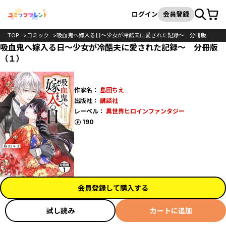
カート
検索
ログイン
会員登録
TOP
コミック
吸血鬼へ嫁入る日～少女が冷酷夫に愛された記録～ 分冊版
吸血鬼へ嫁入る日～少女が冷酷夫に愛された記録～ 分冊版
（１）
作家名：
島田ちえ
出版社：
講談社
レーベル：
異世界ヒロインファンタジー
ポイント
190
会員登録して購入する
試し読み
カートに追加