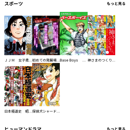
スポーツ
もっと見る
ＪＪＭ 女子柔道部物語 社会人編
初めての発展場 【白抜き修正版】
Base Boys 新装版
神さまのつくりかた。スーパー大合本
日本極道史 昭和編 スーパー大合本
探偵犬シャードック（新装版）
ヒューマンドラマ
もっと見る