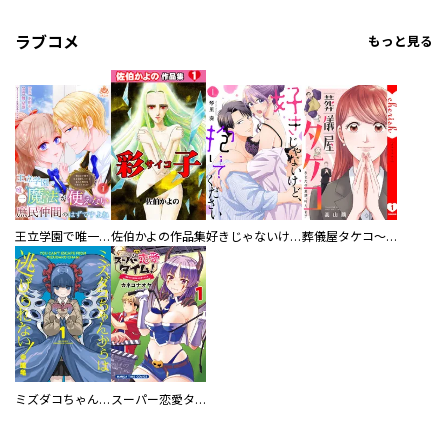
ラブコメ
もっと見る
王立学園で唯一魔法が使えない庶民仲間のはずですよね～実は王子様で私を溺愛しているなんて告白はやめてください～
佐伯かよの作品集
好きじゃないけど、抱いてください【電子単行本版／特典おまけ付き】
葬儀屋タケコ～あなたの最期、叶えます【電子単行本版】
ミズダコちゃんからは逃げられない！
スーパー恋愛タイム！～現場でドＳな彼女は自宅でデレる～