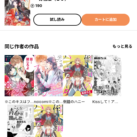
ポイント
190
試し読み
カートに追加
同じ作者の作品
もっと見る
※このキスはフィクションです。
noicomi※このキスはフィクションです。
倒錯のハニー
Kissして！アルミ様