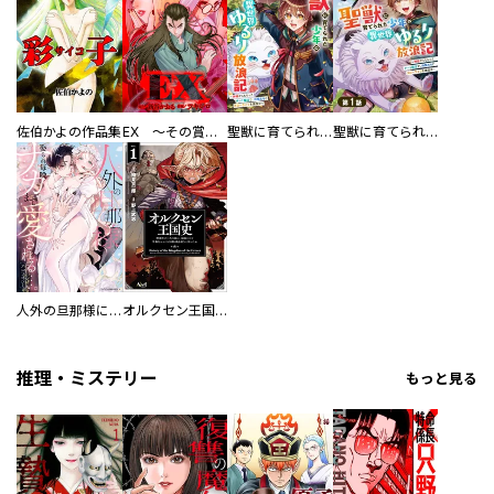
佐伯かよの作品集
EX ～その賞金稼ぎは、世界の出口を探す～【単行本版】
聖獣に育てられた少年の異世界ゆるり放浪記～神様からもらったチート魔法で、仲間たちとスローライフを満喫中～
聖獣に育てられた少年の異世界ゆるり放浪記～神様からもらったチート魔法で、仲間たちとスローライフを満喫中～【分冊版】
人外の旦那様に娶られ毎晩ナカまで愛される…。アンソロジー
オルクセン王国史
推理・ミステリー
もっと見る