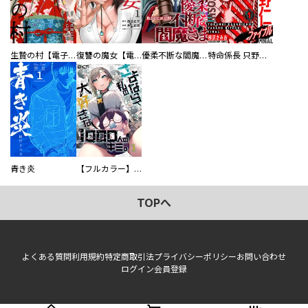
生贄の村【電子単行本版】
復讐の魔女【電子単行本版】
優柔不断な閻魔さま
特命係長 只野仁ファイナル 愛蔵版
青き炎
【フルカラー】さよなら、私の大好きな１０００人のキミ。
TOPへ
よくある質問
利用規約
特定商取引法
プライバシーポリシー
お問い合わせ
ログイン
会員登録