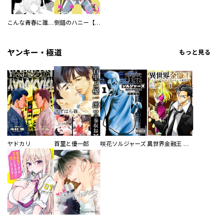
こんな青春に誰がした
倒錯のハニー【コミック版】
ヤンキー・極道
もっと見る
ヤドカリ
首里と優一郎
咲花ソルジャーズ
異世界金融王 ～クローネ・ゴルディオンの覇道～