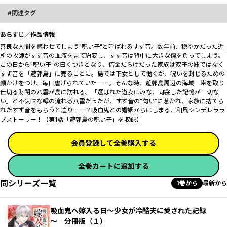
関連タグ
あらすじ／作品情報
善良な人間を惑わせてしまう"呪い子"と呼ばれるすず音。数年前、穏やかだった近
所の牧師がすず音の血液を見て豹変し、すず音は背中に大きな傷を負ってしまう。
この日から"呪い子"の曰くつきとなり、借金だらけだった家族は双子の妹ではなく
すず音を「遊郭島」に売ることに。島では下女として働くが、呪いを封じるための
顔かけをつけ、毎日虐げられていたーー。そんな時、遊郭島周辺の海域一帯を取り
仕切る財閥の八雲が島に訪れる。「選ばれた遊女はみな、同衾した記憶が一切な
い」と不気味な噂の流れる八雲だったが、すず音の"匂い"に惹かれ、家族に捨てら
れたすず音をもらうと迫りーー？吸血鬼との婚姻からはじまる、和風シンデレララ
ブストーリー！【第1話「遊郭島の呪い子」を収録】
会員登録して全巻購入する
全巻カートに追加する
同シリーズ一覧
1巻から
最新から
吸血鬼へ嫁入る日～少女が冷酷夫に愛された記録
～ 分冊版（１）