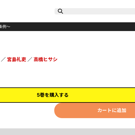
条例～
／
宮島礼吏
／
高橋ヒサシ
5巻を購入する
カートに追加