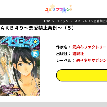
TOP
コミック
ＡＫＢ４９～恋愛禁止
ＡＫＢ４９～恋愛禁止条例～（５）
作家名：
元麻布ファクトリー
出版社：
講談社
レーベル：
週刊少年マガジン