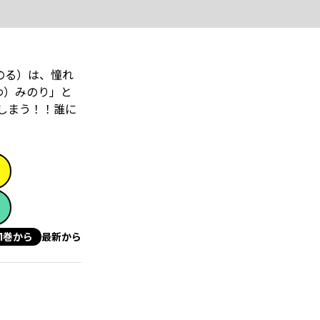
のる）は、憧れ
わ）みのり」と
しまう！！誰に
1巻から
最新から