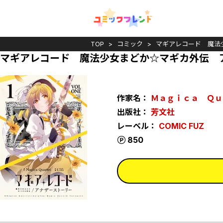
TOP
コミック
マギアレコード 魔法
マギアレコード 魔法少女まどか☆マギカ外伝 
作家名：
Ｍａｇｉｃａ Ｑｕ
出版社：
芳文社
レーベル：
COMIC FUZ
ポイント
850