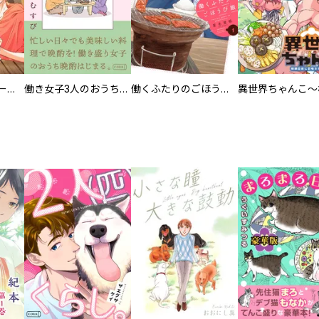
カラちゃんとシトーさんと、 【分冊版】
働き女子3人のおうち晩酌
働くふたりのごほうび飯