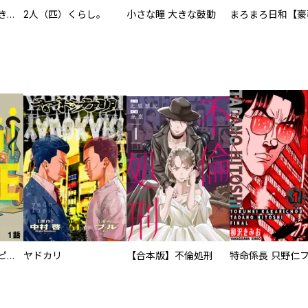
化けねこ招き【描きおろし付合冊版】
2人（匹）くらし。
小さな瞳 大きな鼓動
逃亡者～アスクレピオスの杖～
ヤドカリ
【合本版】不倫処刑