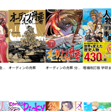
大正夜伽浪漫 －金曜日の花嫁—
オーディンの舟葬
オーディンの舟葬 分冊版