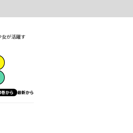
少女が活躍す
！
1巻から
最新から