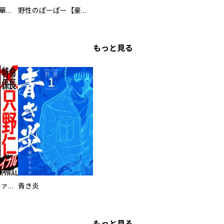
まろまろ日和【豪華版】
野性のぽーぽー【豪華版】
もっと見る
特命係長 只野仁ファイナル 愛蔵版
青き炎
もっと見る