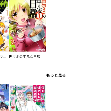
魔法少女かずみ☆マギカ ～The innocent malice～
巴マミの平凡な日常
もっと見る