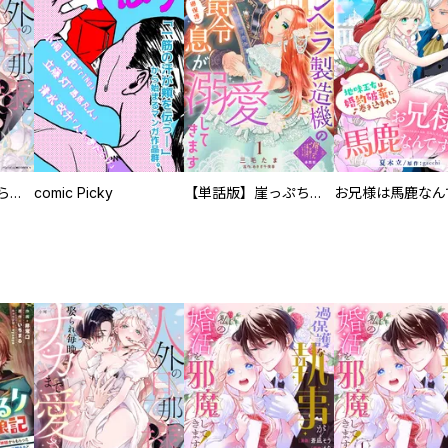
人外の旦那様に娶られ毎晩ナカまで愛される…。アンソロジー
comic Picky
【単話版】崖っぷち令嬢ですが、意地と策略で幸せになります！シリーズ