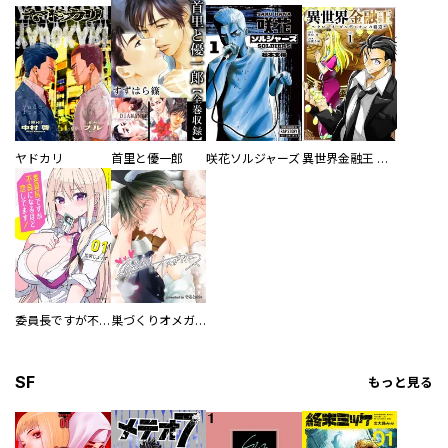
ヤドカリ
首里と優一郎
咲花ソルジャーズ
異世界金融王 ～クローネ・ゴルディオンの覇道～
委員長ですが不良になるほど恋してます！
巣づくりオメガバース
SF
もっと見る