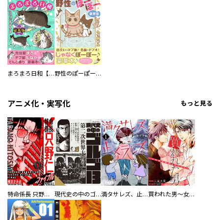
まろまろ日和【豪華版】
野性のぽーぽー【豪華版】
アニメ化・実写化
もっと見る
特命係長 只野仁ファイナル 愛蔵版
現代史の中のゴルゴ13
満タサレズ、止メラレズ
買われた男～女性限定快感セラピスト～【描き下ろしおまけ付き特装版】