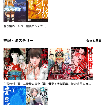
蒼き鋼のアルペジオ
信長のシェフ【単話版】
推理・ミステリー
もっと見る
生贄の村【電子単行本版】
復讐の魔女【電子単行本版】
優柔不断な閻魔さま
特命係長 只野仁ファイナル 愛蔵版