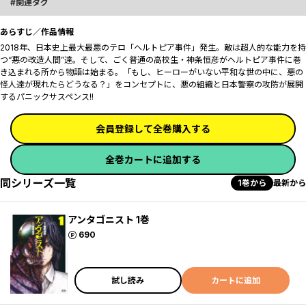
関連タグ
あらすじ／作品情報
2018年、日本史上最大最悪のテロ「ヘルトピア事件」発生。敵は超人的な能力を持
つ“悪の改造人間”達。そして、ごく普通の高校生・神条恒彦がヘルトピア事件に巻
き込まれる所から物語は始まる――。「もし、ヒーローがいない平和な世の中に、悪の
怪人達が現れたらどうなる？」をコンセプトに、悪の組織と日本警察の攻防が展開
するパニックサスペンス!!
会員登録して全巻購入する
全巻カートに追加する
同シリーズ一覧
1巻から
最新から
アンタゴニスト 1巻
ポイント
690
試し読み
カートに追加