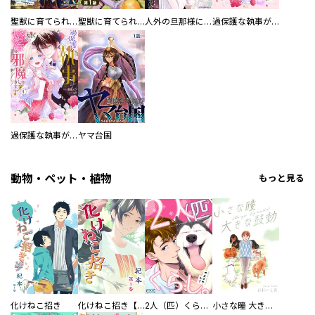
聖獣に育てられた少年の異世界ゆるり放浪記～神様からもらったチート魔法で、仲間たちとスローライフを満喫中～
聖獣に育てられた少年の異世界ゆるり放浪記～神様からもらったチート魔法で、仲間たちとスローライフを満喫中～【分冊版】
人外の旦那様に娶られ毎晩ナカまで愛される…。アンソロジー
過保護な執事が私の婚活を邪魔してきます！ 分冊版
過保護な執事が私の婚活を邪魔してきます！
ヤマ台国
動物・ペット・植物
もっと見る
化けねこ招き
化けねこ招き【描きおろし付合冊版】
2人（匹）くらし。
小さな瞳 大きな鼓動