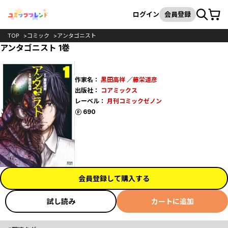
カート
検索
ログイン
会員登録
TOP
コミック
アンタゴニスト
アンタゴニスト 1巻
作家名：
黒田高祥
／
藤栄道彦
出版社：
コアミックス
レーベル：
月刊コミックゼノン
ポイント
690
会員登録して購入する
試し読み
カートに追加