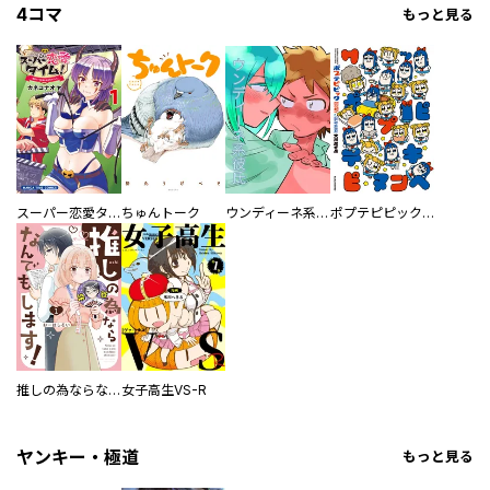
4コマ
もっと見る
スーパー恋愛タイム！～現場でドＳな彼女は自宅でデレる～
ちゅんトーク
ウンディーネ系彼氏
ポプテピピック SEASON EIGHT
推しの為ならなんでもします！
女子高生VS-R
ヤンキー・極道
もっと見る