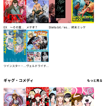
EX ～その賞金稼ぎは、世界の出口を探す～【単行本版】
メテオ７
Stella bit／es【単話版】
終末ミッケ
ツインスター・サイクロン・ランナウェイ
ヴェルドライチオシ聖典パック 『転スラ』ミニ画集付き シリウス人気作３選
ギャグ・コメディ
もっと見る