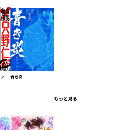
特命係長 只野仁ファイナル 愛蔵版
青き炎
もっと見る