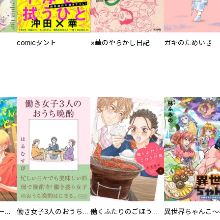
comicタント
×華のやらかし日記
カラちゃんとシトーさんと、 【分冊版】
働き女子3人のおうち晩酌
働くふたりのごほうび飯