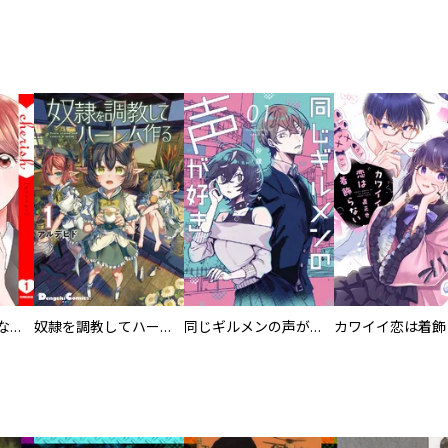
葬儀屋タケコ～あなたの最期、叶えます【電子単行本版】
奴隷を調教してハーレム作る
同じギルメンの声が好き