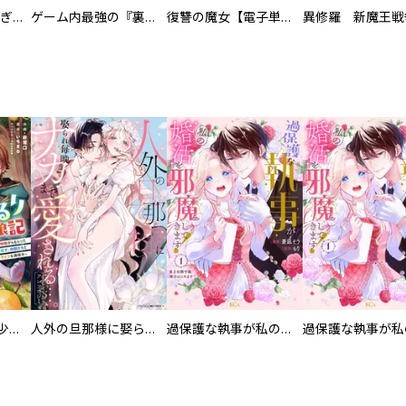
EX ～その賞金稼ぎは、世界の出口を探す～【単行本版】
ゲーム内最強の『裏ボス』に転生したので、主人公の代わりに最速クリアを目指します！【電子単行本版】
復讐の魔女【電子単行本版】
異修羅 新魔王戦
聖獣に育てられた少年の異世界ゆるり放浪記～神様からもらったチート魔法で、仲間たちとスローライフを満喫中～【分冊版】
人外の旦那様に娶られ毎晩ナカまで愛される…。アンソロジー
過保護な執事が私の婚活を邪魔してきます！ 分冊版