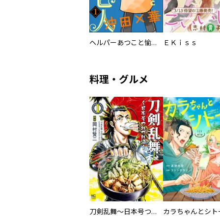
ヘルパーあつこと愉快な上流老人（分冊版）
ＥＫｉｓｓ
料理・グルメ
刀剣乱舞～日本号つれづれ酒～