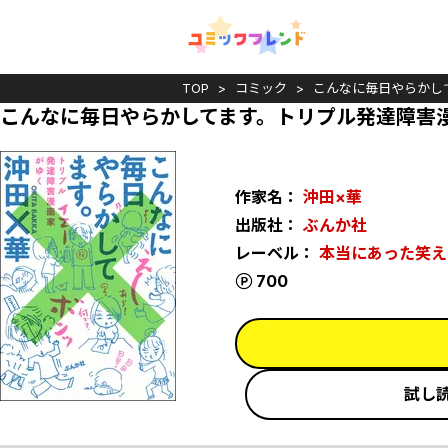
TOP
コミック
こんなに毎日やらかし
こんなに毎日やらかしてます。トリプル発達障害
作家名：
沖田×華
出版社：
ぶんか社
レーベル：
本当にあった笑え
ポイント
700
試し