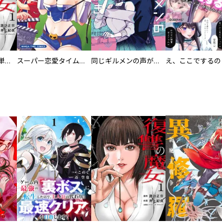
復讐の魔女【電子単行本版】
スーパー恋愛タイム！～現場でドＳな彼女は自宅でデレる～
同じギルメンの声が好き