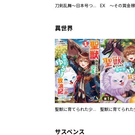
刀剣乱舞～日本号つれづれ酒～
異世界
聖獣に育てられた少年の異世界ゆるり放浪記～神様からもらったチート魔法で、仲間たちとスローライフを満喫中～
サスペンス