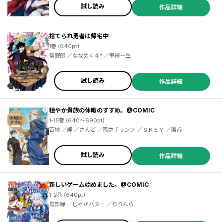
試し読み
作品詳細
捨てられ勇者は帰宅中
1巻 (640pt)
菊野郎 ／ななめ４４° ／雫綺一生
試し読み
作品詳細
穏やか貴族の休暇のすすめ。@COMIC
1-15巻 (640～690pt)
百地 ／岬 ／さんど ／孫之手ランプ ／８ＫＥＹ ／鵜呑
試し読み
作品詳細
新しいゲーム始めました。@COMIC
1-2巻 (640pt)
塩部縁 ／じゃがバター ／りりんら