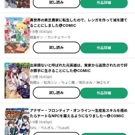
試し読み
作品詳細
異世界の貧乏農家に転生したので、レンガを作って城を建て
ることにしました@COMIC
1-8巻 (640pt)
槙島ギン ／カンチェラーラ
試し読み
作品詳細
出来損ないと呼ばれた元英雄は、実家から追放されたので好
き勝手に生きることにした@COMIC
1-9巻 (640pt)
烏間ル ／紅月シン ／ちょこ庵 ／和久ゆみ ／神江ちず
試し読み
作品詳細
アナザー・フロンティア・オンライン～生産系スキルを極め
たらチートなNPCを雇えるようになりました～@COMIC
1-9巻 (640pt)
fufu ／ぺんぎん ／YuzuKi