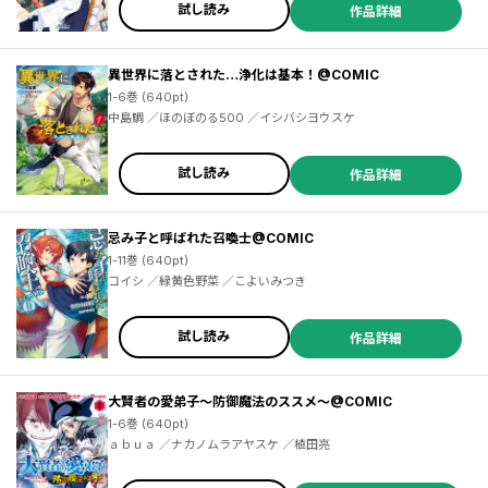
試し読み
作品詳細
異世界に落とされた…浄化は基本！@COMIC
1-6巻 (640pt)
中島鯛 ／ほのぼのる500 ／イシバシヨウスケ
試し読み
作品詳細
忌み子と呼ばれた召喚士@COMIC
1-11巻 (640pt)
コイシ ／緑黄色野菜 ／こよいみつき
試し読み
作品詳細
大賢者の愛弟子～防御魔法のススメ～@COMIC
1-6巻 (640pt)
ａｂｕａ ／ナカノムラアヤスケ ／植田亮