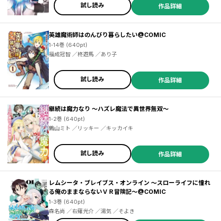
試し読み
作品詳細
英雄魔術師はのんびり暮らしたい@COMIC
1-14巻 (640pt)
福成冠智 ／柊遊馬 ／あり子
試し読み
作品詳細
継続は魔力なり ～ハズレ魔法で異世界無双～
1-2巻 (640pt)
鶴山ミト ／リッキー ／キッカイキ
試し読み
作品詳細
レムシータ・ブレイブス・オンライン ～スローライフに憧れ
る俺のままならないＶＲ冒険記～@COMIC
1-3巻 (640pt)
森名尚 ／右薙光介 ／湯気 ／そよき