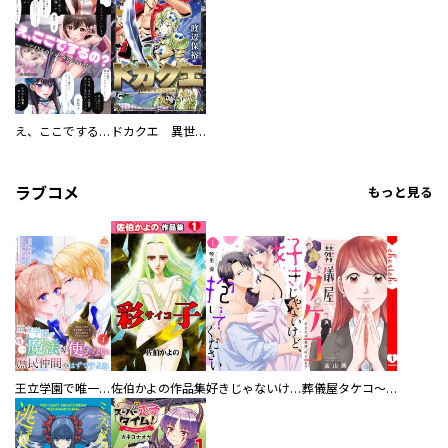
え、ここでするの？ アイドルのファンが知らない日常
ドカクエ 異世界ドカコッククエスト
ラブコメ
もっと見る
王立学園で唯一魔法が使えない庶民仲間のはずですよね～実は王子様で私を溺愛しているなんて告白はやめてください～
佐伯かよの作品集
好きじゃないけど、抱いてください【電子単行本版／特典おまけ付き】
葬儀屋タケコ～あなたの最期、叶えます【電子単行本版】