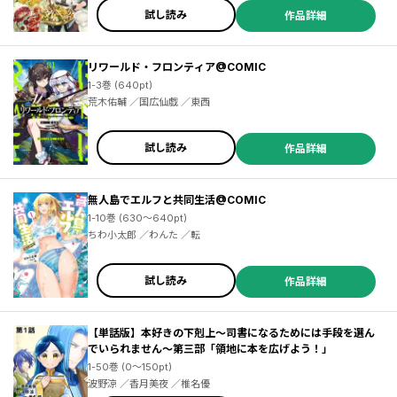
試し読み
作品詳細
リワールド・フロンティア@COMIC
1-3巻 (640pt)
荒木佑輔 ／国広仙戯 ／東西
試し読み
作品詳細
無人島でエルフと共同生活@COMIC
1-10巻 (630～640pt)
ちわ小太郎 ／わんた ／転
試し読み
作品詳細
【単話版】本好きの下剋上～司書になるためには手段を選ん
でいられません～第三部「領地に本を広げよう！」
1-50巻 (0～150pt)
波野涼 ／香月美夜 ／椎名優