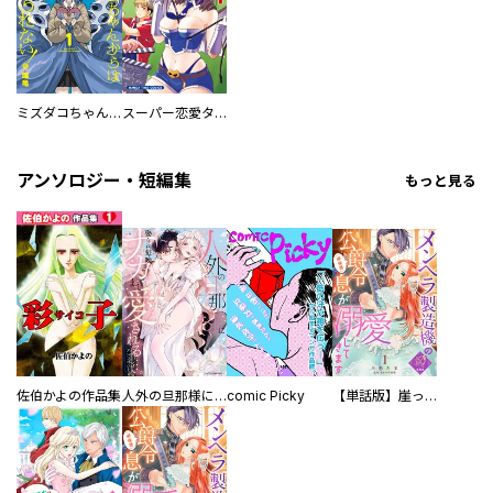
ミズダコちゃんからは逃げられない！
スーパー恋愛タイム！～現場でドＳな彼女は自宅でデレる～
アンソロジー・短編集
もっと見る
佐伯かよの作品集
人外の旦那様に娶られ毎晩ナカまで愛される…。アンソロジー
comic Picky
【単話版】崖っぷち令嬢ですが、意地と策略で幸せになります！シリーズ