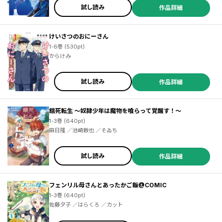
試し読み
作品詳細
けいさつのおにーさん
1-6巻 (530pt)
からけみ
試し読み
作品詳細
餓死転生 ～奴隷少年は魔物を喰らって覚醒す！～
1-3巻 (640pt)
麻日隆 ／池崎数也 ／そゐち
試し読み
作品詳細
フェンリル母さんとあったかご飯@COMIC
1-3巻 (640pt)
佐藤夕子 ／はらくろ ／カット