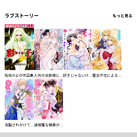
ラブストーリー
もっと見る
佐伯かよの作品集
人外の旦那様に娶られ毎晩ナカまで愛される…。アンソロジー
好きじゃないけど、抱いてください【電子単行本版／特典おまけ付き】
聖女不在による仮初め婚なのに、不器用な王太子に溺愛されています【電子単行本版／特典おまけ付き】
洗脳されかけていた悪役令嬢ですが家出を決意しました。【電子単行本版／特典おまけ付き】
過保護な執事が私の婚活を邪魔してきます！ 分冊版