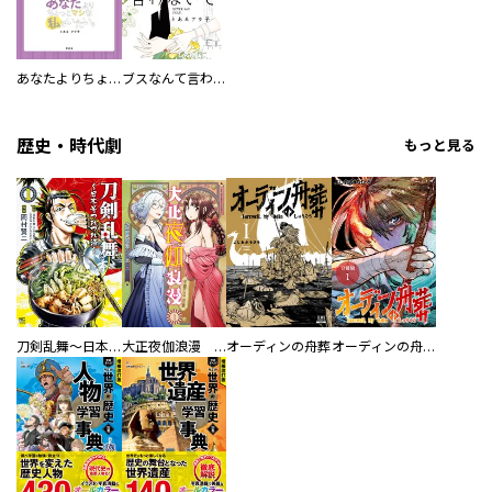
あなたよりちょっとマシな私でいたい。
ブスなんて言わないで
歴史・時代劇
もっと見る
刀剣乱舞～日本号つれづれ酒～
大正夜伽浪漫 －金曜日の花嫁—
オーディンの舟葬
オーディンの舟葬 分冊版