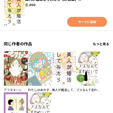
ポイント
200
カートに追加
同じ作者の作品
もっと見る
アフタヌーン
わたしはあの子と絶対ちがうの
美人が婚活してみたら
ブスなんて言わないで 分冊版