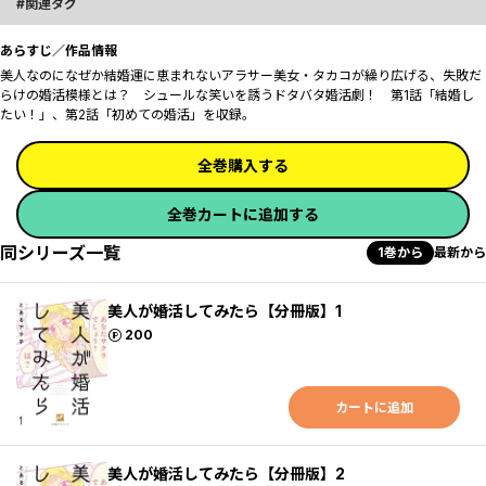
関連タグ
あらすじ／作品情報
美人なのになぜか結婚運に恵まれないアラサー美女・タカコが繰り広げる、失敗だ
らけの婚活模様とは？ シュールな笑いを誘うドタバタ婚活劇！ 第1話「結婚し
たい！」、第2話「初めての婚活」を収録。
全巻購入する
全巻カートに追加する
同シリーズ一覧
1巻から
最新から
美人が婚活してみたら【分冊版】1
ポイント
200
カートに追加
美人が婚活してみたら【分冊版】2