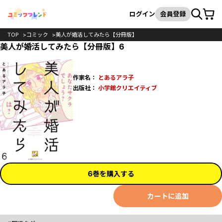
カート
検索
ログイン
会員登録
TOP
コミック
美人が婚活してみたら【分冊版】
美人が婚活してみたら【分冊版】6
作家名：
とあるアラ子
出版社：
小学館クリエイティブ
6巻を購入する
カートに追加