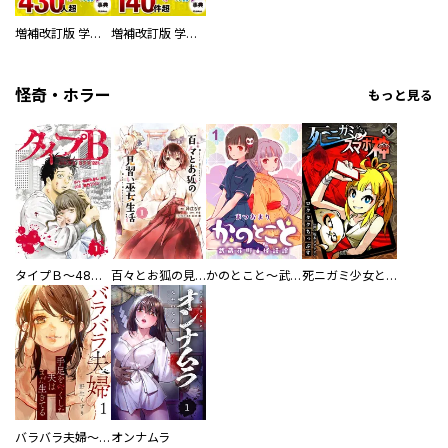
増補改訂版 学研まんが NEW世界の歴史 別巻 人物学習事典
増補改訂版 学研まんが NEW世界の歴史 別巻 世界遺産学習事典
怪奇・ホラー
もっと見る
タイプＢ～48時間後、致死率100％～【単話】
百々とお狐の見習い巫女生活【単行本版】
かのとこと～武蔵花町怪話譚～ 【連載版】
死ニガミ少女とスマホ神
バラバラ夫婦～手足をなくした夫はまだ生きてる
オンナムラ