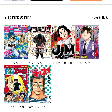
同じ作者の作品
もっと見る
モーニング
イブニング
ＪＪＭ 女子柔道部物語
イブニング
１・２の三四郎
I amマッコイ