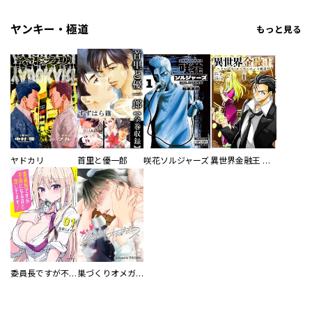
ヤンキー・極道
もっと見る
ヤドカリ
首里と優一郎
咲花ソルジャーズ
異世界金融王 ～クローネ・ゴルディオンの覇道～
委員長ですが不良になるほど恋してます！
巣づくりオメガバース