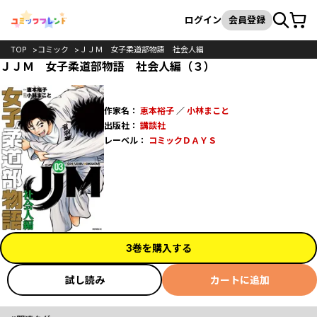
カート
検索
ログイン
会員登録
TOP
コミック
ＪＪＭ 女子柔道部物語 社会人編
ＪＪＭ 女子柔道部物語 社会人編（３）
作家名：
恵本裕子
／
小林まこと
出版社：
講談社
レーベル：
コミックＤＡＹＳ
3巻を購入する
試し読み
カートに追加