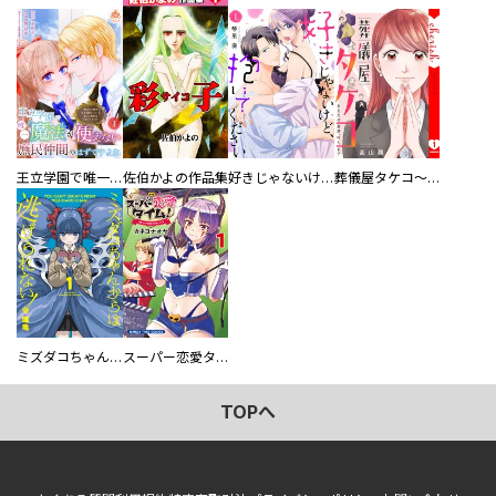
王立学園で唯一魔法が使えない庶民仲間のはずですよね～実は王子様で私を溺愛しているなんて告白はやめてください～
佐伯かよの作品集
好きじゃないけど、抱いてください【電子単行本版／特典おまけ付き】
葬儀屋タケコ～あなたの最期、叶えます【電子単行本版】
ミズダコちゃんからは逃げられない！
スーパー恋愛タイム！～現場でドＳな彼女は自宅でデレる～
TOPへ