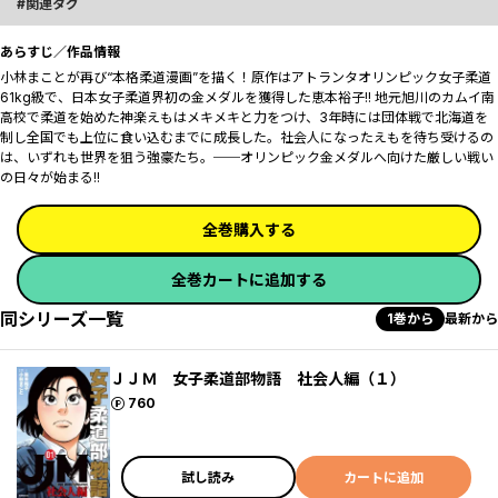
関連タグ
あらすじ／作品情報
小林まことが再び“本格柔道漫画”を描く！原作はアトランタオリンピック女子柔道
61kg級で、日本女子柔道界初の金メダルを獲得した恵本裕子!! 地元旭川のカムイ南
高校で柔道を始めた神楽えもはメキメキと力をつけ、3年時には団体戦で北海道を
制し全国でも上位に食い込むまでに成長した。社会人になったえもを待ち受けるの
は、いずれも世界を狙う強豪たち。──オリンピック金メダルへ向けた厳しい戦い
の日々が始まる!!
全巻購入する
全巻カートに追加する
同シリーズ一覧
1巻から
最新から
ＪＪＭ 女子柔道部物語 社会人編（１）
ポイント
760
試し読み
カートに追加