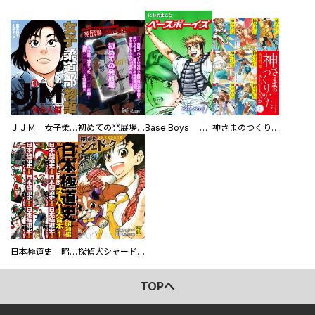
ＪＪＭ 女子柔道部物語 社会人編
初めての発展場 【白抜き修正版】
Base Boys 新装版
神さまのつくりかた。スーパー大合本
日本極道史 昭和編 スーパー大合本
探偵犬シャードック（新装版）
TOPへ