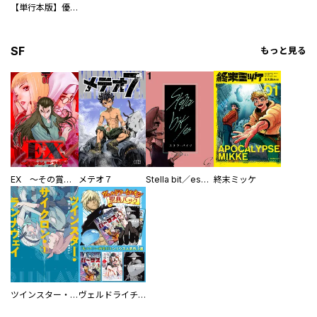
【単行本版】優柔不断な閻魔さま
SF
もっと見る
EX ～その賞金稼ぎは、世界の出口を探す～【単行本版】
メテオ７
Stella bit／es【単話版】
終末ミッケ
ツインスター・サイクロン・ランナウェイ
ヴェルドライチオシ聖典パック 『転スラ』ミニ画集付き シリウス人気作３選