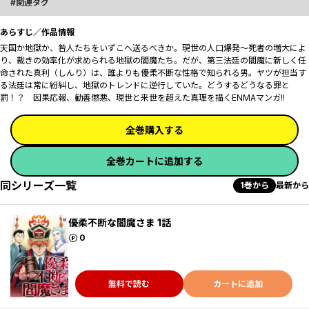
関連タグ
あらすじ／作品情報
天国か地獄か、咎人たちをいずこへ送るべきか。現世の人口爆発～死者の増大によ
り、裁きの効率化が求められる地獄の閻魔たち。だが、第三法廷の閻魔に新しく任
命された真利（しんり）は、誰よりも優柔不断な性格で知られる男。ヤツが担当す
る法廷は常に紛糾し、地獄のトレンドに逆行していた。どうするどうなる罪と
罰！？ 因果応報、勧善懲悪、現世と来世を超えた真理を描くENMAマンガ!!
全巻購入する
全巻カートに追加する
同シリーズ一覧
1巻から
最新から
優柔不断な閻魔さま 1話
ポイント
0
無料で読む
カートに追加