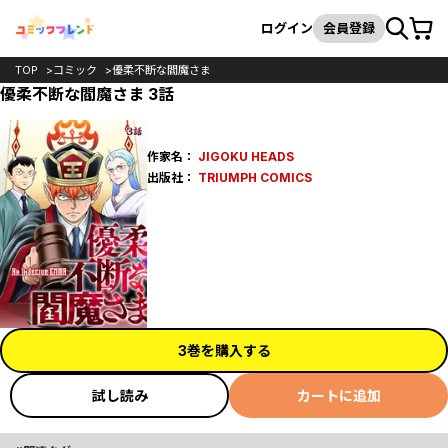
カート
検索
ログイン
会員登録
TOP
コミック
優柔不断な閻魔さま
優柔不断な閻魔さま 3話
作家名：
JIGOKU HEADS
出版社：
TRIUMPH COMICS
3巻を購入する
試し読み
カートに追加