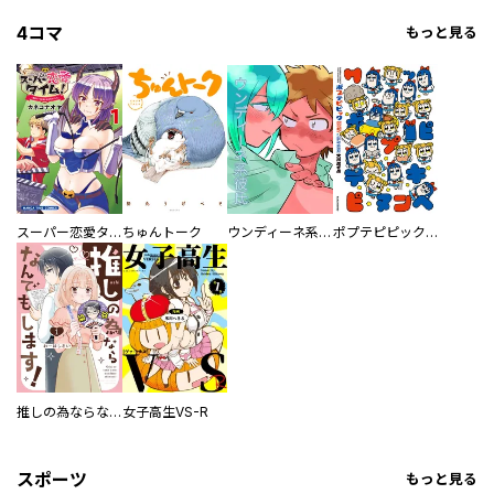
4コマ
もっと見る
スーパー恋愛タイム！～現場でドＳな彼女は自宅でデレる～
ちゅんトーク
ウンディーネ系彼氏
ポプテピピック SEASON EIGHT
推しの為ならなんでもします！
女子高生VS-R
スポーツ
もっと見る