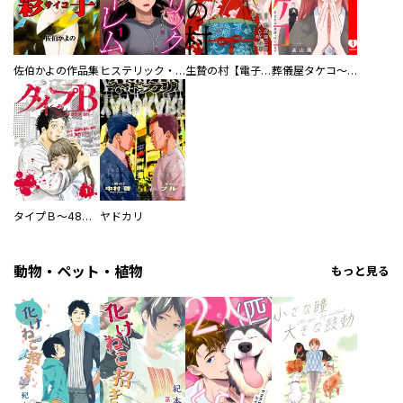
佐伯かよの作品集
ヒステリック・ハーレム～搾られる男と堕ちる女～【電子単行本版】
生贄の村【電子単行本版】
葬儀屋タケコ～あなたの最期、叶えます【電子単行本版】
タイプＢ～48時間後、致死率100％～【単話】
ヤドカリ
動物・ペット・植物
もっと見る