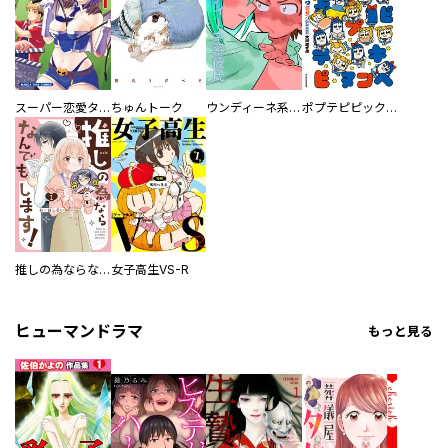
スーパー恋愛タイム！～現場でドＳな彼女は自宅でデレる～
ちゅんトーク
ウンディーネ系彼氏
ポプテピピック SEASON EIGHT
推しの為ならなんでもします！
女子高生VS-R
ヒューマンドラマ
もっと見る