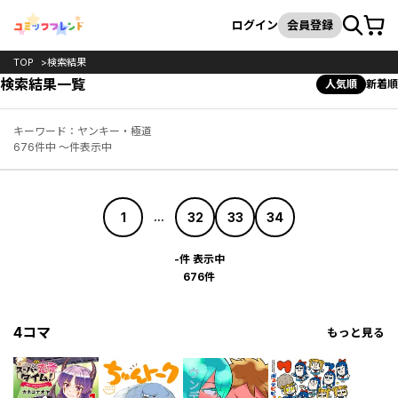
カート
検索
ログイン
会員登録
TOP
検索結果
検索結果一覧
人気順
新着順
キーワード：ヤンキー・極道
676件中 ～件表示中
1
32
33
34
...
-件 表示中
676件
4コマ
もっと見る