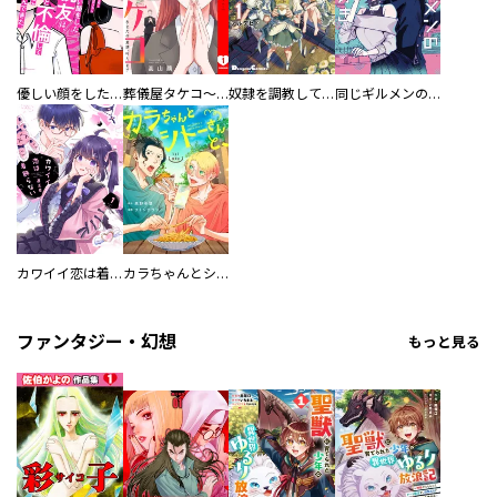
優しい顔をした親友は、夫と不倫して私の家に入り込んできた。
葬儀屋タケコ～あなたの最期、叶えます【電子単行本版】
奴隷を調教してハーレム作る
同じギルメンの声が好き
カワイイ恋は着飾らない
カラちゃんとシトーさんと、 【分冊版】
ファンタジー・幻想
もっと見る