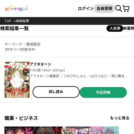
カート
検索
ログイン
会員登録
TOP
検索結果
検索結果一覧
人気順
新着順
キーワード：豊城盾信
1件中 1～1件表示中
アフタヌーン
1-153巻 (463～664pt)
アフタヌーン編集部 ／うめざわしゅん ／山口つばさ ／滝川廉治 ／陶延リュウ ／つるまいかだ ／沙村広明 ／小西明日翔 ／ひぐちアサ ／幸村誠 ／岩明均 ／北道正幸 ／ゆうち巳くみ ／市川春子 ／三浦風 ／芝村裕吏 ／キムラダイスケ ／藤島康介 ／真刈信二 ／ＤＯＵＢＬＥ－Ｓ ／椎名うみ ／榎本俊二 ／安彦良和 ／木尾士目 ／川合円 ／珈琲 ／綾辻行人 ／清原絃 ／青木U平 ／よしづきくみち ／鏡ハルカ ／西本英雄 ／カラスヤサトシ ／石黒正数 ／城戸志保 ／田中相 ／皆川亮二 ／ＦｉｏｋＬｅｅ ／陶延リュウ ／泥ノ田犬彦
試し読み
作品詳細
職業・ビジネス
もっと見る