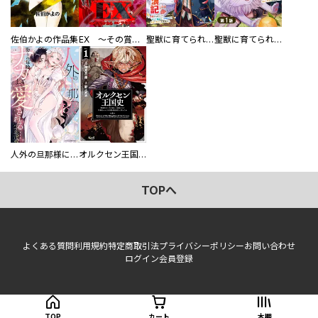
佐伯かよの作品集
EX ～その賞金稼ぎは、世界の出口を探す～【単行本版】
聖獣に育てられた少年の異世界ゆるり放浪記～神様からもらったチート魔法で、仲間たちとスローライフを満喫中～
聖獣に育てられた少年の異世界ゆるり放浪記～神様からもらったチート魔法で、仲間たちとスローライフを満喫中～【分冊版】
人外の旦那様に娶られ毎晩ナカまで愛される…。アンソロジー
オルクセン王国史
TOPへ
よくある質問
利用規約
特定商取引法
プライバシーポリシー
お問い合わせ
ログイン
会員登録
TOP
カート
本棚