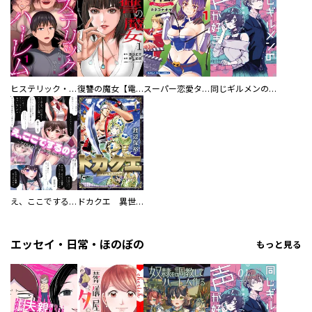
／吉浦康裕 ／前田めぐむ ／三池画丈 ／相沢沙呼 ／リチャード・ウー ／芳崎せいむ ／武梨えり ／パミラ ／漆原友紀 ／鷹野聖月 ／ＳＵＧＩＮＡＭＩ ／ヨシダ。 ／ユペチカ ／藤想 ／飴井涼 ／一穂ミチ ／嵐山のり ／よしづきくみち ／大森センター ／五十嵐大介 ／熊倉隆敏 ／弐瓶勉 ／戸井理恵 ／雨松 ／木村紺 ／庄司創 ／秀河憲伸 ／文月タカヒロ ／イシダナオキ ／田丸浩史 ／嵐山のり ／前田めぐむ ／那須野銀子 ／冬目ケイ ／若緒 ／赤星トモ ／鶴田謙二 ／黒田硫黄 ／閂夜明 ／門野民緒 ／芝村裕吏
ヒステリック・ハーレム～搾られる男と堕ちる女～【電子単行本版】
復讐の魔女【電子単行本版】
スーパー恋愛タイム！～現場でドＳな彼女は自宅でデレる～
同じギルメンの声が好き
え、ここでするの？ アイドルのファンが知らない日常
ドカクエ 異世界ドカコッククエスト
エッセイ・日常・ほのぼの
もっと見る