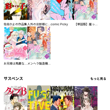
佐伯かよの作品集
人外の旦那様に娶られ毎晩ナカまで愛される…。アンソロジー
comic Picky
【単話版】崖っぷち令嬢ですが、意地と策略で幸せになります！シリーズ
お兄様は馬鹿なんですか？～地味王女は婚約破棄に巻き込まれる～
メンヘラ製造機の公爵令息（過保護）が溺愛してきます
サスペンス
もっと見る