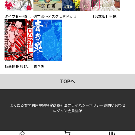
タイプＢ～48時間後、致死率100％～【単話】
逃亡者～アスクレピオスの杖～
ヤドカリ
【合本版】不倫処刑
特命係長 只野仁ファイナル 愛蔵版
青き炎
TOPへ
よくある質問
利用規約
特定商取引法
プライバシーポリシー
お問い合わせ
ログイン
会員登録