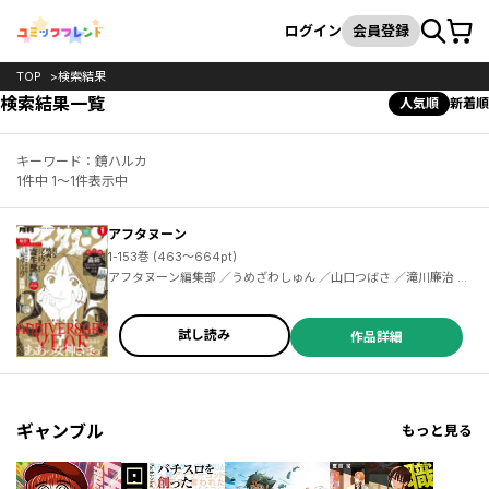
カート
検索
ログイン
会員登録
TOP
検索結果
検索結果一覧
人気順
新着順
キーワード：鏡ハルカ
1件中 1～1件表示中
アフタヌーン
1-153巻 (463～664pt)
アフタヌーン編集部 ／うめざわしゅん ／山口つばさ ／滝川廉治 ／陶延リュウ ／つるまいかだ ／沙村広明 ／小西明日翔 ／ひぐちアサ ／幸村誠 ／岩明均 ／北道正幸 ／ゆうち巳くみ ／市川春子 ／三浦風 ／芝村裕吏 ／キムラダイスケ ／藤島康介 ／真刈信二 ／ＤＯＵＢＬＥ－Ｓ ／椎名うみ ／榎本俊二 ／安彦良和 ／木尾士目 ／川合円 ／珈琲 ／綾辻行人 ／清原絃 ／青木U平 ／よしづきくみち ／鏡ハルカ ／西本英雄 ／カラスヤサトシ ／石黒正数 ／城戸志保 ／田中相 ／皆川亮二 ／ＦｉｏｋＬｅｅ ／陶延リュウ ／泥ノ田犬彦
試し読み
作品詳細
ギャンブル
もっと見る