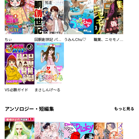
／吉浦康裕 ／前田めぐむ ／三池画丈 ／相沢沙呼 ／リチャード・ウー ／芳崎せいむ ／武梨えり ／パミラ ／漆原友紀 ／鷹野聖月 ／ＳＵＧＩＮＡＭＩ ／ヨシダ。 ／ユペチカ ／藤想 ／飴井涼 ／一穂ミチ ／嵐山のり ／よしづきくみち ／大森センター ／五十嵐大介 ／熊倉隆敏 ／弐瓶勉 ／戸井理恵 ／雨松 ／木村紺 ／庄司創 ／秀河憲伸 ／文月タカヒロ ／イシダナオキ ／田丸浩史 ／嵐山のり ／前田めぐむ ／那須野銀子 ／冬目ケイ ／若緒 ／赤星トモ ／鶴田謙二 ／黒田硫黄 ／閂夜明 ／門野民緒 ／芝村裕吏
ちぃ
回胴創世記 パチスロを創った男達
うみんChu♡
職業、ニセモノ～あなたに偽は見抜けない【電子単行本版】
VS必勝ガイド
まさしんげ～る
アンソロジー・短編集
もっと見る