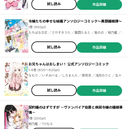
試し読み
作品詳細
令嬢たちの幸せな結婚アンソロジーコミック～異類婚姻譚～
1巻 (900pt)
たちばな立花 ／さかずきうた ／龍田たると ／紫のの ／紺乃藍 ／
TOもえ ／狭山ひびき ／夏木つな ／斯波 ／飴色みそ
試し読み
作品詳細
お兄ちゃんはおしまい！ 公式アンソロジーコミック
1-8巻 (800～820pt)
なもり ／いずみべる ／しろまんた ／原悠衣 ／浅月のりと ／五十嵐正邦 ／杜若わか ／川村拓 ／小林キナ ／こめつぶ ／すか ／タダノなつ ／槌居 ／ねこうめ ／藤近小梅 ／森みさき ／結城心一 ／優木すず ／ひろやまひろし ／ホリ ／おにお ／かまぼこＲＥＤ ／クール教信者 ／ｚｉｎｂｅｉ ／せらみっく ／空翔俊介 ／時田時雨 ／ドバト ／ハトポポコ ／福岡太朗 ／ろんな ／黒田ｂｂ ／足立いまる ／9℃ ／サスケ ／豊林サカネ ／はみ ／majoccoid ／ゆうち巳くみ ／雪本愁二
試し読み
作品詳細
契約婚のはずですが －ヴァンパイア伯爵と病弱令嬢の婚姻事
情－
1巻 (200pt)
紺乃藍 ／TOもえ