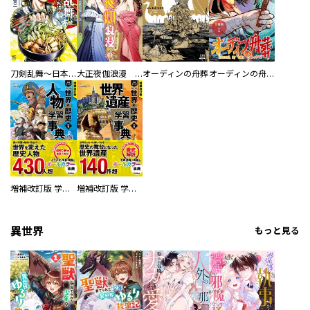
刀剣乱舞～日本号つれづれ酒～
大正夜伽浪漫 －金曜日の花嫁—
オーディンの舟葬
オーディンの舟葬 分冊版
増補改訂版 学研まんが NEW世界の歴史 別巻 人物学習事典
増補改訂版 学研まんが NEW世界の歴史 別巻 世界遺産学習事典
異世界
もっと見る