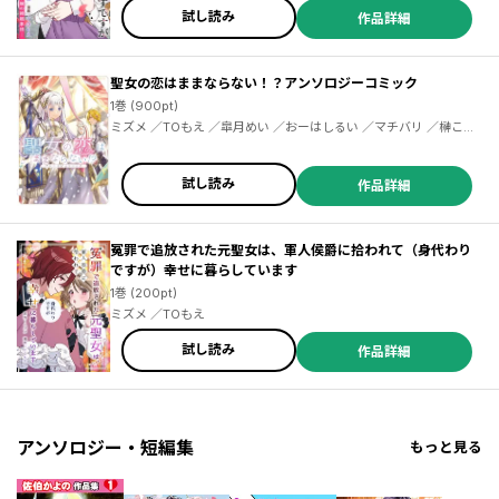
試し読み
作品詳細
聖女の恋はままならない！？アンソロジーコミック
1巻 (900pt)
ミズメ ／TOもえ ／皐月めい ／おーはしるい ／マチバリ ／榊こつ
ぶ ／当麻リコ ／ミズユ
試し読み
作品詳細
冤罪で追放された元聖女は、軍人侯爵に拾われて（身代わり
ですが）幸せに暮らしています
1巻 (200pt)
ミズメ ／TOもえ
試し読み
作品詳細
アンソロジー・短編集
もっと見る