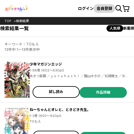
カート
検索
ログイン
会員登録
TOP
検索結果
検索結果一覧
人気順
新着順
キーワード：TOもえ
13件中 1～13件表示中
少年マガジンエッジ
1-98巻 (602～630pt)
あきつ鉄鋼 ／ｙｏｒｕｈａｓｈｉ ／園山ゆきの ／松岡健太 ／おしおしお ／EVIL LINE RECORDS ／ｃａｌａｍａｒｉｕｍ ／百瀬祐一郎 ／尚月地 ／若月ジュン ／京極夏彦 ／志水アキ ／トルトネン ／創－ｔａｒｏ ／斎藤八呑 ／鈴木二三江 ／乃々木じぐ ／歩く魚 ／いがやん ／永瀬ようすけ ／ｍｉｉ．ｍ ／川崎順平 ／多喜れい ／けんたうろす ／寺井赤音 ／樋口彰彦 ／小村あゆみ ／武井宏之 ／虎走かける ／田中文 ／ｓｉｇａｍａ ／TOもえ ／田中現兎 ／鴉月ルイ ／名尾生博 ／Ｒ／０、ＭＯＶＩＣ ／阿部花次郎 ／猫又ぬこ ／ひな姫 ／へいろー
試し読み
作品詳細
ねーちゃんとオレと、ときどき先生。
1-3巻 (650～920pt)
TOもえ