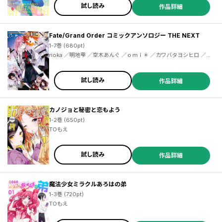
リィ ／三月えみ ／リカチ ／さいとう・たかを ／小林ユミヲ ／三家
試し読み
作品詳細
本礼 ／秋月壱葉 ／芥河和真 ／稲空穂 ／ＩＲＩＡＳＵ ／泡沫 ／白
川蟻ん ／ちょぼらうにょぽみ ／TOもえ ／両角潤香 ／ゆっこ
Fate/Grand Order コミックアンソロジー THE NEXT
1-7巻 (680pt)
rioka ／明地雫 ／空木あんぐ ／ｏｍｉ＊ ／カワバタヨシヒロ ／星子 ／モス ／あぐ ／いちみ ／狂zip ／ぎんもく ／伊達ちまき ／丹娜 ／ひらかわ ／ヒロサキ ／星野真 ／まりまりも ／三國大和 ／みすみ ／メイジ ／もりこっこ ／ゆーま ／由上ゴーシュ ／ロドニィ ／ＬＡＭ ／赤羽ぜろ ／秋月まく ／浅草九十九 ／芦田ゆり ／衣丘わこ ／しーめ ／高原由 ／だにまる ／奈春 ／野宮けい ／あるでぃ ／eno ／ｐｏｐｕｒｕ ／水溜鳥 ／ユキモト
試し読み
作品詳細
カノジョと秘密と恋もよう
1-2巻 (650pt)
TOもえ
試し読み
作品詳細
魔法少女ミラクルあろはの弟
1-3巻 (720pt)
TOもえ