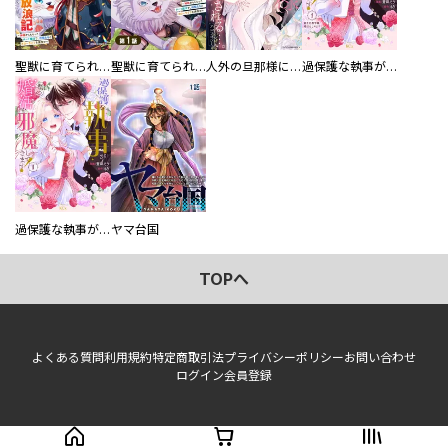
聖獣に育てられた少年の異世界ゆるり放浪記～神様からもらったチート魔法で、仲間たちとスローライフを満喫中～
聖獣に育てられた少年の異世界ゆるり放浪記～神様からもらったチート魔法で、仲間たちとスローライフを満喫中～【分冊版】
人外の旦那様に娶られ毎晩ナカまで愛される…。アンソロジー
過保護な執事が私の婚活を邪魔してきます！ 分冊版
過保護な執事が私の婚活を邪魔してきます！
ヤマ台国
TOPへ
よくある質問
利用規約
特定商取引法
プライバシーポリシー
お問い合わせ
ログイン
会員登録