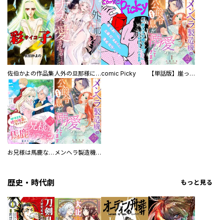
佐伯かよの作品集
人外の旦那様に娶られ毎晩ナカまで愛される…。アンソロジー
comic Picky
【単話版】崖っぷち令嬢ですが、意地と策略で幸せになります！シリーズ
お兄様は馬鹿なんですか？～地味王女は婚約破棄に巻き込まれる～
メンヘラ製造機の公爵令息（過保護）が溺愛してきます
歴史・時代劇
もっと見る