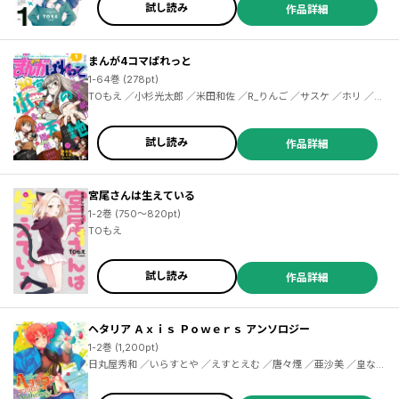
試し読み
作品詳細
まんが4コマぱれっと
1-64巻 (278pt)
TOもえ ／小杉光太郎 ／米田和佐 ／R_りんご ／サスケ ／ホリ ／『アズールレーン』運営 ／中原開平 ／pote ／茂木康信 ／伊織ハル ／楠元とうか ／ねこうめ ／鳶村 ／上海散爆網絡科技有限公司 ／れぐ95 ／紀ノ上晟一 ／ＴＹＰＥ－ＭＯＯＮ ／磨伸映一郎 ／あぐ ／雨宮結生 ／東ふゆ ／ゆぐる ／田口囁一 ／吠えるタロウ ／ストロマ ／荒井チェリー ／しの ／PONZOOM ／鮭乃らるかん ／まえ葉 ／syuri22 ／冬瀬 ／タムラヨウ ／よの ／御家かえる ／おちゃ芥 ／富士伸太 ／珠梨やすゆき ／狂zip
試し読み
作品詳細
宮尾さんは生えている
1-2巻 (750～820pt)
TOもえ
試し読み
作品詳細
ヘタリア Ａｘｉｓ Ｐｏｗｅｒｓ アンソロジー
1-2巻 (1,200pt)
日丸屋秀和 ／いらすとや ／えすとえむ ／唐々煙 ／亜沙美 ／皇なつ
き ／あくた琳子 ／揚立しの ／石川チカ ／江口カイム ／桑田乃梨子
／露木彩 ／鳥屋 ／松羅弁当 ／祀木円 ／雪子 ／連打一人 ／星野リ