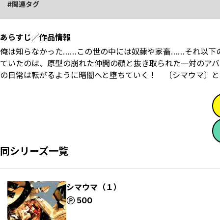
関連タグ
あらすじ／作品情報
俺は知らなかった……この世の中には奴隷や家畜……それ以下
ていたのは、原型の崩れた仲間の顔と抜き取られた一対のアバ
の日常は転がるように暗闇へと堕ちていく！ 〔シマウマ〕と
同シリーズ一覧
シマウマ（１）
ポイント
500