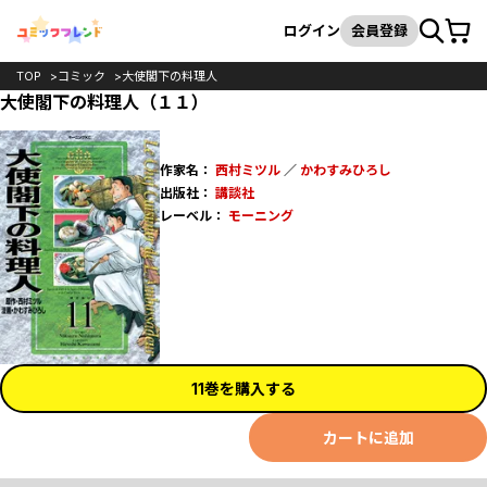
カート
検索
ログイン
会員登録
TOP
コミック
大使閣下の料理人
大使閣下の料理人（１１）
作家名：
西村ミツル
／
かわすみひろし
出版社：
講談社
レーベル：
モーニング
11巻を購入する
カートに追加