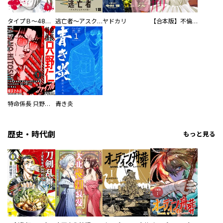
タイプＢ～48時間後、致死率100％～【単話】
逃亡者～アスクレピオスの杖～
ヤドカリ
【合本版】不倫処刑
特命係長 只野仁ファイナル 愛蔵版
青き炎
歴史・時代劇
もっと見る