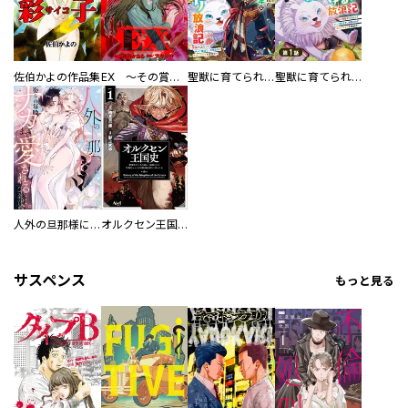
佐伯かよの作品集
EX ～その賞金稼ぎは、世界の出口を探す～【単行本版】
聖獣に育てられた少年の異世界ゆるり放浪記～神様からもらったチート魔法で、仲間たちとスローライフを満喫中～
聖獣に育てられた少年の異世界ゆるり放浪記～神様からもらったチート魔法で、仲間たちとスローライフを満喫中～【分冊版】
人外の旦那様に娶られ毎晩ナカまで愛される…。アンソロジー
オルクセン王国史
サスペンス
もっと見る