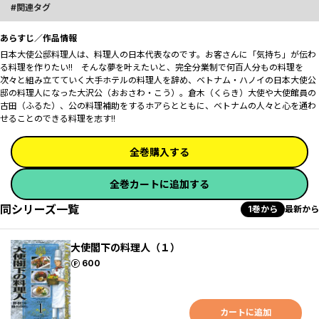
関連タグ
あらすじ／作品情報
日本大使公邸料理人は、料理人の日本代表なのです――。お客さんに「気持ち」が伝わ
る料理を作りたい!! そんな夢を叶えたいと、完全分業制で何百人分もの料理を
次々と組み立てていく大手ホテルの料理人を辞め、ベトナム・ハノイの日本大使公
邸の料理人になった大沢公（おおさわ・こう）。倉木（くらき）大使や大使館員の
古田（ふるた）、公の料理補助をするホアらとともに、ベトナムの人々と心を通わ
せることのできる料理を志す!!
全巻購入する
全巻カートに追加する
同シリーズ一覧
1巻から
最新から
大使閣下の料理人（１）
ポイント
600
カートに追加