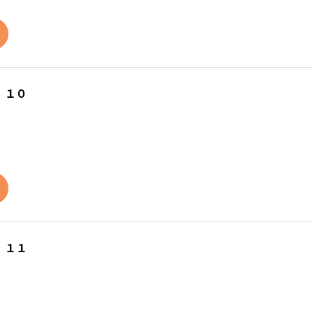
 １０
 １１