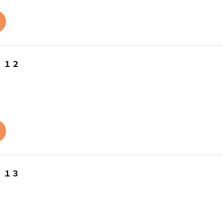
 １２
 １３