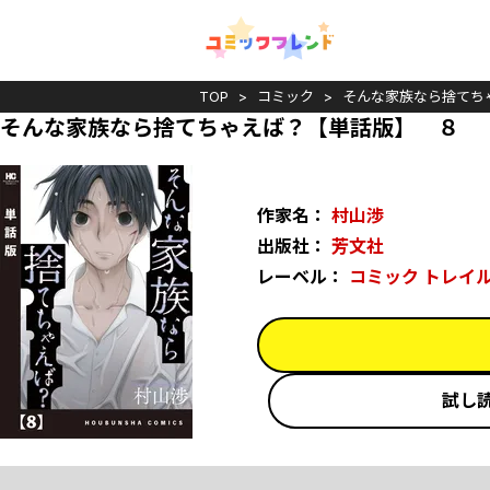
TOP
コミック
そんな家族なら捨てち
そんな家族なら捨てちゃえば？【単話版】 ８
作家名：
村山渉
出版社：
芳文社
レーベル：
コミック トレイ
試し