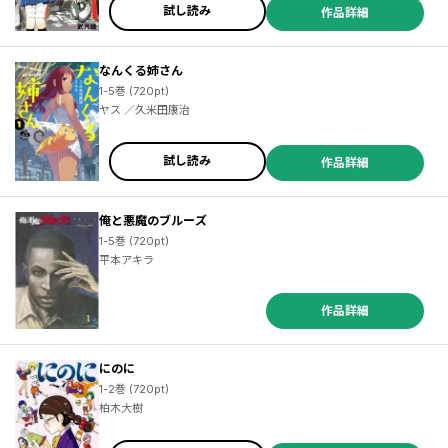
試し読み
作品詳細
なんくる姉さん
1-5巻 (720pt)
ヤス ／久米田康治
試し読み
作品詳細
俺と悪魔のブルーズ
1-5巻 (720pt)
平本アキラ
作品詳細
にのに
1-2巻 (720pt)
柏木大樹