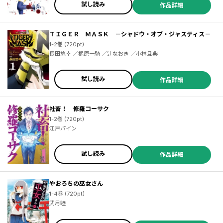
試し読み
作品詳細
ＴＩＧＥＲ ＭＡＳＫ －シャドウ・オブ・ジャスティス－
1-2巻 (720pt)
長田悠幸 ／梶原一騎 ／辻なおき ／小林且典
試し読み
作品詳細
社畜！ 修羅コーサク
1-2巻 (720pt)
江戸パイン
試し読み
作品詳細
やおろちの巫女さん
1-4巻 (720pt)
武月睦