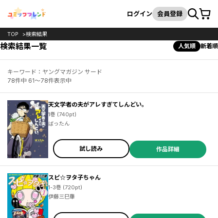
カート
検索
ログイン
会員登録
TOP
検索結果
検索結果一覧
人気順
新着順
キーワード：ヤングマガジン サード
78件中 61～78件表示中
天文学者の夫がアレすぎてしんどい。
1巻 (740pt)
ばったん
試し読み
作品詳細
スピ☆ヲタ子ちゃん
1-3巻 (720pt)
伊藤三巳華