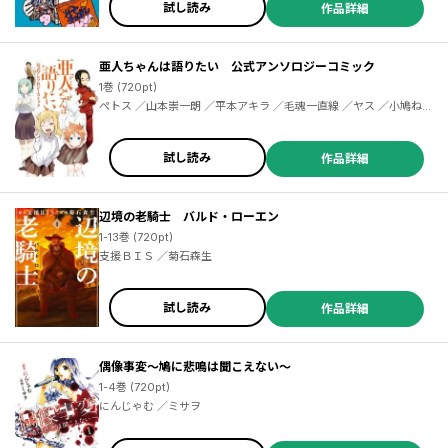
試し読み
作品詳細
亜人ちゃんは語りたい 公式アンソロジーコミック
1巻 (720pt)
ペトス ／山本崇一朗 ／平本アキラ ／毛魂一直線 ／ヤス ／小鳩ねね
こ ／アズ ／掃除朋具 ／吉元ますめ ／吉谷光平 ／位置原光Z ／メネ
ア・ザ・ドッグ ／うまくち醤油 ／鳥取砂丘 ／二駅ずい ／武月睦 ／
さがら梨々 ／都路 ／木村光博 ／江戸パイン
試し読み
作品詳細
辺境の老騎士 バルド・ローエン
1-13巻 (720pt)
支援ＢＩＳ ／菊石森生
試し読み
作品詳細
偶像事変～鳩に悲鳴は聞こえない～
1-4巻 (720pt)
にんじゃむ ／ミサヲ