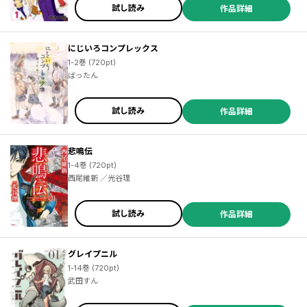
試し読み
作品詳細
にじいろコンプレックス
1-2巻 (720pt)
ばったん
試し読み
作品詳細
悲鳴伝
1-4巻 (720pt)
西尾維新 ／光谷理
試し読み
作品詳細
グレイプニル
1-14巻 (720pt)
武田すん