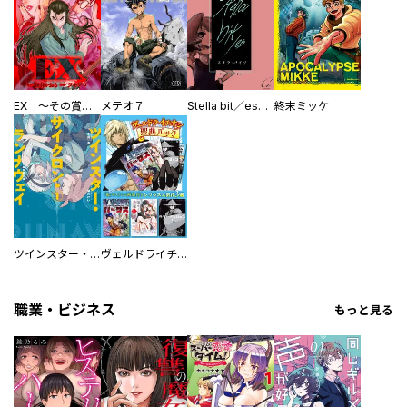
EX ～その賞金稼ぎは、世界の出口を探す～【単行本版】
メテオ７
Stella bit／es【単話版】
終末ミッケ
ツインスター・サイクロン・ランナウェイ
ヴェルドライチオシ聖典パック 『転スラ』ミニ画集付き シリウス人気作３選
職業・ビジネス
もっと見る