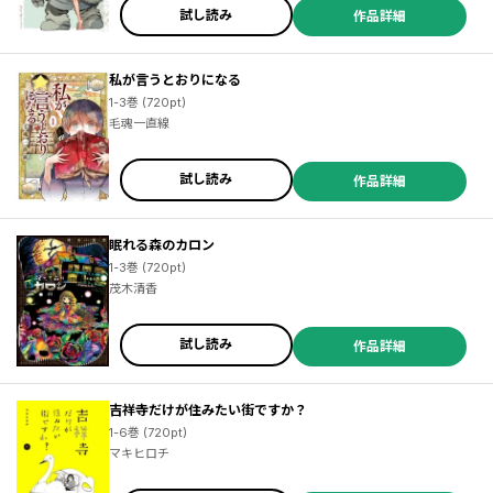
試し読み
作品詳細
私が言うとおりになる
1-3巻 (720pt)
毛魂一直線
試し読み
作品詳細
眠れる森のカロン
1-3巻 (720pt)
茂木清香
試し読み
作品詳細
吉祥寺だけが住みたい街ですか？
1-6巻 (720pt)
マキヒロチ