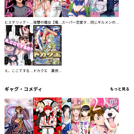
ヒステリック・ハーレム～搾られる男と堕ちる女～【電子単行本版】
復讐の魔女【電子単行本版】
スーパー恋愛タイム！～現場でドＳな彼女は自宅でデレる～
同じギルメンの声が好き
え、ここでするの？ アイドルのファンが知らない日常
ドカクエ 異世界ドカコッククエスト
ギャグ・コメディ
もっと見る