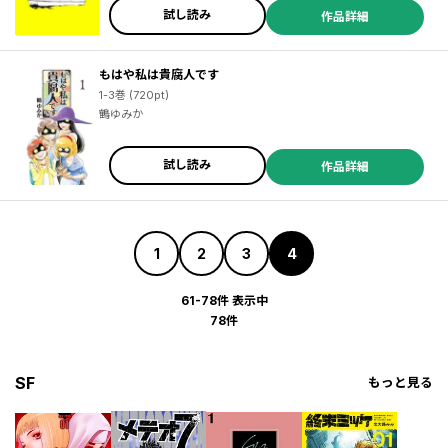
試し読み
作品詳細
もはや私は貴腐人です
1-3巻 (720pt)
鶴ゆみか
試し読み
作品詳細
1
2
3
4
61-78件 表示中
78件
SF
もっと見る