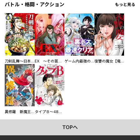
バトル・格闘・アクション
もっと見る
刀剣乱舞～日本号つれづれ酒～
EX ～その賞金稼ぎは、世界の出口を探す～【単行本版】
ゲーム内最強の『裏ボス』に転生したので、主人公の代わりに最速クリアを目指します！【電子単行本版】
復讐の魔女【電子単行本版】
異修羅 新魔王戦争
タイプＢ～48時間後、致死率100％～【単話】
TOPへ