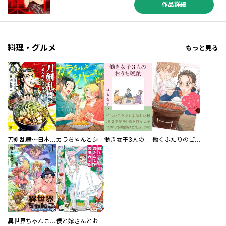
作品詳細
料理・グルメ
もっと見る
刀剣乱舞～日本号つれづれ酒～
カラちゃんとシトーさんと、 【分冊版】
働き女子3人のおうち晩酌
働くふたりのごほうび飯
異世界ちゃんこ～横綱目前に召喚されたんだが～ 【連載版】
僕と嫁さんとお酒の関係