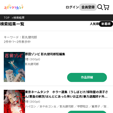
カート
検索
ログイン
会員登録
TOP
検索結果
検索結果一覧
人気順
新着順
キーワード：影丸健司郎
2件中 1～2件表示中
原田ゾンビ 影丸健司郎短編集
1巻 (300pt)
影丸健司郎
作品詳細
東京ネームタンク ホラー選集（うしぼとけ/掃除屋の清子さ
ん/悪食の鯛次/ほんとにあった怖いお正月/暴力退魔師ド外道
菩薩丸）
1巻 (300pt)
ハイロン ／あやめゴン太 ／影丸健司郎 ／甲野知之 ／厳男子 ／架神
恭介