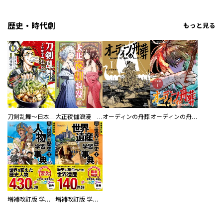
歴史・時代劇
もっと見る
刀剣乱舞～日本号つれづれ酒～
大正夜伽浪漫 －金曜日の花嫁—
オーディンの舟葬
オーディンの舟葬 分冊版
増補改訂版 学研まんが NEW世界の歴史 別巻 人物学習事典
増補改訂版 学研まんが NEW世界の歴史 別巻 世界遺産学習事典