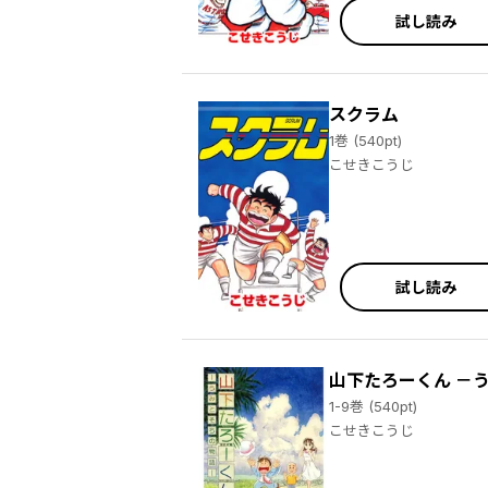
試し読み
スクラム
1巻 (540pt)
こせきこうじ
試し読み
山下たろーくん －
1-9巻 (540pt)
こせきこうじ