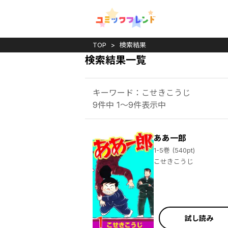
TOP
検索結果
検索結果一覧
キーワード：こせきこうじ
9件中 1～9件表示中
ああ一郎
1-5巻 (540pt)
こせきこうじ
試し読み