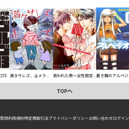
13
満タサレズ、止メラレズ
買われた男～女性限定快感セラピスト～【描き下ろしおまけ付き特装版】
蒼き鋼のアルペジ
TOPへ
質問
利用規約
特定商取引法
プライバシーポリシー
お問い合わせ
ログイン