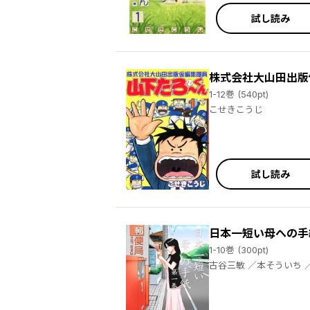
試し読み
株式会社大山田出版
1-12巻 (540pt)
こせきこうじ
試し読み
日本一短い母への手
1-10巻 (300pt)
古谷三敏 ／本そういち ／おだ辰夫 ／はやせ淳 ／西ゆうじ ／（財）丸岡町文化振興事業団 ／北見けんいち ／さかこし憲周 ／田代浩 ／引野真二 ／