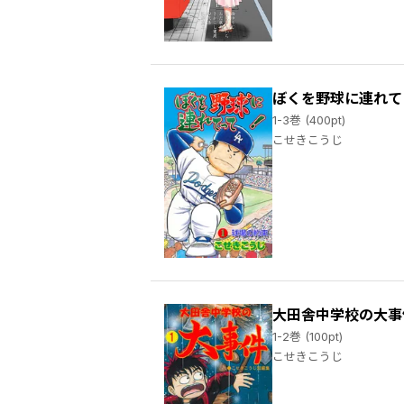
ぼくを野球に連れて
1-3巻 (400pt)
こせきこうじ
大田舎中学校の大事
1-2巻 (100pt)
こせきこうじ