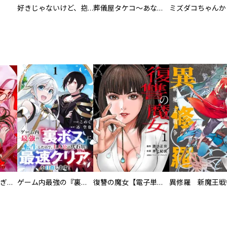
好きじゃないけど、抱いてください【電子単行本版／特典おまけ付き】
葬儀屋タケコ～あなたの最期、叶えます【電子単行本版】
EX ～その賞金稼ぎは、世界の出口を探す～【単行本版】
ゲーム内最強の『裏ボス』に転生したので、主人公の代わりに最速クリアを目指します！【電子単行本版】
復讐の魔女【電子単行本版】
異修羅 新魔王戦