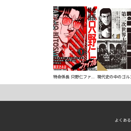
特命係長 只野仁ファイナル 愛蔵版
現代史の中のゴルゴ
よくある