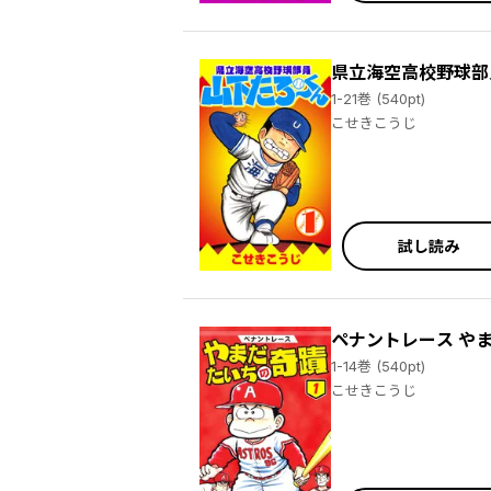
県立海空高校野球部
1-21巻 (540pt)
こせきこうじ
試し読み
ペナントレース や
1-14巻 (540pt)
こせきこうじ