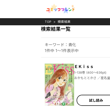
TOP
検索結果
検索結果一覧
キーワード：青化
1件中 1～1件表示中
ＥＫｉｓｓ
1-138巻 (400～636pt)
おかもととかさ ／星名里帆 ／二ノ宮知子 ／海野つなみ ／浅見理都 ／はんざき朝未 ／柴なつみ ／天沢アキ ／有賀リエ ／小沢かな ／小川彌生 ／ナカガワパリ ／朱村咲 ／こやまゆかり ／伊藤理佐 ／アイビー茜 ／ふみさき ／柘植文 ／ともえ ／藤沢もやし ／トヨタトヨ ／ひうらさとる ／東村アキコ ／久世番子 ／川端志季 ／志村貴子 ／磯谷友紀 ／谷川史子 ／河内遙 ／谷口リヨ果 ／六多いくみ ／アイビー茜 ／嶽まいこ ／松田奈緒子 ／ＫＵＪＩＲＡ ／和田こま ／六つ花えいこ ／加瀬アオ ／井上霞 ／小藤まつ
試し読み