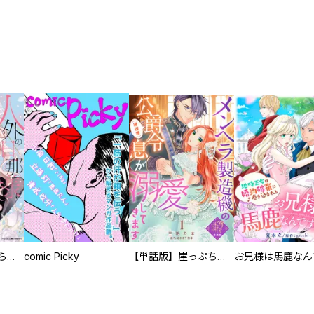
人外の旦那様に娶られ毎晩ナカまで愛される…。アンソロジー
comic Picky
【単話版】崖っぷち令嬢ですが、意地と策略で幸せになります！シリーズ
小沢かな ／小川彌生 ／ナカガワパリ ／朱村咲 ／こやまゆかり ／伊藤理佐 ／アイビー茜 ／ふみさき ／柘植文