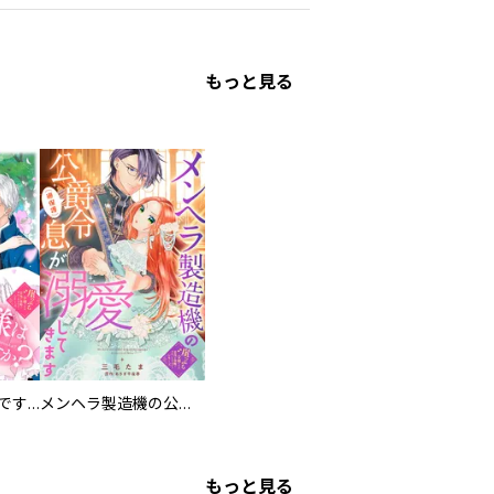
／ももち麗子 ／日向なつお ／みつこ ／もり可南子 ／河合みき ／ばったん ／吉川トリコ ／須野ゆき子 ／五鹿マルメ ／みちのくアタミ ／高瀬隼子 ／鈴木由美子 ／渡辺ペコ ／ＮＴＶ・Ｊ Ｓｔｏｒｍ ／ウラ ／吉川トリコ ／末次由紀 ／はるこ ／ナガノ ／一穂ミチ ／ｙｍｚ ／浜谷みお ／椎名茉莉花 ／ペップル ／佐野倫子 ／山本理沙 ／田中相 ／こだち ／空神セイ ／中野まや花 ／おかざき真里 ／柘植文 ／三月薫 ／藤沢もやし ／隈屑。 ／池井戸潤 ／六多いくみ ／鍬形ゆり ／小原愼司 ／上田倫子 ／ＴＯＮＯ
もっと見る
お兄様は馬鹿なんですか？～地味王女は婚約破棄に巻き込まれる～
メンヘラ製造機の公爵令息（過保護）が溺愛してきます
もっと見る