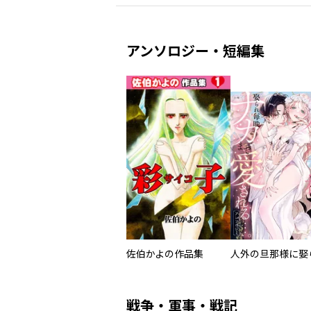
アンソロジー・短編集
佐伯かよの作品集
／月子 ／ヤマザキマリ ／雁須磨子 ／藤あさひ ／夜宵野十六 ／りにあ・かたや ／噛無仁 ／杜野亜希 ／織田涼 ／千秋絵衣子 ／満井春香 ／景山五月 ／藤代香澄 ／田茂たも太 ／栗原まもる ／清野静流 ／中村はな ／那波マオ ／星窪朱子 ／青木万里子 ／あなしん ／ｒｕｕ ／リカチ ／おかもととかさ ／星名里帆 ／二ノ宮知子 ／海野つなみ ／浅見理都 ／はんざき朝未 ／柴なつみ ／天沢アキ ／有賀リエ ／
戦争・軍事・戦記