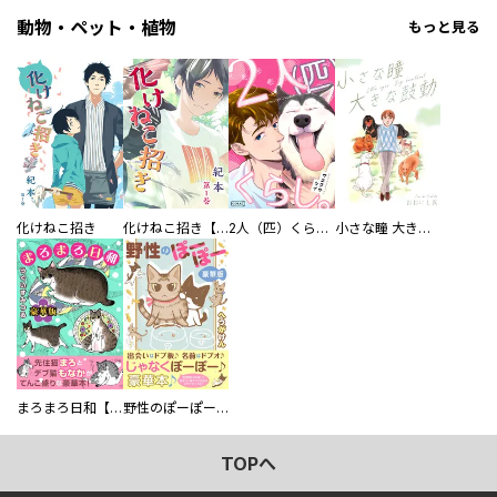
動物・ペット・植物
もっと見る
化けねこ招き
化けねこ招き【描きおろし付合冊版】
2人（匹）くらし。
小さな瞳 大きな鼓動
まろまろ日和【豪華版】
野性のぽーぽー【豪華版】
TOPへ