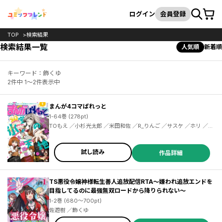
カート
検索
ログイン
会員登録
TOP
検索結果
検索結果一覧
人気順
新着順
キーワード：飾くゆ
2件中 1～2件表示中
まんが4コマぱれっと
1-64巻 (278pt)
TOもえ ／小杉光太郎 ／米田和佐 ／R_りんご ／サスケ ／ホリ ／『アズールレーン』運営 ／中原開平 ／pote ／茂木康信 ／伊織ハル ／楠元とうか ／ねこうめ ／鳶村 ／上海散爆網絡科技有限公司 ／れぐ95 ／紀ノ上晟一 ／ＴＹＰＥ－ＭＯＯＮ ／磨伸映一郎 ／あぐ ／雨宮結生 ／東ふゆ ／ゆぐる ／田口囁一 ／吠えるタロウ ／ストロマ ／荒井チェリー ／しの ／PONZOOM ／鮭乃らるかん ／まえ葉 ／syuri22 ／冬瀬 ／タムラヨウ ／よの ／御家かえる ／おちゃ芥 ／富士伸太 ／珠梨やすゆき ／狂zip
試し読み
作品詳細
TS悪役令嬢神様転生善人追放配信RTA～嫌われ追放エンドを
目指してるのに最強無双ロードから降りられない～
1-2巻 (680～700pt)
佐遊樹 ／飾くゆ