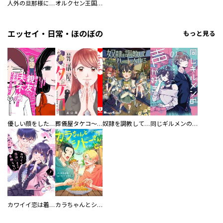
人外の旦那様に娶られ毎晩ナカまで愛される…。アンソロジー
オルクセン王国史
エッセイ・日常・ほのぼの
もっと見る
優しい顔をした親友は、夫と不倫して私の家に入り込んできた。
葬儀屋タケコ～あなたの最期、叶えます【電子単行本版】
奴隷を調教してハーレム作る
同じギルメンの声が好き
カワイイ恋は着飾らない
カラちゃんとシトーさんと、 【分冊版】