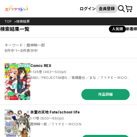
カート
検索
ログイン
会員登録
TOP
検索結果
検索結果一覧
人気順
新着順
キーワード：磨伸映一郎
8件中 1～8件表示中
Comic REX
1-128巻 (463～500pt)
BNEI／PROJECTiM@S ／髙橋龍也 ／まな ／ＴＹＰＥ－ＭＯＯＮ ／大森葵 ／脊髄引き抜きの刑 ／英貴 ／竹岡葉月 ／フライ ／ねことうふ ／中田ゆみ ／安藤正基 ／武梨えり ／もちオーレ ／majoccoid ／ベニガシラ ／東ふゆ ／上海散爆網絡科技有限公司 ／Ling ／蝉丸 ／吉谷光平 ／ｉｃｈｉｎｏｍｉ ／9℃ ／オンディ ／檜山大輔 ／まもウィリアムズ ／施川ユウキ ／しんどう ／空地大乃 ／色意しのぶ ／ぎん太郎 ／りすまい ／みなつき ／肋兵器 ／はにゅう ／shri ／長野文三郎 ／結城心一 ／てんまそ ／しはる
作品詳細
氷室の天地 Fate/school life
1-17巻 (800～850pt)
磨伸映一郎 ／ＴＹＰＥ－ＭＯＯＮ