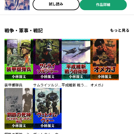
試し読み
作品詳細
戦争・軍事・戦記
もっと見る
装甲擲弾兵
サムライソルジャー SAMURAI SOLDIER
平成維新 戦う自衛隊
オメガJ