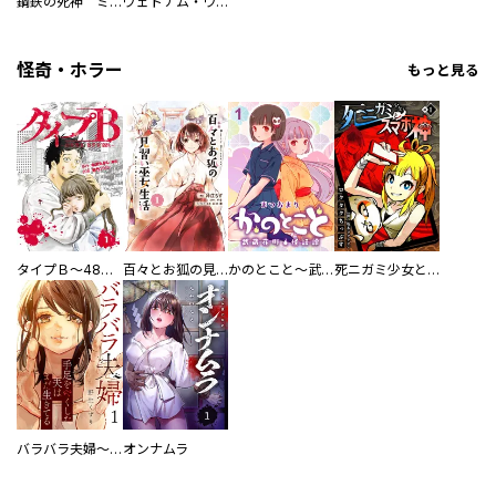
鋼鉄の死神 ミヒャエル・ビットマン戦記
ヴェトナム・ウォー VIETNAM WAR
怪奇・ホラー
もっと見る
タイプＢ～48時間後、致死率100％～【単話】
百々とお狐の見習い巫女生活【単行本版】
かのとこと～武蔵花町怪話譚～ 【連載版】
死ニガミ少女とスマホ神
バラバラ夫婦～手足をなくした夫はまだ生きてる
オンナムラ