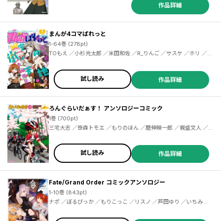
作品詳細
まんが4コマぱれっと
／三宅大志 ／綱島志朗 ／結城心一 ／美川べるの ／上山弥彦 ／栗山廉士 ／ハッカドールチーム（ＤｅＮＡ） ／わたなべナベ ／鈴木小波 ／レルシー ／覆面うさぎ ／志真 ／ＴＡＧＲＯ ／ヤス ／成家慎一郎 ／とまとすぱげてぃ ／はみ ／桑島黎音 ／kiki ／多キ ／バンダイナムコエンターテインメント ／MikaPikazo ／久慈マサムネ ／晴瀬ひろき ／荒井チェリー ／サスケ ／『アズールレーン』運営/Yostar ／ホリ ／Hypergryph／Yostar ／狂zip ／磨伸映一郎 ／槻影 ／蒼和伸 ／Re：しましま ／冬瀬 ／syuri22 ／タムラヨウ ／原悠衣 ／ねこうめ ／山﨑響 ／雪狸
1-64巻 (278pt)
TOもえ ／小杉光太郎 ／米田和佐 ／R_りんご ／サスケ ／ホリ ／『アズールレーン』運営 ／中原開平 ／pote ／茂木康信 ／伊織ハル ／楠元とうか ／ねこうめ ／鳶村 ／上海散爆網絡科技有限公司 ／れぐ95 ／紀ノ上晟一 ／ＴＹＰＥ－ＭＯＯＮ ／磨伸映一郎 ／あぐ ／雨宮結生 ／東ふゆ ／ゆぐる ／田口囁一 ／吠えるタロウ ／ストロマ ／荒井チェリー ／しの ／PONZOOM ／鮭乃らるかん ／まえ葉 ／syuri22 ／冬瀬 ／タムラヨウ ／よの ／御家かえる ／おちゃ芥 ／富士伸太 ／珠梨やすゆき ／狂zip
試し読み
作品詳細
ろんぐらいだぁす！ アンソロジーコミック
1巻 (700pt)
三宅大志 ／笹森トモエ ／もりのほん ／磨伸映一郎 ／親盛文人 ／柳
原満月 ／タカムラマサヤ ／森みさき ／鈴玉レンリ ／バターナッツ
／あづま笙子 ／アキヨシカズタカ ／カタセミナミ ／こけこっこ☆
こま ／朝倉亮介 ／ＰＡＰＡ ／結うき。 ／槌居
試し読み
作品詳細
Fate/Grand Order コミックアンソロジー
1-10巻 (843pt)
ナポ ／ぼるぴっか ／もりこっこ ／リスノ ／芦田ゆり ／いちみ ／浦稀えんや ／狂zip ／こんがりぱすた ／坂口 ／高原由 ／伊達ちまき ／トウドリ ／奈春 ／延川祐子 ／まごころくらげ ／磨伸映一郎 ／みすみ ／れぐ95 ／武梨えり ／土ノ子 ／空木あんぐ ／内田テモ ／みのり ／柑柚 ／らん ／ロドニィ ／ＮＯＣＯ ／きさらぎ壱吾 ／ごまし ／タカダフミ子 ／種田優太 ／岩友 ／湖西晶 ／ＳｅＮ ／ＮＥＧＩ ／はずみなりゆき ／相原飯店 ／NANA ／はる。