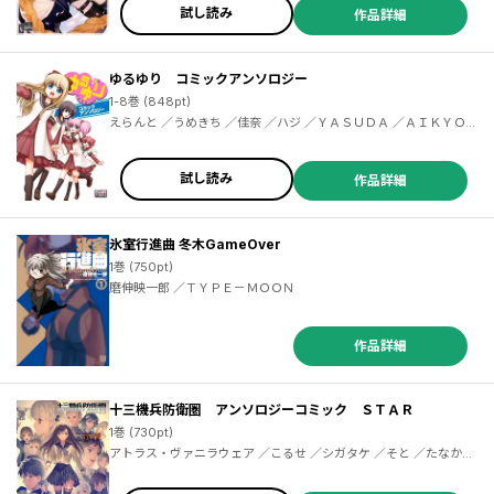
試し読み
作品詳細
ゆるゆり コミックアンソロジー
1-8巻 (848pt)
えらんと ／うめきち ／佳奈 ／ハジ ／ＹＡＳＵＤＡ ／ＡＩＫＹＯＵ ／板垣ハコ ／ｉｃｈｉｎｏｍｉ ／きむる ／島崎無印 ／祥寺はるか ／寺本薫 ／奈春 ／古居すぐり ／間狩修 ／磨伸映一郎 ／麻璃音 ／水鳥なや ／森乃葉りふ ／邪武丸 ／Ｔｉｖ ／九郎 ／ｃｃｃｐｏ ／ナナセミオリ ／ぱん ／内村かなめ ／櫻太助 ／すこやか ／ちざきゃ ／ねこ太 ／まさゆ ／ＲＹＵＫＩ ／峠比呂 ／ウメボシトラ ／君野朋成 ／柳晴太 ／真琉樹 ／伍長 ／ダダタグ ／ふくたろう
試し読み
作品詳細
氷室行進曲 冬木GameOver
1巻 (750pt)
磨伸映一郎 ／ＴＹＰＥ－ＭＯＯＮ
作品詳細
十三機兵防衛圏 アンソロジーコミック ＳＴＡＲ
1巻 (730pt)
アトラス・ヴァニラウェア ／こるせ ／シガタケ ／そと ／たなかあ
ひる ／晴瀬ひろき ／船戸明里 ／ほし ／磨伸映一郎 ／こやまひろか
ず