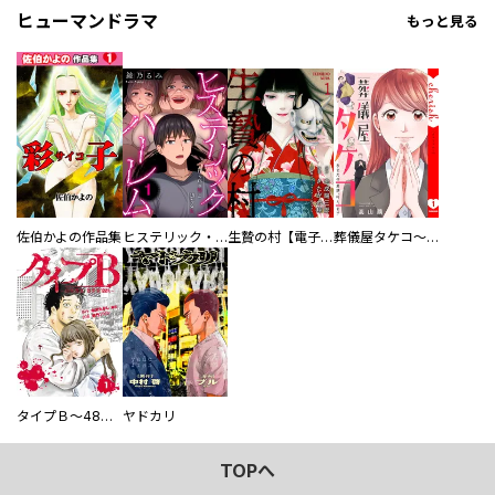
ヒューマンドラマ
もっと見る
佐伯かよの作品集
ヒステリック・ハーレム～搾られる男と堕ちる女～【電子単行本版】
生贄の村【電子単行本版】
葬儀屋タケコ～あなたの最期、叶えます【電子単行本版】
タイプＢ～48時間後、致死率100％～【単話】
ヤドカリ
TOPへ