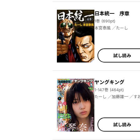
日本統一 序章
1巻 (690pt)
本宮泰風 ／たーし
試し読み
ヤングキング
1-147巻 (464pt)
たーし ／加藤雄一 ／すおしろ ／渡邊ダイスケ ／甘詰留太 ／田中宏 ／堀内祥吾 ／片山陽介 ／野部優美 ／ゆうきゆう ／ソウ ／奥山ケニチ ／野中かをる ／松本千秋 ／木綿八十子 ／寅尾あかまる ／井上とさず ／一粒苺 ／ピロ ／ゐなり ／外本ケンセイ ／高畠りょうこ ／葉真中顕 ／轟ツキコ ／未来人Ａ ／三登いつき ／吐兎モノロブ ／民谷剛 ／久保田流生 ／すおしろ ／永田諒 ／肥谷圭介 ／永田晃一 ／ゆうきゆう ／ソウ ／中馬孝博 ／轟ツキコ ／ザ・シーツ（吉本興業） ／河尻みつる ／小夏ゆーた
試し読み