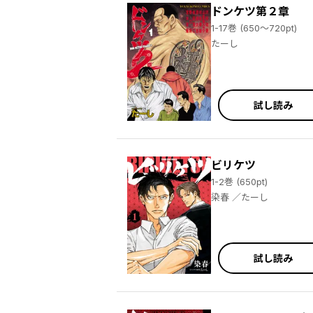
ドンケツ第２章
1-17巻 (650～720pt)
たーし
試し読み
ビリケツ
1-2巻 (650pt)
染春 ／たーし
試し読み