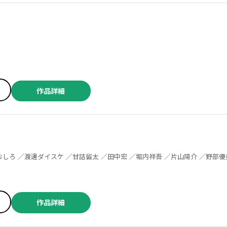
／竹添裕史 ／松森正 ／ひじかた憂峰 ／中原開平 ／三倉ゆめ ／えれまどか ／ふくしま正保 ／田中現兎 ／若林健次 ／おぐりイコ ／横山旬 ／宙将 ／貘九三口造 ／衿沢 ／及川滲 ／佐藤啓 ／松森正 ／ひじかた憂峰 ／三輪まこと ／森山大輔 ／中山昌亮 ／永田諒 ／羽鳥まりえ ／ジャスミン・ギュ ／明石英之 ／高見奈緒 ／松森正 ／橋本一郎 ／和歩歩 ／松森正 ／ひじかた憂峰 ／岡部アズサ ／群青ピズ ／松田舞 ／コウノコウジ ／ANTENNA牛魚 ／臓内ニガツ ／成家慎一郎 ／akiyama ／染春 ／たーし
作品詳細
／咲次朗 ／岡叶 ／梶川岳 ／カエデミノル ／羽鳥まりえ ／たーし・本宮泰風 ／小林拓己・渡邊ダイスケ ／樋野貴浩 ／インカ帝国 ／ヤングキングBULL編集部 ／落合裕介 ／正青コム ／百地元 ／芹澤直樹 ／竹添裕史 ／松森正 ／ひじかた憂峰 ／えれまどか ／貘九三口造 ／衿沢 ／及川滲 ／佐藤啓 ／三輪まこと ／森山大輔 ／中山昌亮 ／ジャスミン・ギュ ／明石英之 ／高見奈緒 ／橋本一郎 ／和歩歩 ／岡部アズサ ／群青ピズ ／松田舞 ／コウノコウジ ／ANTENNA牛魚 ／成家慎一郎 ／akiyama ／宇治一仁 ／田川とまた ／細野不二彦
作品詳細