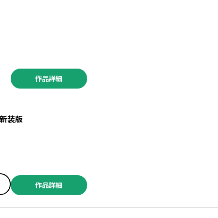
作品詳細
／ヤングキング編集部 ／中山勢王 ／園太デイ ／水野宇智 ／ハンバーガー ／靖史 ／植杉光 ／五十嵐恭平 ／あかまる ／信楽優楽 ／光重リヨヒ ／新彦 ／紗与イチ ／日車メレ(ツギクル) ／ゆりはらあき ／花丘れもん ／藤見登吏央 ／リトカメ ／こんちき ／芳明慧 ／砂井田 ／鉢本 ／もりちか ／しろ ／西岡大毅 ／藍葉悠気 ／まゆらん(ツギクル) ／とぐろなす ／イヌ乃さゑ汰 ／矢木直樹 ／アレセイア ／アナグマケイゴ ／緒里たばさ ／ザ・シーツ ／未来人A（ツギクル） ／山本中学 ／藤原祐 ／苺野しずく ／冨手優夢 ／天野茶玖
 新装版
／新彦 ／紗与イチ ／日車メレ(ツギクル) ／ゆりはらあき ／花丘れもん ／藤見登吏央 ／リトカメ ／こんちき ／芳明慧 ／砂井田 ／鉢本 ／もりちか ／しろ ／西岡大毅 ／藍葉悠気 ／まゆらん(ツギクル) ／とぐろなす ／イヌ乃さゑ汰 ／矢木直樹 ／アレセイア ／アナグマケイゴ ／緒里たばさ ／ザ・シーツ ／未来人A（ツギクル） ／山本中学 ／藤原祐 ／苺野しずく ／冨手優夢 ／天野茶玖 ／関野葵 ／あさぎ龍 ／散田島子 ／神田佳一 ／斉藤ロクロ+Sakamaguro ／たーし ／加藤雄一 ／すおしろ ／渡邊ダイスケ ／甘詰留太 ／田中宏 ／堀内祥吾
作品詳細