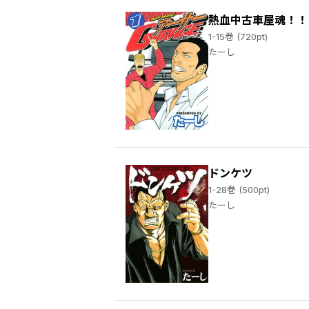
熱血中古車屋魂！！
1-15巻 (720pt)
たーし
／艶々 ／めたりかん ／東本昌平 ／大野もか ／かぱたろー ／ピエール手塚 ／あいそえる ／ふかせゆーすけ ／八汐ごよう ／小池ノクト ／石田ゆう ／本郷司 ／亀吉いちこ ／大羽隆廣 ／安達哲 ／天野雀 ／えくぼ ／もくはち ／御家かえる ／冬坂あゆる ／
ドンケツ
1-28巻 (500pt)
たーし