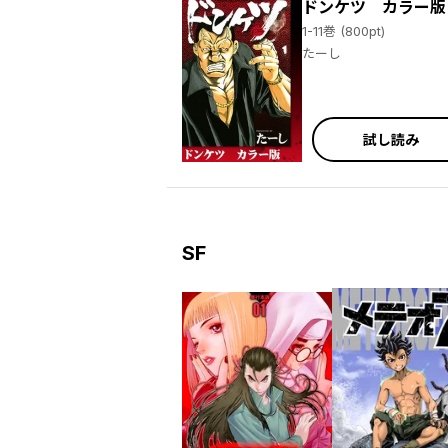
ドンケツ カラー版
1-11巻 (800pt)
たーし
試し読み
SF