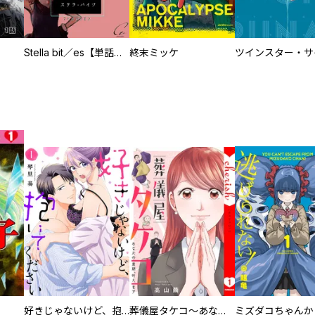
Stella bit／es【単話版】
終末ミッケ
好きじゃないけど、抱いてください【電子単行本版／特典おまけ付き】
葬儀屋タケコ～あなたの最期、叶えます【電子単行本版】