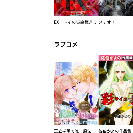
EX ～その賞金稼ぎは、世界の出口を探す～【単行本版】
メテオ７
ラブコメ
王立学園で唯一魔法が使えない庶民仲間のはずですよね～実は王子様で私を溺愛しているなんて告白はやめてください～
佐伯かよの作品集