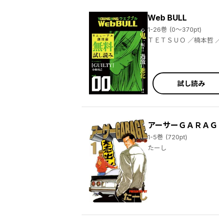
Web BULL
1-26巻 (0～370pt)
ＴＥＴＳＵＯ ／楠本哲 ／小林拓己 ／もり ／大橋薫 ／宮原るり ／ジェームスほたて ／関口太郎 ／和泉亜明 ／大橋薫 ／たーし ／仲邑エンジツ ／
岩城宏士 ／大山満千 ／仲邑エンジツ ／ＴＥＴＳＵＯ ／小林拓己 ／関口太郎 ／ジェームスほたて ／和泉亜明 ／三倉ゆめ ／仲邑エンジツ ／
WebBULL編集部
試し読み
アーサーＧＡＲＡＧ
1-5巻 (720pt)
たーし