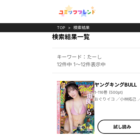
TOP
検索結果
検索結果一覧
キーワード：たーし
12件中 1～12件表示中
ヤングキングBULL
1-116巻 (500pt)
おぐりイコ ／小林拓己 ／渡邊ダイスケ ／若林健次 ／三倉ゆめ ／岩城宏士 ／田中現兎 ／横山旬 ／中田あも ／芹沢直樹 ／詩原ヒロ ／大山満千 ／伊藤静 ／熊田龍泉 ／大島永遠 ／ラズウェル細木 ／さいのすけ ／髙橋ツトム ／たーし ／塩崎雄二 ／永田晃一 ／小池田マヤ ／渡邊ダイスケ ／永田諒 ／中田あも ／霧巴ころは ／若菜 ／ジョージ秋山 ／楠本哲 ／レノＴＳ ／染春 ／柳内大樹 ／中原開平 ／臓内ニガツ ／宙将 ／関口太郎 ／霜月かいり ／小幡文生 ／レノＴＳ ／細川忠孝
試し読み