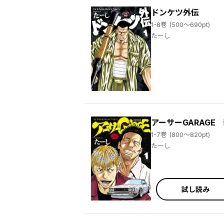
ドンケツ外伝
1-8巻 (500～690pt)
たーし
アーサーGARAGE
1-7巻 (800～820pt)
たーし
試し読み