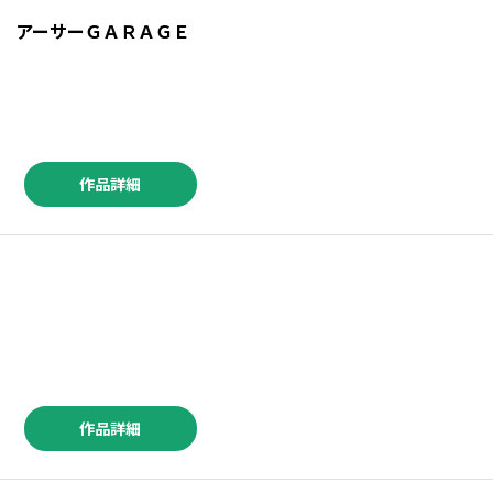
 アーサーＧＡＲＡＧＥ
作品詳細
矢神翔 ／狛犬はやと ／二駅ずい ／吉沢緑時 ／鷹野久 ／ヤングキング編集部 ／中山勢王 ／園太デイ ／水野宇智 ／ハンバーガー ／靖史 ／植杉光 ／五十嵐恭平 ／あかまる ／信楽優楽 ／光重リヨヒ ／新彦 ／紗与イチ ／日車メレ(ツギクル) ／ゆりはらあき ／花丘れもん
作品詳細