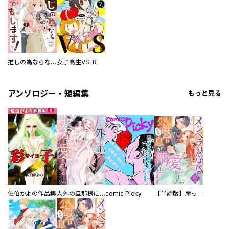
推しの為ならなんでもします！
女子高生VS-R
アンソロジー・短編集
もっと見る
佐伯かよの作品集
人外の旦那様に娶られ毎晩ナカまで愛される…。アンソロジー
comic Picky
【単話版】崖っぷち令嬢ですが、意地と策略で幸せになります！シリーズ