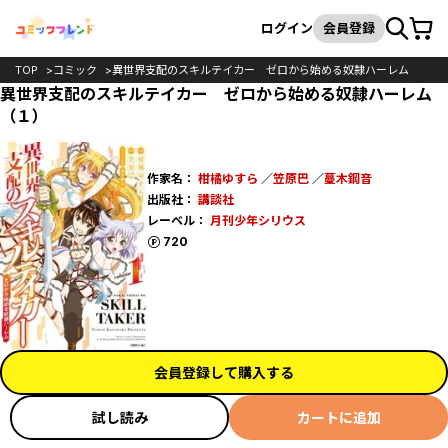
カート
検索
ログイン
会員登録
TOP
コミック
異世界支配のスキルテイカー ゼロから始める奴隷ハーレム
異世界支配のスキルテイカー ゼロから始める奴隷ハーレム
（１）
作家名：
柑橘ゆすら
／
笠原巴
／
蔓木鋼音
出版社：
講談社
レーベル：
月刊少年シリウス
ポイント
720
会員登録して購入する
試し読み
カートに追加