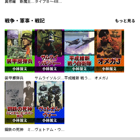
異修羅 新魔王戦争
タイプＢ～48時間後、致死率100％～【単話】
戦争・軍事・戦記
もっと見る
装甲擲弾兵
サムライソルジャー SAMURAI SOLDIER
平成維新 戦う自衛隊
オメガJ
鋼鉄の死神 ミヒャエル・ビットマン戦記
ヴェトナム・ウォー VIETNAM WAR