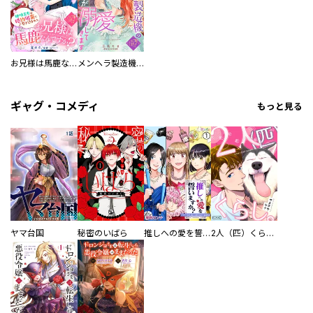
お兄様は馬鹿なんですか？～地味王女は婚約破棄に巻き込まれる～
メンヘラ製造機の公爵令息（過保護）が溺愛してきます
ギャグ・コメディ
もっと見る
ヤマ台国
秘密のいばら
推しへの愛を誓いますか？～アラサー女子、推しは逃げぬが人生逃げる～
2人（匹）くらし。