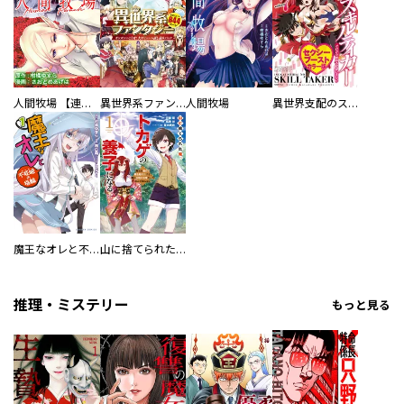
人間牧場 【連載版】
異世界系ファンタジー ガンガンいこうぜ！大ボリューム試し読みパック
人間牧場
異世界支配のスキルテイカー ゼロから始める奴隷ハーレム セクシーブーストカラー版（７）
魔王なオレと不死姫の指輪
山に捨てられた俺、トカゲの養子になる 魔法を極めて親を超えたけど、親が伝説の古竜だったなんて知らない
推理・ミステリー
もっと見る