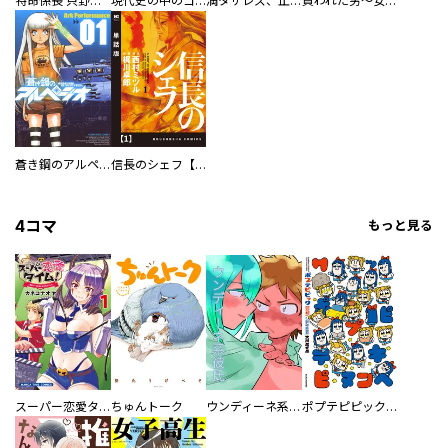
特命係長 只野仁ファイナル 愛蔵版
現代史の中のゴルゴ13
満タサレズ、止メラレズ
買われた男～女性限定快感セラピスト～【描き下ろしおまけ付き特装版】
蒼き鋼のアルペジオ
信長のシェフ【単話版】
4コマ
もっと見る
スーパー恋愛タイム！～現場でドＳな彼女は自宅でデレる～
ちゅんトーク
ウンディーネ系彼氏
ポプテピピック SEASON EIGHT