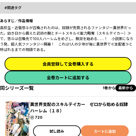
関連タグ
あらすじ／作品情報
高校生・近衛悠斗が召喚されたのは、奴隷が売買されるファンタジー異世界だっ
た。幼き日から鍛えた武術の腕とチートスキル≪能力略奪（スキルテイカー）≫
で、悠斗は召喚先で100人ハーレムをめざし、無双を始める……！ 小説家になろ
う発、超人気ファンタジー開幕！ ――これは1人の少年が後に異世界で≪支配者≫と
呼ばれるまでの物語である。
会員登録して全巻購入する
全巻カートに追加する
同シリーズ一覧
1巻から
最新から
異世界支配のスキルテイカー ゼロから始める奴隷
ハーレム（１８）
ポイント
720
試し読み
カートに追加