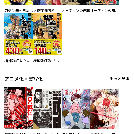
刀剣乱舞～日本号つれづれ酒～
大正夜伽浪漫 －金曜日の花嫁—
オーディンの舟葬
オーディンの舟葬 分冊版
増補改訂版 学研まんが NEW世界の歴史 別巻 人物学習事典
増補改訂版 学研まんが NEW世界の歴史 別巻 世界遺産学習事典
アニメ化・実写化
もっと見る