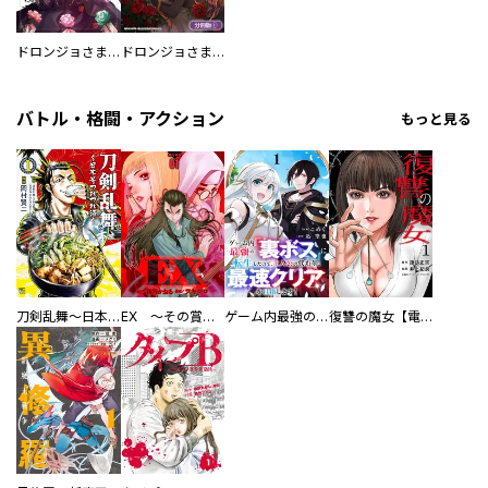
ドロンジョさまは転生しても悪役令嬢のままだった
ドロンジョさまは転生しても悪役令嬢のままだった【分冊版】
バトル・格闘・アクション
もっと見る
刀剣乱舞～日本号つれづれ酒～
EX ～その賞金稼ぎは、世界の出口を探す～【単行本版】
ゲーム内最強の『裏ボス』に転生したので、主人公の代わりに最速クリアを目指します！【電子単行本版】
復讐の魔女【電子単行本版】