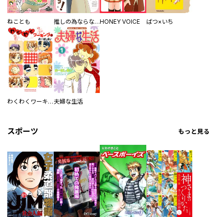
ねことも
推しの為ならなんでもします！
HONEY VOICE
ばつ×いち
わくわくワーキング
夫婦な生活
スポーツ
もっと見る