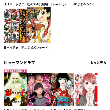
ＪＪＭ 女子柔道部物語 社会人編
初めての発展場 【白抜き修正版】
Base Boys 新装版
神さまのつくりかた。スーパー大合本
日本極道史 昭和編 スーパー大合本
探偵犬シャードック（新装版）
ヒューマンドラマ
もっと見る