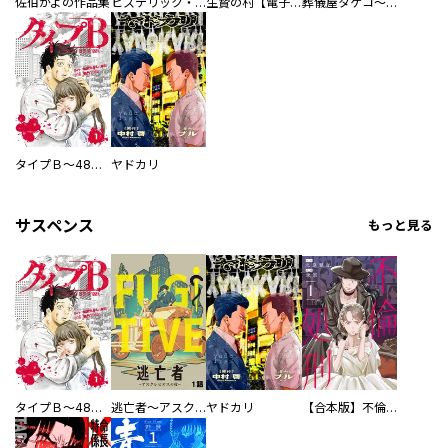
佐伯かよの作品集
ヒステリック・ハーレム～搾られる男と堕ちる女～【電子単行本版】
生贄の村【電子単行本版】
葬儀屋タケコ～あなたの最期、叶えます【電子単行本版】
タイプＢ～48時間後、致死率100％～【単話】
ヤドカリ
サスペンス
もっと見る
タイプＢ～48時間後、致死率100％～【単話】
逃亡者～アスクレピオスの杖～
ヤドカリ
【合本版】不倫処刑