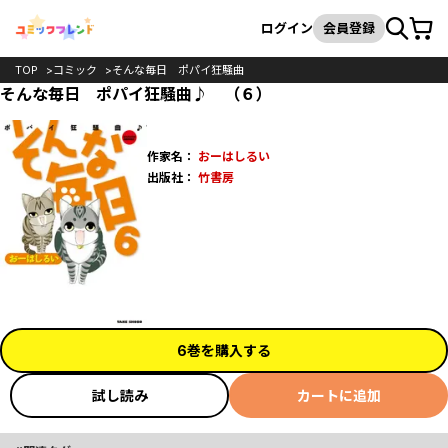
カート
検索
ログイン
会員登録
TOP
コミック
そんな毎日 ポパイ狂騒曲
そんな毎日 ポパイ狂騒曲♪ （６）
作家名：
おーはしるい
出版社：
竹書房
6巻を購入する
試し読み
カートに追加