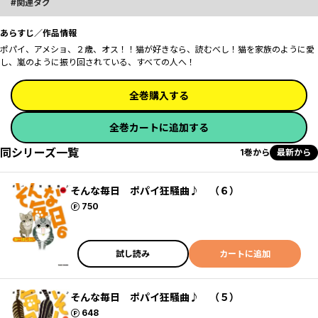
関連タグ
あらすじ／作品情報
ポパイ、アメショ、２歳、オス！！猫が好きなら、読むべし！猫を家族のように愛
し、嵐のように振り回されている、すべての人へ！
全巻購入する
全巻カートに追加する
同シリーズ一覧
1巻から
最新から
そんな毎日 ポパイ狂騒曲♪ （６）
ポイント
750
試し読み
カートに追加
そんな毎日 ポパイ狂騒曲♪ （５）
ポイント
648